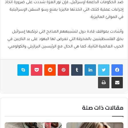
ضد الحكومات الداعمة لإسرائيل، فإن نور العزة شددت على ضرورة اتخاذ
إجراءات عملية كتلك التي اتخذتها ماليزيا بمنع رسو السفن الإسرائيلية
في الموانئ الماليزية.
وأشادت بمواقف قادة دول لتشبيههم المذابح التي ترتكبها إسرائيل
بحق الفلسطينيين بالمحرقة التي تعرض لها اليهود على يد النازيين في
الحرب العالمية الثانية، كما هي الحال مع الرئيسين البرازيلي والكولومبي.
فيسبوك
تويتر
لينكدإن
بينتيريست
بوكيت
سكايب
مشاركة عبر البريد
طباعة
مقالات ذات صلة