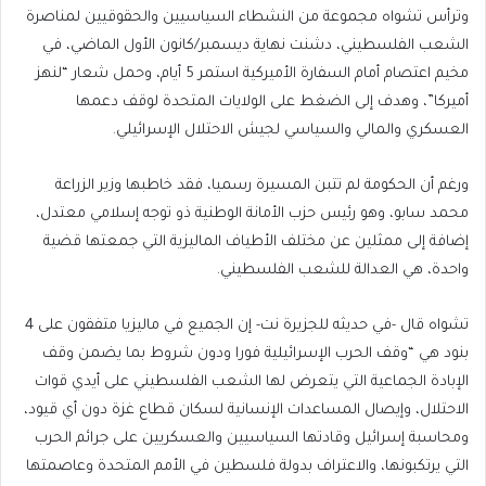
وترأس تشواه مجموعة من النشطاء السياسيين والحقوقيين لمناصرة
الشعب الفلسطيني، دشنت نهاية ديسمبر/كانون الأول الماضي، في
مخيم اعتصام أمام السفارة الأميركية استمر 5 أيام، وحمل شعار “لنهز
أميركا”، وهدف إلى الضغط على الولايات المتحدة لوقف دعمها
العسكري والمالي والسياسي لجيش الاحتلال الإسرائيلي.
ورغم أن الحكومة لم تتبن المسيرة رسميا، فقد خاطبها وزير الزراعة
محمد سابو، وهو رئيس حزب الأمانة الوطنية ذو توجه إسلامي معتدل،
إضافة إلى ممثلين عن مختلف الأطياف الماليزية التي جمعتها قضية
واحدة، هي العدالة للشعب الفلسطيني.
تشواه قال -في حديثه للجزيرة نت- إن الجميع في ماليزيا متفقون على 4
بنود هي “وقف الحرب الإسرائيلية فورا ودون شروط بما يضمن وقف
الإبادة الجماعية التي يتعرض لها الشعب الفلسطيني على أيدي قوات
الاحتلال، وإيصال المساعدات الإنسانية لسكان قطاع غزة دون أي قيود،
ومحاسبة إسرائيل وقادتها السياسيين والعسكريين على جرائم الحرب
التي يرتكبونها، والاعتراف بدولة فلسطين في الأمم المتحدة وعاصمتها