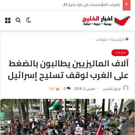
إضراب المؤسسات في غزة يحرم 45 ألف موظف من الرواتب
الوضع
بحث
الق
المظلم
عن
الرئيسية
/
منوعات
منوعات
آلاف الماليزيين يطالبون بالضغط
على الغرب لوقف تسليح إسرائيل
فريق التحرير
مارس 3, 2024
0
647