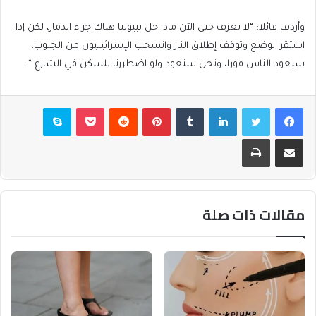
وأردف قائلا: “لا نعرف حتى الآن ماذا حل ببيوتنا هناك جراء الدمار، لكن إذا
استقر الوضع وتوقف إطلاق النار وانسحب الإسرائيليون من الجنوب،
سيعود الناس فورا، ونحن سنعود ولو اضطررنا للسكن في الشارع “.
فيسبوك
تويتر
لينكدإن
بينتيريست
بوكيت
سكايب
مشاركة عبر البريد
طباعة
مقالات ذات صلة