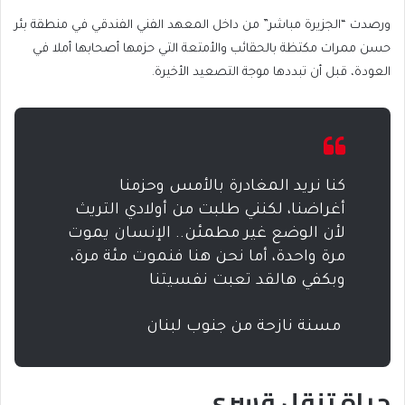
ورصدت “الجزيرة مباشر” من داخل المعهد الفني الفندقي في منطقة بئر
حسن ممرات مكتظة بالحقائب والأمتعة التي حزمها أصحابها أملا في
العودة، قبل أن تبددها موجة التصعيد الأخيرة.
كنا نريد المغادرة بالأمس وحزمنا
أغراضنا، لكنني طلبت من أولادي التريث
لأن الوضع غير مطمئن.. الإنسان يموت
مرة واحدة، أما نحن هنا فنموت مئة مرة،
وبكفي هالقد تعبت نفسيتنا
بواسطة
مسنة نازحة من جنوب لبنان
حياة تنقل قسري