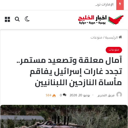
الإمارات ترسل 5 قوافل بـ663 طناً من المساعدات إلى غزة
الوضع
بحث
الق
المظلم
عن
الرئيسية
/
منوعات
منوعات
آمال معلقة وتصعيد مستمر..
تجدد غارات إسرائيل يفاقم
مأساة النازحين اللبنانيين
فريق التحرير
يونيو 20, 2026
0
584