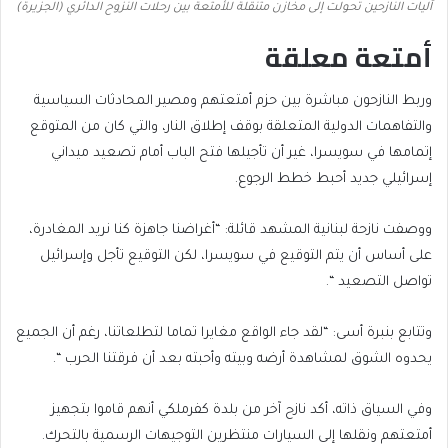
آليات النازحين تحولت إلى مخازن متنقلة للأمتعة بين رحلات النزوح الدائري (الجزيرة)
أمتعة معلقة
وربط النازحون مباشرة بين حزم أمتعتهم ومصير المحادثات السياسية
والتفاهمات الدولية المتعلقة بوقف إطلاق النار، والتي كان من المتوقع
إتمامها في سويسرا، غير أن تأجيلها فتح الباب أمام تصعيد ميداني
إسرائيلي جديد أحبط خطط الرجوع.
ووصفت نازحة لبنانية المشهد قائلة: “أغراضنا جاهزة كنا نريد المغادرة،
على أساس أن يتم التوقيع في سويسرا، لكن التوقيع تأجل وإسرائيل
تواصل التصعيد “.
وتتابع بنبرة أسى: “لقد جاء الواقع مغايرا تماما لتطلعاتنا، رغم أن الجميع
يحدوه الشوق لمشاهدة أرضه وبيته وأحبته بعد أن فرقتنا الحرب “.
وفي السياق ذاته، أكد نازح آخر من بلدة كفرملكي أنهم قاموا بتجهيز
أمتعتهم ونقلها إلى السيارات منتظرين التوجيهات الرسمية بالتحرك.