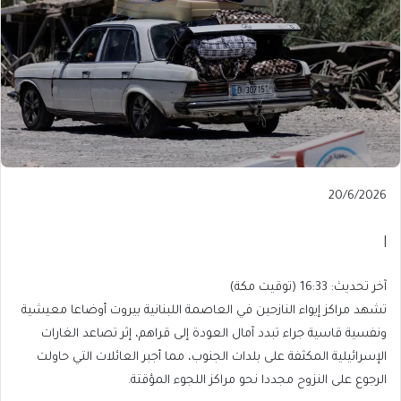
Published
20/6/2026
On
20/6/2026
|
آخر
آخر تحديث: 16:33 (توقيت مكة)
تحديث:
تشهد مراكز إيواء النازحين في العاصمة اللبنانية بيروت أوضاعا معيشية
16:33
ونفسية قاسية جراء تبدد آمال العودة إلى قراهم، إثر تصاعد الغارات
(توقيت
الإسرائيلية المكثفة على بلدات الجنوب، مما أجبر العائلات التي حاولت
مكة)
الرجوع على النزوح مجددا نحو مراكز اللجوء المؤقتة.