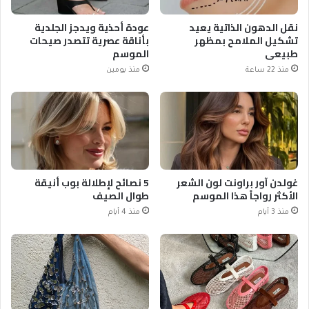
نقل الدهون الذاتية يعيد
عودة أحذية ويدجز الجلدية
تشكيل الملامح بمظهر
بأناقة عصرية تتصدر صيحات
طبيعي
الموسم
منذ 22 ساعة
منذ يومين
غولدن آور براونت لون الشعر
5 نصائح لإطلالة بوب أنيقة
الأكثر رواجاً هذا الموسم
طوال الصيف
منذ 3 أيام
منذ 4 أيام