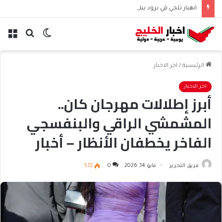
انهيار ثلجي في برود بيك يودي بحياة نظيرة الحارثي وبورجا
الوضع
بحث
الق
المظلم
عن
الرئيسية
/
اخر الاخبار
اخر الاخبار
أبرز إطلالات مهرجان كان..
المشمشي الراقي والبنفسجي
الفاخر يخطفان الأنظار – أخبار
السعودية
فريق التحرير
مايو 14, 2026
0
572