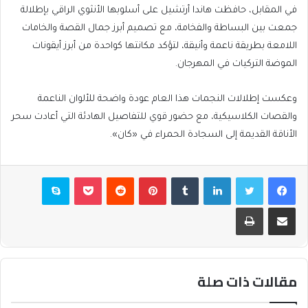
في المقابل، حافظت هاندا أرتشيل على أسلوبها الأنثوي الراقي بإطلالة
جمعت بين البساطة والفخامة، مع تصميم أبرز جمال القصة والخامات
اللامعة بطريقة ناعمة وأنيقة، لتؤكد مكانتها كواحدة من أبرز أيقونات
الموضة التركيات في المهرجان.
وعكست إطلالات النجمات هذا العام عودة واضحة للألوان الناعمة
والقصات الكلاسيكية، مع حضور قوي للتفاصيل الهادئة التي أعادت سحر
الأناقة القديمة إلى السجادة الحمراء في «كان».
فيسبوك
تويتر
لينكدإن
بينتيريست
بوكيت
سكايب
مشاركة عبر البريد
طباعة
مقالات ذات صلة