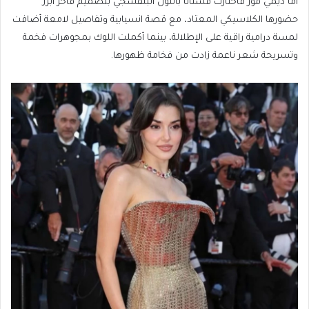
أما ديمي مور فاختارت فستاناً باللون البنفسجي بتصميم فاخر أبرز
حضورها الكلاسيكي المعتاد، مع قصة انسيابية وتفاصيل لامعة أضافت
لمسة درامية راقية على الإطلالة، بينما أكملت اللوك بمجوهرات فخمة
وتسريحة شعر ناعمة زادت من فخامة ظهورها.