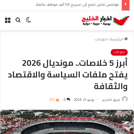
فولكس فاغن تلمح إلى تسريح 50 ألف موظف عالميًا
الوضع
بحث
الق
المظلم
عن
الرئيسية
/
منوعات
منوعات
أبرز 5 خلاصات.. مونديال 2026
يفتح ملفات السياسة والاقتصاد
والثقافة
فريق التحرير
يونيو 21, 2026
0
657