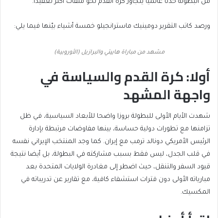
من البطولة حدثا عالميا يتجاوز كرة القدم نحو ملفات أكثر تعقيدا.
ورصد كاتب التقرير دومينيك ماسترانجيلو خمسة أشياء بيّنها فيما يلي:
مشهد من مباراة هاييتي والبرازيل (الأوروبية)
أولا: كرة القدم والسياسة في
واجهة المشهد
شهدت الأيام الأولى للبطولة بروزا واضحا للأبعاد السياسية، في ظل
تزامنها مع تطورات دولية حساسة، بينها مفاوضات مرتبطة بإدارة
الرئيس الأمريكي دونالد ترمب مع إيران. كما وجد المنتخب الإيراني نفسه
في قلب الجدل، ليس فقط بسبب مشاركته في البطولة، بل أيضا نتيجة
قيود السفر والتنقل، حيث اضطر إلى مغادرة الولايات المتحدة بعد
مبارياته الأولى دون فترات استشفاء كافية، مع تقارير عن تدريباته في
المكسيك.