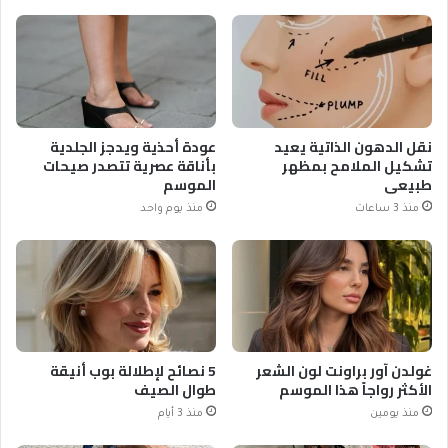
نقل الدهون الذاتية يعيد
عودة أحذية ويدجز الجلدية
تشكيل الملامح بمظهر
بأناقة عصرية تتصدر صيحات
طبيعي
الموسم
منذ 3 ساعات
منذ يوم واحد
غولدن آور براونت لون الشعر
5 نصائح لإطلالة بوب أنيقة
الأكثر رواجاً هذا الموسم
طوال الصيف
منذ يومين
منذ 3 أيام