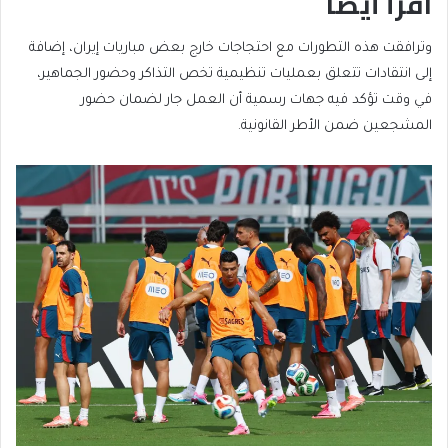
اقرأ أيضا
end
list
وترافقت هذه التطورات مع احتجاجات خارج بعض مباريات إيران، إضافة
of
of
إلى انتقادات تتعلق بعمليات تنظيمية تخص التذاكر وحضور الجماهير،
list
2
في وقت تؤكد فيه جهات رسمية أن العمل جار لضمان حضور
items
المشجعين ضمن الأطر القانونية.