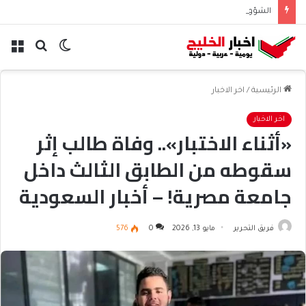
الشؤون الإسلامية تطلق حسابها الرسمي على تيك توك للمحتوى الديني
الوضع
بحث
الق
المظلم
عن
الرئيسية
/
اخر الاخبار
اخر الاخبار
«أثناء الاختبار».. وفاة طالب إثر
سقوطه من الطابق الثالث داخل
جامعة مصرية! – أخبار السعودية
فريق التحرير
مايو 13, 2026
0
576