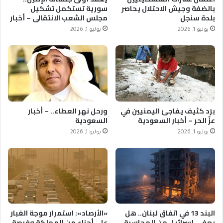
بالضفة وجيش الاحتلال يحاصر
سورية تستكمل تشكيل
بلدة سنجل
مجلس الشعب الانتقالي – أخبار
السعودية
يوليو 1, 2026
يوليو 1, 2026
برَد كثيف يفاجئ اليمنيين في
ورحل نهر العطاء.. – أخبار
عزّ الحر – أخبار السعودية
السعودية
يوليو 1, 2026
يوليو 1, 2026
البند 13 في اتفاق لبنان.. هل
«الأرصاد»: استمرار موجة الغبار
يعفي إسرائيل من المحاسبة
على أجزاء من المملكة وفرصة