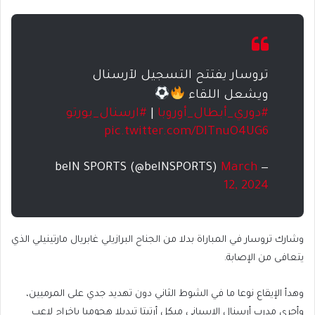
تروسار يفتتح التسجيل لآرسنال
ويشعل اللقاء
#دوري_أبطال_أوروبا
|
#ارسنال_بورتو
pic.twitter.com/DlTnuO4UG6
March
— beIN SPORTS (@beINSPORTS)
12, 2024
وشارك تروسار في المباراة بدلا من الجناح البرازيلي غابريال مارتينيلي الذي
يتعافى من الإصابة.
وهدأ الإيقاع نوعا ما في الشوط الثاني دون تهديد جدي على المرميين،
وأجرى مدرب أرسنال الإسباني ميكل أرتيتا تبديلا هجوميا بإخراج لاعب