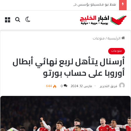
نفط نيو مكسيكو يؤسس صندوق 75 مليار دولار ويشعل جدل الإنفاق
الوضع
بحث
الق
المظلم
عن
الرئيسية
/
منوعات
منوعات
أرسنال يتأهل لربع نهائي أبطال
أوروبا على حساب بورتو
فريق التحرير
مارس 12, 2024
0
644