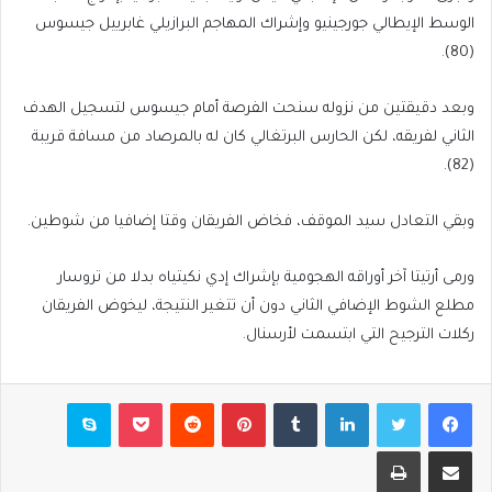
الوسط الإيطالي جورجينيو وإشراك المهاجم البرازيلي غابرييل جيسوس
(80).
وبعد دقيقتين من نزوله سنحت الفرصة أمام جيسوس لتسجيل الهدف
الثاني لفريقه، لكن الحارس البرتغالي كان له بالمرصاد من مسافة قريبة
(82).
وبقي التعادل سيد الموقف، فخاض الفريقان وقتا إضافيا من شوطين.
ورمى أرتيتا آخر أوراقه الهجومية بإشراك إدي نكيتياه بدلا من تروسار
مطلع الشوط الإضافي الثاني دون أن تتغير النتيجة، ليخوض الفريقان
ركلات الترجيح التي ابتسمت لأرسنال.
فيسبوك
تويتر
لينكدإن
بينتيريست
بوكيت
سكايب
مشاركة عبر البريد
طباعة