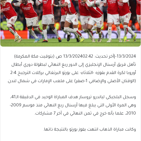
13/3/2024
–
|
آخر تحديث: 13/3/2024
02:42 ص (بتوقيت مكة المكرمة)
تأهل فريق أرسنال الإنجليزي إلى الدور ربع النهائي لبطولة دوري أبطال
أوروبا لكرة القدم بفوزه -الثلاثاء- على بورتو البرتغالي بركلات الترجيح 4-2
(الوقتان الأصلي والإضافي 1-صفر) على ملعب الإمارات في شمال لندن.
وسجل البلجيكي لياندرو تروسار هدف المباراة الوحيد في الدقيقة الـ41،
وهي المرة الأولى التي يبلغ فيها أرسنال ربع النهائي منذ موسم 2009-
2010، علما بأنه خرج في ثمن النهائي في آخر 7 مشاركات.
وكانت مباراة الذهاب انتهت بفوز بورتو بالنتيجة ذاتها.