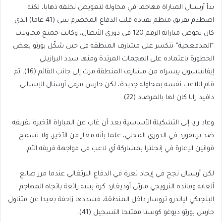
بدأ أرسنال المباراة مهاجما في محاولة لتعويص تخلفه ذهابا، لكنه
اصطدم بفريق منظم بقيادة قلب الدفاع المخضرم بيبي (41 عاما) الذي
كان يخوض مباراته الرقم 120 في دوري الأبطال، وكانت جميع محاولات
“المدفعجية” تتكسر على مشارف المنطقة في حين شكّل بورتو بعض
الخطورة باعتماده على الهجمات المرتدة ومنها سدد البرازيلي
إيفانيلسون بيسراه من مشارف المنطقة مرت إلى جانب القائم (16)، ثم
قام اللاعب نفسه بمحاولة جديدة، لكن حارس مرمى أرسنال الإسباني
دافيد رايا كان لها بالمرصاد (22).
وعاد رايا إلى التشكيلة الأساسية بعد أن غاب عن المباراة الأخيرة لفريقه
ضد برنتفورد في الدوري المحلي، علما بأنه معار من الأخير، ولا تسمح
قوانين الإعارة في إنجلترا بمشاركة أي لاعب في مواجهة فريقه الأم.
لكن أرسنال نجح في إيجاد ثغرة في الدفاع البرتغالي عندما مرر صانع
ألعابه وقائده النرويجي مارتن أوديغارد كرة بينية رائعة باتجاه المهاجم
البلجيكي لياندرو تروسار داخل المنطقة، فسددها زاحفة بعيدا عن متناول
حارس بورتو ديوغو كوستا مفتتحا التسجيل (41).