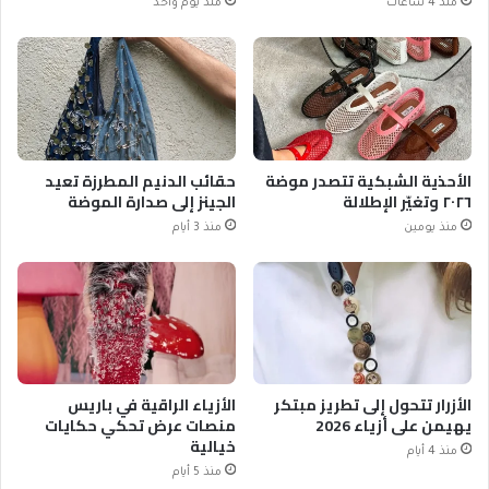
منذ 4 ساعات
منذ يوم واحد
الأحذية الشبكية تتصدر موضة
حقائب الدنيم المطرزة تعيد
٢٠٢٦ وتغيّر الإطلالة
الجينز إلى صدارة الموضة
منذ يومين
منذ 3 أيام
الأزرار تتحول إلى تطريز مبتكر
الأزياء الراقية في باريس
يهيمن على أزياء 2026
منصات عرض تحكي حكايات
خيالية
منذ 4 أيام
منذ 5 أيام