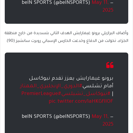
May 11,
— beIN SPORTS (@beINSPORTS)
2025
وأضاف البرازيلي برونو غيمارايش الهدف الثاني بتسديدة من خارج منطقة
الجزاء، تحولت من الدفاع وخدعت الحارس الإسباني روبرت سانشيز (90).
برونو غيمارايش يعزز تقدم نيوكاسل
أمام تشلسي
#الدوري_الإنجليزي_الممتاز
|
#نيوكاسل_تشيلسي
#PremierLeague
pic.twitter.com/IaHKGfIIOF
May 11,
— beIN SPORTS (@beINSPORTS)
2025