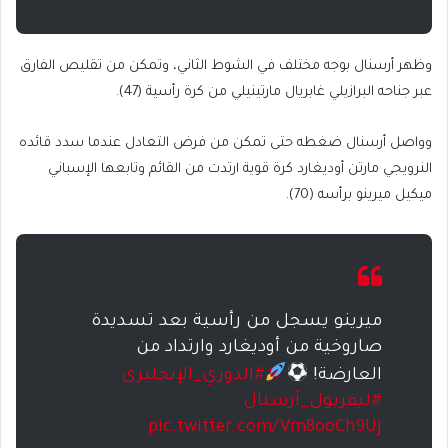
وظهر أرسنال بوجه مختلف في الشوط الثاني، وتمكن من تقليص الفارق
عبر جناحه البرازيلي غابريال مارتينيلي من كرة رأسية (47).
وواصل أرسنال ضغطه حتى تمكن من فرض التعادل عندما سدد قائده
النرويجي مارتن أوديغارد كرة قوية ارتدت من القائم وتابعها الإسباني
ميكيل ميرينو برأسه (70).
ميرينو يسجل من رأسية بعد تسديدة
صاروخية من أوديغارد وارتداد من
العارضة!
#الدوري_الإنجليزي
#ليفربول_آرسنال
pic.twitter.com/Vm8ooCh9Uj