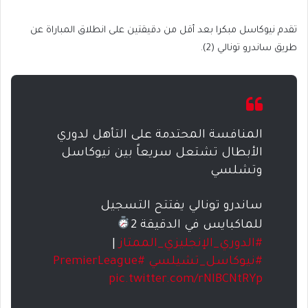
تقدم نيوكاسل مبكرا بعد أقل من دقيقتين على انطلاق المباراة عن
طريق ساندرو تونالي (2).
المنافسة المحتدمة على التأهل لدوري
الأبطال تشتعل سريعاً بين نيوكاسل
وتشلسي
ساندرو تونالي يفتتح التسجيل
للماكبايس في الدقيقة 2
#الدوري_الإنجليزي_الممتاز
|
#نيوكاسل_تشيلسي
#PremierLeague
pic.twitter.com/rNIBCNtRYp