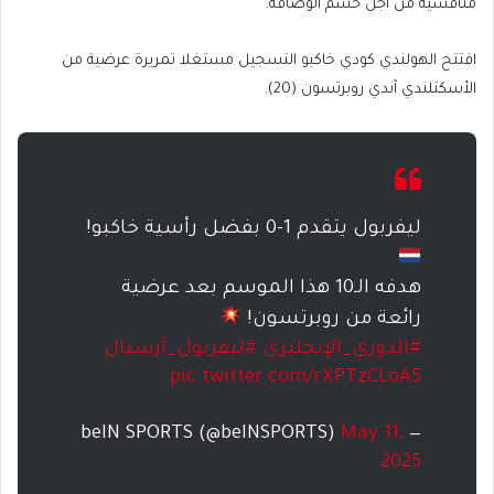
منافسيه من أجل حسم الوصافة.
افتتح الهولندي كودي خاكبو التسجيل مستغلا تمريرة عرضية من
الأسكتلندي آندي روبرتسون (20).
ليفربول يتقدم 1-0 بفضل رأسية خاكبو!
هدفه الـ10 هذا الموسم بعد عرضية
رائعة من روبرتسون!
#الدوري_الإنجليزي
#ليفربول_آرسنال
pic.twitter.com/rXPTzCLoA5
May 11,
— beIN SPORTS (@beINSPORTS)
2025