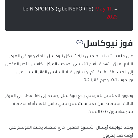
May 11,
— beIN SPORTS (@beINSPORTS)
2025
فوز نيوكاسل
على ملعب “سانت جيمس بارك”، دخل نيوكاسل اللقاء وهو في المركز
الرابع بفارق الأهداف أمام تشلسي، صاحب المركز الخامس الأخير المؤهل
إلى المسابقة القارية الأم، وأستون فيلا السادس الفائز السبت على
بورنموث 1-0، وخرج فائزا 2-0.
وبفوزه العشرين للموسم، رفع نيوكاسل رصيده إلى 66 نقطة في المركز
الثالث، مستفيدا من تعثر مانشستر سيتي حامل اللقب أمام مضيفه
ساوثهامبتون 0-0 السبت.
وبعد مواجهة أرسنال الأسبوع المقبل خارج ملعبه، يختتم الموسم على
أرضه ضد إيفرتون.