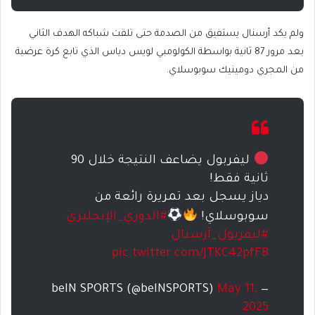
ولم يكد أرسنال يستفيق من الصدمة حتى تلقت شباكه الهدف الثاني
بعد مرور 87 ثانية بواسطة الكولومبي لويس دياس الذي تابع كرة عرضية
من المجري دومينيك سوبوسلاي.
ليفربول يضاعف النتيجة خلال 90
ثانية فقط!
دياز يسجل بعد تمريرة رائعة من
سوبوسلاي!
#الدوري_الإنجليزي
#ليفربول_آرسنال
pic.twitter.com/JTKC42pfFB
May 11,
— beIN SPORTS (@beINSPORTS)
2025