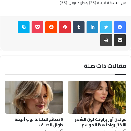
من مسافة قريبة (26) وجاريد بوين (56).
فيسبوك
تويتر
لينكدإن
بينتيريست
بوكيت
سكايب
مشاركة عبر البريد
طباعة
مقالات ذات صلة
غولدن آور براونت لون الشعر
5 نصائح لإطلالة بوب أنيقة
الأكثر رواجاً هذا الموسم
طوال الصيف