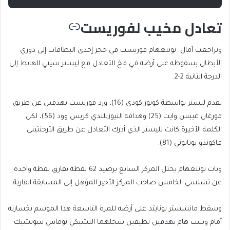
تعادل مخيب لفوريست
وتراجعت آمال نوتنغهام فوريست في حجز إحدى البطاقات إلى دوري
الأبطال بسقوطه على أرضه في فخ التعادل مع ليستر سيتي الهابط إلى
الدرجة الثانية 2-2.
تقدم ليستر بواسطة كونور كودي (16)، ورد فوريست بهدفين عن طريق
مورغان غيبس وايت (25) وهدافه النيوزيلندي كريس وود (56)، لكن
الكلمة الأخيرة كانت لليستر الذي أدرك التعادل عن طريق الأرجنتيني
فاكوندو بونانوتي (81).
وبات نوتنغهام يحتل المركز السابع برصيد 62 نقطة بفارق نقطة واحدة
عن تشلسي الخامس صاحب المركز الأخير المؤهل إلى المسابقة القارية.
وسقط مانشستر يونايتد على أرضه للمرة التاسعة هذا الموسم بخسارته
أمام وست هام بهدفين نظيفين سجلهما التشيكي توماس سوتشيك