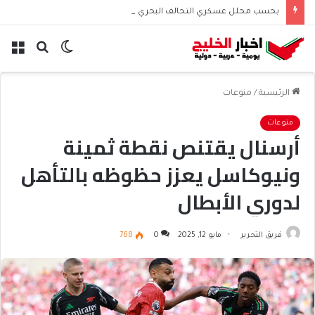
بحسب محلل عسكري التحالف البحري السعودي يعزز أمن الملاحة الإقليمية والدولية
الوضع
بحث
الق
المظلم
عن
الرئيسية
/
منوعات
منوعات
أرسنال يقتنص نقطة ثمينة
ونيوكاسل يعزز حظوظه بالتأهل
لدوري الأبطال
فريق التحرير
مايو 12, 2025
0
768