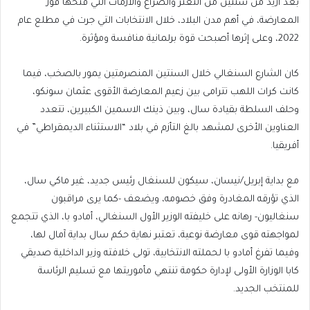
بعد أزيد من سنتين من التعثر والصراع والأزمات التي فتحها فوز
المعارضة، في أهم مدن البلاد، خلال الانتخابات التي جرت في مطلع عام
2022، وعلى إثرها أصبحت قوة برلمانية منافسة ومؤثرة.
كان الشارع السنغالي خلال السنتين المنصرمتين يمور بالصخب، فيما
كانت كرات اللهب تترامى بين زعيم المعارضة الأقوى عثمان سونكو،
وحلف السلطة بقيادة سال، وبين ذينك الاسمين الكبيرين، تتعدد
العناوين الأخرى لمشهد بالغ التأزم في بلاد “الاستثناء الديمقراطي” في
أفريقيا.
مع بداية إبريل/نيسان، سيكون للسنغال رئيس جديد، غير ماكي سال،
الذي تؤرقه المغادرة وفق خصومه، ويضعف -كما يرى مراقبون
سنغاليون- رهانه على خليفته الوزير الأول السنغالي، أمادو با، الذي تتجمع
لمواجهته قوى معارضة نوعية، تعتبر نهاية حكم سال بداية آمال لها،
وفيما تفرغ أمادو با لحملته الانتخابية، تولى خلافته وزير الداخلية صديقي
كابا الوزارة الأولى لإدارة حكومة تنتهي مأموريتها مع تسليم الرئاسة
للمنتخب الجديد.