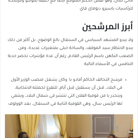
ماكي سال، وهو نفس الحكم المتوقع أيضا مع خليفة سونكو ومرشحه
للرئاسيات باسيرو ديوماي فاي.
أبرز المرشحين
ولا يبدو المشهد السياسي في السنغال بالغ الوضوح، بل أكثر من ذلك
يبدو الانتظار سيد الموقف، والساحة حبلى بمتغيرات عديدة، ومن
الصعب التكهن باسم الرئيس القادم، رغم أن عدة مؤشرات تحصر جدية
التنافس في الأسماء التالية:
مرشح التحالف الحاكم أمادو با: وكان يشغل منصب الوزير الأول
في البلاد، قبل أن يستقيل قبل أيام، للتفرغ لحملته الانتخابية،
وينحدر با من قومية الفلان التي تنتشر في شمال البلاد، وينتمي
لها الرئيس سال، وهي القومية الثانية في السنغال، بعد الوولوف.