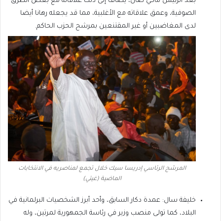
بعد الرئيس ماكي صال، يضاف إلى ذلك علاقاته مع بعض الطرق
الصوفية، وعمق علاقاته مع الأغلبية، مما قد يجعله رهانا أيضا
لدى المغاضبين أو غير المقتنعين بمرشح الحزب الحاكم.
المرشح الرئاسي إدريسا سيك خلال تجمع لمناصريه في الانتخابات
الماضية (غيتي)
خليفة سال: عمدة دكار السابق، وأحد أبرز الشخصيات البرلمانية في
البلاد، كما تولى منصب وزير في رئاسة الجمهورية لمرتين، وله