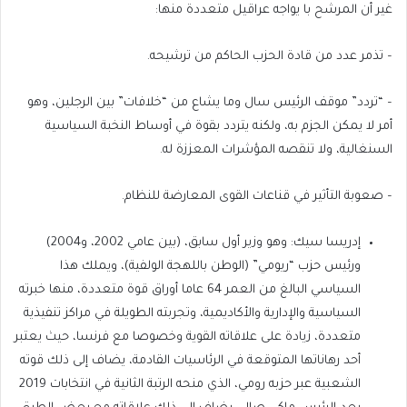
غير أن المرشح با يواجه عراقيل متعددة منها:
– تذمر عدد من قادة الحزب الحاكم من ترشيحه.
– “تردد” موقف الرئيس سال وما يشاع من “خلافات” بين الرجلين، وهو
أمر لا يمكن الجزم به، ولكنه يتردد بقوة في أوساط النخبة السياسية
السنغالية، ولا تنقصه المؤشرات المعززة له.
– صعوبة التأثير في قناعات القوى المعارضة للنظام.
إدريسا سيك: وهو وزير أول سابق، (بين عامي 2002، و2004)
ورئيس حزب “ريومي” (الوطن باللهجة الولفية)، ويملك هذا
السياسي البالغ من العمر 64 عاما أوراق قوة متعددة، منها خبرته
السياسية والإدارية والأكاديمية، وتجربته الطويلة في مراكز تنفيذية
متعددة، زيادة على علاقاته القوية وخصوصا مع فرنسا، حيث يعتبر
أحد رهاناتها المتوقعة في الرئاسيات القادمة، يضاف إلى ذلك قوته
الشعبية عبر حزبه رومي، الذي منحه الرتبة الثانية في انتخابات 2019