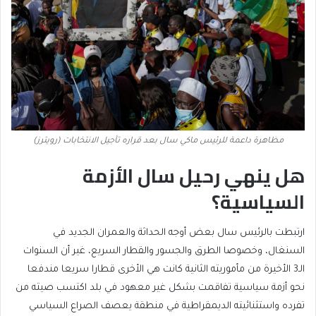
مظاهرة داعمة للرئيس ماكي سال بعد قراره تأجيل الانتخابات (رويترز)
هل ينهي رحيل سال الأزمة
السياسية؟
ارتبطت بالرئيس سال بعض أوجه الحداثة والعمران الجديد في
السنغال، وخصوصا الطرق والجسور والقطار السريع، غير أن السنوات
الـ3 الأخيرة من مأموريته الثانية كانت هي الأخرى قطارا سريعا مندفعا
نحو أزمة سياسية تفاقمت بشكل غير معهود في بلد اكتسب صيته من
تفرده واستثنائيته الديمقراطية في منطقة يعصف الصراع السياسي