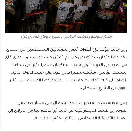
أنصار سونغو ومرشحه الرئاسي باسيرو ديوماي فاي (رويترز)
وإلى جانب هؤلاء فإن أصوات أنصار المرشحين المستبعدين من السباق
وخصوصا عثمان سونكو (في حال لم يتمكن مرشحه باسيرو ديوماي فاي
من العبور في الجولة الأولى)، وواد، سيكونان عنصرا مؤثرا في صناعة
المشهد الرئاسي، مشكّلة متغيرا قادرا بقوة على حسم الجولة الثانية،
ينضاف إلى ذلك اتجاه المرجعيات الدينية وخصوصا المريدية ذات التأثير
القوي في الشارع السنغالي.
وبين مختلف هذه المتغيرات، تبدو السنغال على مسار جديد، من
العودة إلى قيمها الديمقراطية التي كانت أبرز عاصم لها من الانزلاق إلى
الصبغة الأفريقية العريقة في استلام الحكم أو مغادرته.