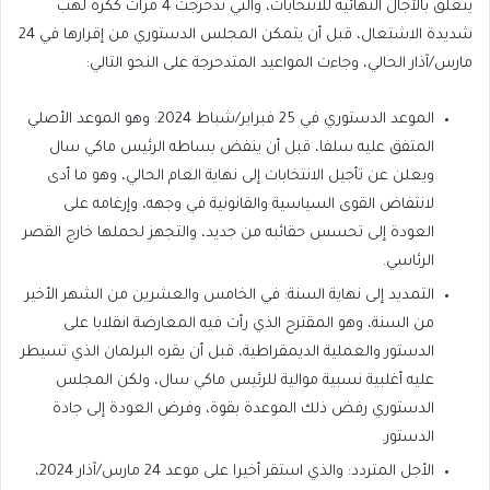
يتعلق بالآجال النهائية للانتخابات، والتي تدحرجت 4 مرات ككرة لهب
شديدة الاشتعال، قبل أن يتمكن المجلس الدستوري من إقرارها في 24
مارس/آذار الحالي، وجاءت المواعيد المتدحرجة على النحو التالي:
الموعد الدستوري في 25 فبراير/شباط 2024: وهو الموعد الأصلي
المتفق عليه سلفا، قبل أن ينفض بساطه الرئيس ماكي سال
ويعلن عن تأجيل الانتخابات إلى نهاية العام الحالي، وهو ما أدى
لانتفاض القوى السياسية والقانونية في وجهه، وإرغامه على
العودة إلى تحسس حقائبه من جديد، والتجهز لحملها خارج القصر
الرئاسي.
التمديد إلى نهاية السنة: في الخامس والعشرين من الشهر الأخير
من السنة، وهو المقترح الذي رأت فيه المعارضة انقلابا على
الدستور والعملية الديمقراطية، قبل أن يقره البرلمان الذي تسيطر
عليه أغلبية نسبية موالية للرئيس ماكي سال، ولكن المجلس
الدستوري رفض ذلك الموعدة بقوة، وفرض العودة إلى جادة
الدستور.
الأجل المتردد: والذي استقر أخيرا على موعد 24 مارس/آذار 2024،