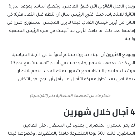
ويبدو الجدل القانوني الآن ضيق الهامش، ويتعلق أساسا بموعد الدورة
الثانية للانتخابات، حيث اقترح الرئيس سال أن تنظم قبل انتهاء فترته في
الثاني من أبريل/نيسان القادم، فيما لا يرى المجلس الدستوري ضررا في
إقامتها بعد ذلك، ما دامت الأولى قد أقيمت في فترة الرئيس المنتهية
ولايته.
ويتوقع الكثيرون أن البلاد تجاوزت بسلام أسوأ ما في الأزمة السياسية
التي كادت تعصف باستقرارها، ودخلت في أجواء “احتفالية”، مع بدء 19
مرشحا حملاتهم الانتخابية مع شعور يتملك العديد منهم بانتصار
ديمقراطي بعد تجاوز معركة التأجيل على أمل أن يتوج بفوز انتخابي.
منظر عام من العاصمة السنغالية دكار (الفرنسية)
4 آجال خلال شهرين
لم يمر الشهران المنصرمان بهدوء في السنغال، مثل العامين
السابقين، كانت الـ60 يوما المنصرمة حافلة بالمتغيرات، وخصوصا فيما