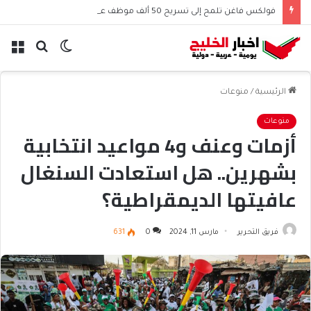
فولكس فاغن تلمح إلى تسريح 50 ألف موظف عالميًا
الوضع
بحث
الق
المظلم
عن
الرئيسية
/
منوعات
منوعات
أزمات وعنف و4 مواعيد انتخابية
بشهرين.. هل استعادت السنغال
عافيتها الديمقراطية؟
فريق التحرير
مارس 11, 2024
0
631