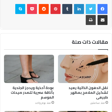
فيسبوك
تويتر
لينكدإن
بينتيريست
بوكيت
سكايب
مشاركة عبر البريد
طباعة
مقالات ذات صلة
نقل الدهون الذاتية يعيد
عودة أحذية ويدجز الجلدية
تشكيل الملامح بمظهر
بأناقة عصرية تتصدر صيحات
طبيعي
الموسم
منذ ساعتين
منذ يوم واحد