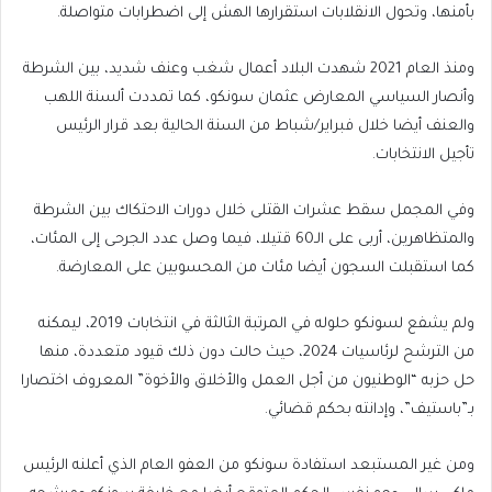
بأمنها، وتحول الانقلابات استقرارها الهش إلى اضطرابات متواصلة.
ومنذ العام 2021 شهدت البلاد أعمال شغب وعنف شديد، بين الشرطة
وأنصار السياسي المعارض عثمان سونكو، كما تمددت ألسنة اللهب
والعنف أيضا خلال فبراير/شباط من السنة الحالية بعد قرار الرئيس
تأجيل الانتخابات.
وفي المجمل سقط عشرات القتلى خلال دورات الاحتكاك بين الشرطة
والمتظاهرين، أربى على الـ60 قتيلا، فيما وصل عدد الجرحى إلى المئات،
كما استقبلت السجون أيضا مئات من المحسوبين على المعارضة.
ولم يشفع لسونكو حلوله في المرتبة الثالثة في انتخابات 2019، ليمكنه
من الترشح لرئاسيات 2024، حيث حالت دون ذلك قيود متعددة، منها
حل حزبه “الوطنيون من أجل العمل والأخلاق والأخوة” المعروف اختصارا
بـ”باستيف”، وإدانته بحكم قضائي.
ومن غير المستبعد استفادة سونكو من العفو العام الذي أعلنه الرئيس