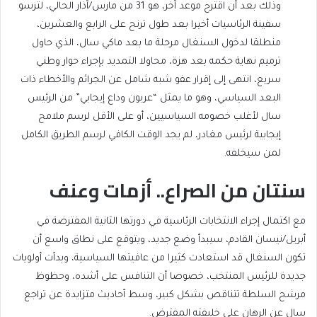
وذلك بعد أن اقترح موعد آخر، هو 31 من مارس/آذار الحالي، لترسو
سفينة الرئاسيات أخيرا بعد طول ترنح على الرابع والعشرين،
منطلقا لدخول السنغال مرحلة ما بعد ماكي سال، الذي حاول
ترميم نهاية حكمه بعد هزة، محاولا التمديد بإجراء حوار وطني
سريع، انتهى إلى إقرار عفو شبه شامل عن الجرائم والأخطاء ذات
البعد السياسي، وهو ما يمثل “عربون وداع إيجابي” من الرئيس
سال لأغلب خصومه السياسيين، أو على الأقل لرسم ملامح
إيجابية لرئيس مغادر، لم يجد الوقت الكافي لرسم الطريق الكامل
لمن سيخلفه.
سنتان من الصراع.. أزمات وعنف
مع اكتمال إجراء الانتخابات الرئاسية في دورتها الثانية المفترضة في
أبريل/نيسان القادم، سيبدأ وضع جديد، ويتوقع على نطاق واسع أن
تكون السنغال قد استعادت كثيرا من عافيتها السياسية، وبدأت أولويات
جديدة للرئيس المنتخب، خصوصا أن التنافس على أشده، وحظوظ
مرشح السلطة تتناقص بشكل كبير، وسط أحاديث متزايدة عن تراجع
سال عن الرهان على خليفته المفترض.