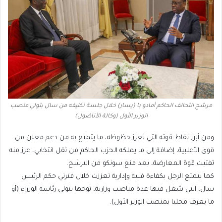
مرشح التحالف الحاكم أمادو با (يسار) خلال جلسة تكليفه من سال بتولي منصب
الوزير الأول (وكالة الأناضول)
ومن أبرز نقاط قوته التي تعزز حظوظه، ما يتمتع به من دعم معلن من
قوى الأغلبية، إضافة إلى ما يملكه الحزب الحاكم من ثقل انتخابي، عزز منه
تفتيت قوة المعارضة، بعد منع سونكو من الترشح.
كما يتمتع الرجل بكفاءة فنية وإدارية تعززت خلال فترتي حكم الرئيس
سال، التي شغل فيها عدة مناصب وزارية، توجها بتولي رئاسة الوزراء (أو
ما يعرف محليا بمنصب الوزير الأول).