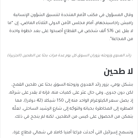
وقال المسؤول في مكتب الأمم المتحدة لتنسيق الشؤون الإنسانية
راميش راجاسينجهام، أمام مجلس الأمن الدولي الثلاثاء الماضي، إن “ما
لا يقل عن 576 ألف شخص في القطاع أصبحوا على بعد خطوة واحدة
من المجاعة”.
رائد العدوي وزوجته يزوران السوق كل يوم عدة مرات بحثا عن الطحين (الجزيرة)
لا طحين
بشكل يومي، يزور رائد العدوي وزوجته السوق بحثا عن طحين القمح،
لكن دون جدوى، وفي حال عثر على كميات منه، فإنه لا يقدر على شرائه،
إذ يصل سعر الكيلوغرام الواحد منه إلى 150 شيكلا (42 دولارا)، مما
اضطره إلى المخاطرة بحياته والتوجّه إلى شارع الرشيد الساحلي، لعلّه
يتمكن من الحصول على كيس من الطحين، لكنه لم ينجح في ذلك.
وتسمح إسرائيل التي أحدثت فراغا أمنيا كاملا في شمالي قطاع غزة،