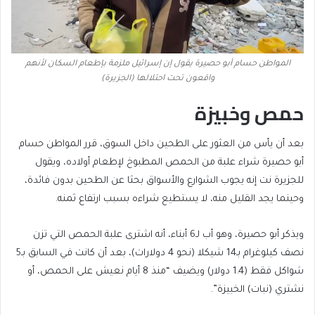
المواطن حسام أبو حصيرة يقول إن إسرائيل ملزمة بإطعام السكان لأنهم
واقعون تحت احتلالها (الجزيرة)
حمص وخبيزة
بعد أن يأس من العثور على الطحين داخل السوق، قرر المواطن حسام
أبو حصيرة شراء علبة من الحمص المطبوخ لإطعام أولاده، ويقول
للجزيرة نت إنه يجوب الشوارع والأسواق بحثا عن الطحين بدون فائدة،
وحينما يجد القليل منه، لا يستطيع شراءه بسبب ارتفاع ثمنه.
ويذكر أبو حصيرة، وهو أب لـ6 أبناء، أنه اشترى علبة الحمص التي تزن
نصف كيلوغرام بـ14 شيكلا (نحو 4 دولارات)، بعد أن كانت في السابق بـ5
شواكل فقط (1.4 دولار) ويضيف “منذ 8 أيام نعيش على الحمص، أو
نشتري (نبات) الخبيزة”.