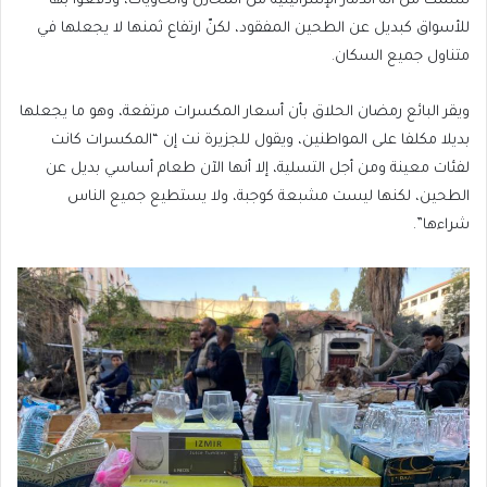
سلمت من آلة الدمار الإسرائيلية من المخازن والحاويات، ودفعوا بها
للأسواق كبديل عن الطحين المفقود، لكنّ ارتفاع ثمنها لا يجعلها في
متناول جميع السكان.
ويقر البائع رمضان الحلاق بأن أسعار المكسرات مرتفعة، وهو ما يجعلها
بديلا مكلفا على المواطنين، ويقول للجزيرة نت إن “المكسرات كانت
لفئات معينة ومن أجل التسلية، إلا أنها الآن طعام أساسي بديل عن
الطحين، لكنها ليست مشبعة كوجبة، ولا يستطيع جميع الناس
شراءها”.