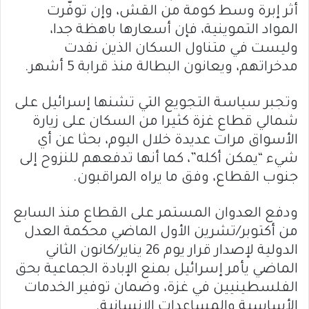
أثر إبرة وسط كومة من القش، وإن توفّرت
المواد التموينية، فإن أسعارها باهظة جدا،
وليست في متناول السكان الذين نفدت
مدخراتهم، ويعانون البطالة منذ قرابة 5 أشهر.
وتجبر سياسة التجويع التي تشنها إسرائيل على
شمالي قطاع غزة كثيرا من السكان على زيارة
الأسواق مرات عديدة خلال اليوم، بحثا عن أي
شيء “يمكن أكله”، كما أنها تدفعهم للنزوح إلى
جنوب القطاع، وفق ما يراه المراقبون.
ودفع العدوان المستمر على القطاع منذ السابع
من أكتوبر/تشرين الأول الماضي محكمة العدل
الدولية لإصدار قرار يوم 26 يناير/كانون الثاني
الماضي يأمر إسرائيل بمنع الإبادة الجماعية بحق
الفلسطينيين في غزة، وضمان توفير الخدمات
الأساسية والمساعدات الإنسانية.