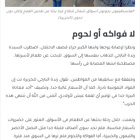
الفلسطينيون يجوبون أسواق شمال قطاع غزة بحثا عن طحين القمح ولكن دون
جدوى (الجزيرة)
لا فواكه أو لحوم
ونظرا لإصابة زوجها وابنها الكبير جراء قصف الاحتلال، اضطرت السيدة
رندة اليازجي للذهاب بنفسها إلى السوق، للبحث عن طعام لأسرتها،
مصطحبة ابنتها المصابة في رأسها.
ومتفقة مع سابقيها من المواطنين، تقول رندة اليازجي للجزيرة نت إن
المواد التموينية نادرة، كما أن الأسعار غالية جدا، وتضيف “أجد معاناة
كبيرة جدا في توفير أي لقمة عيش لأولادي، أتمنى من الله أن تنتهي هذه
الحرب”.
وتمنت، خلال رحلة بحثها عن الطعام في الأسواق، العثور على خضروات
بأسعار مناسبة، فلم تجد سوى أصناف قليلة جدا مثل البصل الأخضر
والليمون والخبيزة، أما الفواكه واللحوم فلم ترها في السوق منذ فترة