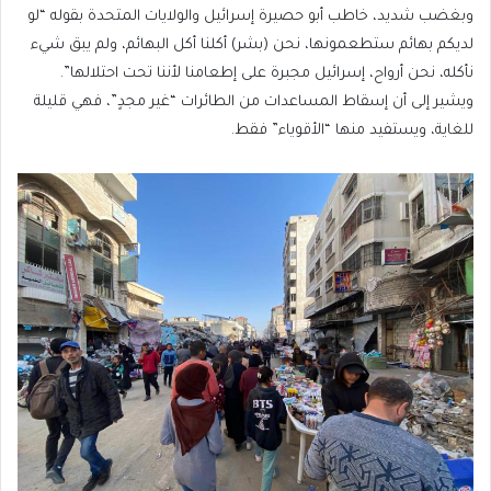
وبغضب شديد، خاطب أبو حصيرة إسرائيل والولايات المتحدة بقوله “لو
لديكم بهائم ستطعمونها، نحن (بشر) أكلنا أكل البهائم، ولم يبق شيء
نأكله، نحن أرواح، إسرائيل مجبرة على إطعامنا لأننا تحت احتلالها”.
ويشير إلى أن إسقاط المساعدات من الطائرات “غير مجدٍ”، فهي قليلة
للغاية، ويستفيد منها “الأقوياء” فقط.