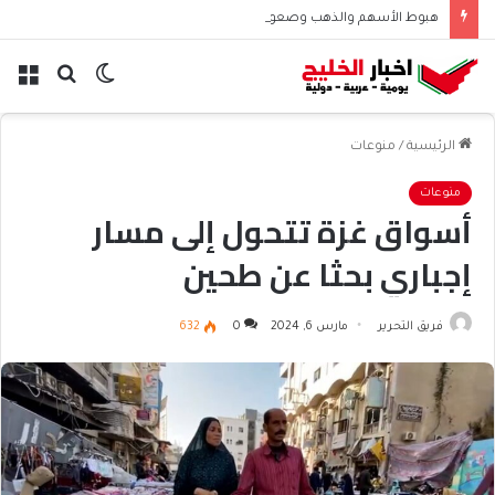
هبوط الأسهم والذهب وصعود النفط يعقّد مسار الفدرالي
الوضع
بحث
الق
المظلم
عن
الرئيسية
/
منوعات
منوعات
أسواق غزة تتحول إلى مسار
إجباري بحثا عن طحين
فريق التحرير
مارس 6, 2024
0
632