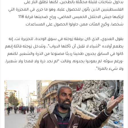
بدخول شاحنات قليلة محمّلة بالطحين، لكنها تطلق النار على
الفلسطينيين الذين يأتون للحصول عليه، وهو ما جرى في المجزرة التي
ارتكبها جيش الاحتلال الخميس الماضي، وراح ضحيتها قرابة 118
شخصا، وجُرح المئات ممن حاولوا الحصول على المساعدات.
يقول العدوي، الذي كان برفقة زوجته في سوق الوحدة، للجزيرة نت، إنه
يطعم أولاده “أشياء لا تقبل أن تأكلها الدواب”، وتتدخل زوجته قائلة إنهم
كانوا في السابق يجدون طحينا رديئا مصنوعا من الذرة والشعير، لكنهم
-ورغم سوئه- لم يعودوا يجدونه، وقالت “لم نجد ذرة ولا قمحا ولا شعيرا،
ولا شيء بالمرة”.