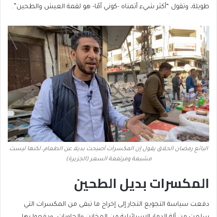
طويلة، وتقول “أكثر شيء أتمناه -كوني أمًا- هو لقمة العيش والطحين”.
البائع رمضان الحلاق يقول إن المكسرات أصبحت بديلا عن الطعام، لكنها ليست
مشبعة ومرتفعة السعر (الجزيرة)
المكسرات بديل الطحين
دفعت سياسة التجويع التجار إلى إخراج ما تبقى من المكسرات التي