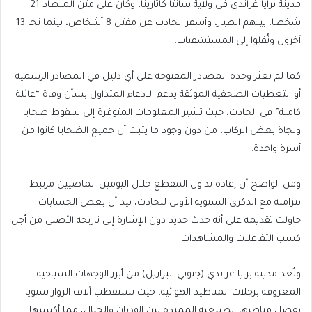
مدينة برايا غراندي في ولاية سانتا كاتارينا، وكان على متن المنطاد 21
شخصا، بينهم الطيار، وأسفر الحادث عن مقتل 8 أشخاص، بينما نجا 13
آخرون ونُقلوا إلى المستشفيات.
كما لم تعثر وحدة المصادر المفتوحة على أي دليل في المصادر الرسمية
أو التغطيات الصحفية الموثقة يدعم الادعاء المتداول بشأن وفاة “عائلة
كاملة” في الحادث، حيث تشير المعلومات المتوفرة إلى سقوط ضحايا
ونجاة بعض الركاب، من دون وجود ما يثبت أن جميع الضحايا كانوا من
أسرة واحدة.
ومن الواضح أن إعادة تداول المقطع خلال اليومين الماضيين مرتبط
بتزامنه مع الذكرى السنوية الأولى للحادث، بيد أن بعض الحسابات
حاولت تقديمه على أنه حدث جديد دون الإشارة إلى تاريخه الأصلي من أجل
كسب التفاعلات والمشاهدات.
وتُعد مدينة برايا غراندي (جنوبي البرازيل) من أبرز الوجهات السياحية
المعروفة برحلات المناطيد الهوائية، حيث تستقطب آلاف الزوار سنويا
بفضل مناظرها الطبيعية الممتدة بين الوديان والجبال، مما أكسبها