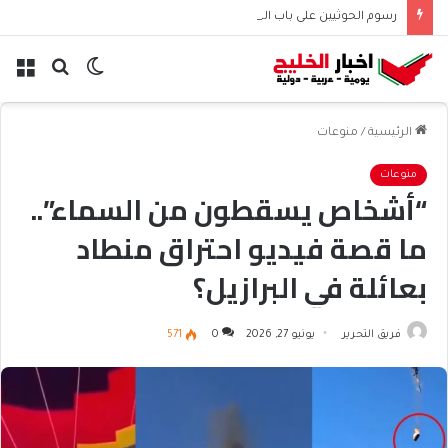
رسوم الحوثيين على باب المندب تعيد حسابات مخاطر الملاحة
الوضع
بحث
الق
المظلم
عن
الرئيسية
/
منوعات
منوعات
“أشخاص يسقطون من السماء”..
ما قصة فيديو احتراق منطاد
بعائلة في البرازيل؟
فريق التحرير
يونيو 27, 2026
0
571