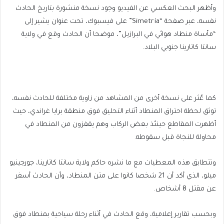
وأظهر البحث العكسي عن الفيديو وجود نسخة منشورة بتاريخ الحادث
نفسه، عبر صفحة “Simetría” على فيسبوك، تحت عنوان يشير إلى
“مأساة منطاد هوائي في البرازيل”، موضحا أن الحادث وقع في ولاية
سانتا كاتارينا جنوبي البلاد.
كما عُثر على نسخة أخرى من المشاهد من زاوية مختلفة للحادث نفسه،
توثق لحظة احتراق المنطاد أثناء التحليق فوق منطقة برايا غراندي، حيث
أظهرت المقاطع حينئذ بعض الركاب وهم يقفزون من المنطاد في
محاولة للنجاة قبل سقوطه.
وتتطابق هذه المعطيات مع ما نشره حاكم ولاية سانتا كاتارينا، جورجينيو
ميلو، الذي أكد أن 21 شخصا كانوا على متن المنطاد، وأن الحادث أسفر
عن مقتل 8 أشخاص.
وبحسب تقارير إعلامية، وقع الحادث في أثناء رحلة سياحية بمنطاد فوق