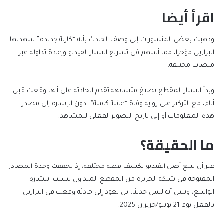
اقرأ أيضا
end
list
وذهبت بعض المنشورات إلى وصف الحادث بأنه “كارثة جديدة” شهدتها
of
of
البرازيل مؤخرا، مما أسهم في تسريع انتشار الفيديو وإعادة تداوله عبر
list
2
منصات مختلفة.
items
وبدأ انتشار المقطع بصيغ متشابهة تقدم الحادثة على أنها وقعت قبل
أيام، مع التركيز على رواية وفاة “عائلة كاملة”، دون الإشارة إلى مصدر
هذه المعلومات أو إلى تاريخ التصوير الفعلي للمشاهد.
ما الحقيقة؟
غير أن تتبع أصل الفيديو يكشف قصة مختلفة، إذ تحققت وحدة المصادر
المفتوحة في شبكة الجزيرة من المقطع المتداول بسبب انتشاره
الواسع، وتبين أنه ليس حديثا، بل يعود إلى حادثة وقعت في البرازيل
بالفعل يوم 21 يونيو/حزيران 2025.