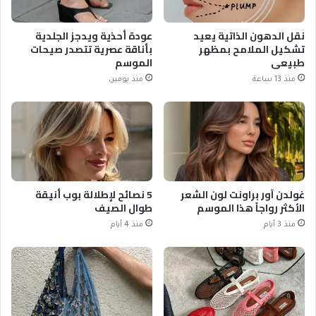
نقل الدهون الذاتية يعيد
عودة أحذية ويدجز الجلدية
تشكيل الملامح بمظهر
بأناقة عصرية تتصدر صيحات
طبيعي
الموسم
منذ 13 ساعة
منذ يومين
غولدن آور براونت لون الشعر
5 نصائح لإطلالة بوب أنيقة
الأكثر رواجاً هذا الموسم
طوال الصيف
منذ 3 أيام
منذ 4 أيام