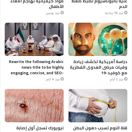
غنية بالبوتاسيوم لضبط ضغط
مواد كيميائية تهاجم أمعاء
الدم
الأطفال
منذ 18 ساعة
منذ يومين
دراسة أمريكية تكشف زيادة
Rewrite the following Arabic
وفيات مرضى العدوى الفطرية
news title to be highly
مع كوفيد-19
engaging, concise, and SEO-
optimized. Original Title:
منذ 3 أيام
منذ 4 أيام
رئيس الوزراء الكويتي يبحث
مستجدات مشروع مستشفيات
الضمان الصحي وتطوير
منظومة التأمين الصحي
OUTPUT RULES (STRICT): *
Language: Arabic only. *
Output ONLY the plain text of
the new title. * NO quotation
قلة النوم تسبب دهون البطن
نيويورك تسجل أول إصابة
marks (” ” or « »). * NO