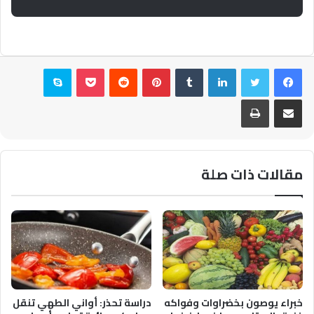
فيسبوك
تويتر
لينكدإن
بينتيريست
بوكيت
سكايب
مشاركة عبر البريد
طباعة
مقالات ذات صلة
خبراء يوصون بخضراوات وفواكه
دراسة تحذر: أواني الطهي تنقل