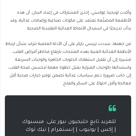
وأكدت لويجينا غواستي، إحدى المشاركات في إعداد البيان، أن هذه
الأطعمة المصنّعة تعتمد على مكونات صناعية وإضافات غذائية، وقد
بدأت تدريجيًا في استبدال الأنماط الغذائية التقليدية الصحية.
من جهتها، شددت تريسي باركر على أن الأدلة العلمية تتزايد بشأن ارتباط
الأنظمة الغذائية الغنية بهذه المنتجات بارتفاع مخاطر أمراض القلب،
مشيرة إلى أن تقليل استهلاك الحلويات الجاهزة والوجبات السريعة
واستبدالها بالوجبات المنزلية يمثل خطوة مهمة لتحسين صحة القلب،
إلى جانب ضرورة دعم سياسات غذائية تضمن توفير خيارات صحية أقل
معالجة وأقل احتواءً على السكر والملح.
للمزيد تابع خليجيون نيوز على: فيسبوك
| إكس | يوتيوب | إنستغرام | تيك توك