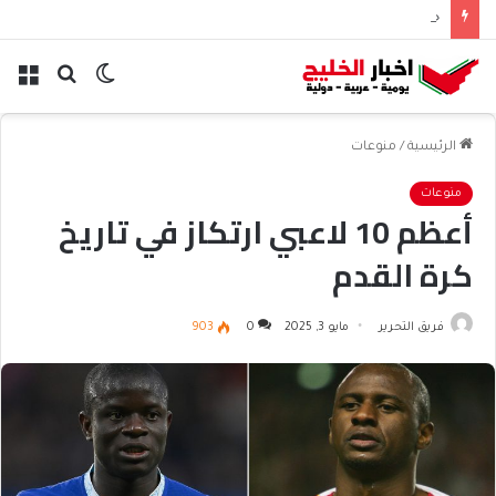
خمسة هواتف تتحدى آيفون 18 وتشعل المنافسة
الوضع
بحث
الق
المظلم
عن
الرئيسية
/
منوعات
منوعات
أعظم 10 لاعبي ارتكاز في تاريخ
كرة القدم
فريق التحرير
مايو 3, 2025
0
903