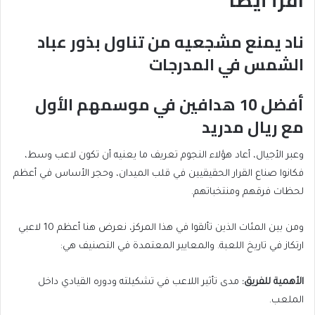
اقرأ أيضا
list
ناد يمنع مشجعيه من تناول بذور عباد
list
of
الشمس في المدرجات
1
2
of
items
2
أفضل 10 هدافين في موسمهم الأول
list
مع ريال مدريد
2
of
end
وعبر الأجيال، أعاد هؤلاء النجوم تعريف ما يعنيه أن تكون لاعب وسط،
2
of
فكانوا صناع القرار الحقيقيين في قلب الميدان، وحجر الأساس في أعظم
list
لحظات فرقهم ومنتخباتهم.
ومن بين المئات الذين تألقوا في هذا المركز، نعرض هنا أعظم 10 لاعبي
ارتكاز في تاريخ اللعبة. والمعايير المعتمدة في التصنيف هي:
الأهمية للفريق:
مدى تأثير اللاعب في تشكيلته ودوره القيادي داخل
الملعب.