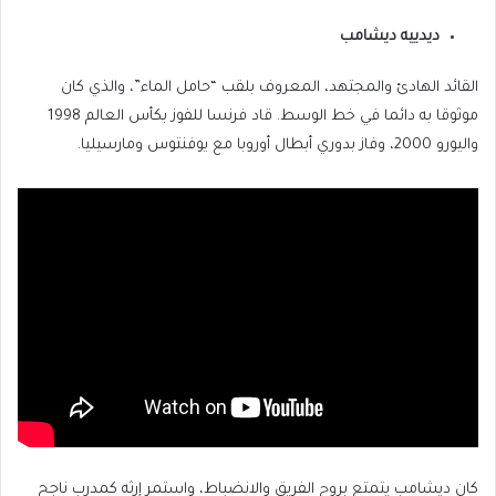
ديدييه ديشامب
القائد الهادئ والمجتهد، المعروف بلقب “حامل الماء”، والذي كان
موثوقا به دائما في خط الوسط. قاد فرنسا للفوز بكأس العالم 1998
واليورو 2000، وفاز بدوري أبطال أوروبا مع يوفنتوس ومارسيليا.
كان ديشامب يتمتع بروح الفريق والانضباط، واستمر إرثه كمدرب ناجح