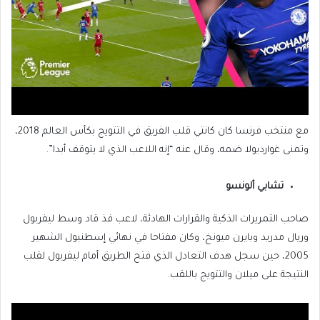
مع منتخب فرنسا كان كانتي قلب الفريق في التتويج بكأس العالم 2018،
وتمنى غوارديولا ضمه، وقال عنه “إنه اللاعب الذي لا يتوقف أبدا”.
تشابي ألونسو
صاحب التمريرات الذكية والقرارات الهادئة، لاعب فذ قاد وسط ليفربول
وريال مدريد وبايرن ميونخ، وكان مفتاحا في نهائي إسطنبول الشهير
2005، حين سجل هدف التعادل الذي فتح الطريق أمام ليفربول لقلب
النتيجة على ميلان والتتويج باللقب.