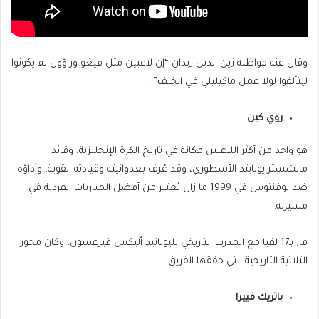
وقال عنه مواطنه زين الدين زيدان “إن لاعبين مثل فيغو وراؤول لم يكونوا
ليتألقوا لولا عمل ماكيليلي في الخلف”.
روي كين
هو واحد من أكثر اللاعبين مكانة في تاريخ الكرة الإنجليزية، وقائد
مانشستر يونايتد الأسطوري، وقد عُرف بعدوانيته وقيادته القوية، وأداؤه
ضد يوفنتوس في 1999 ما زال يُعتبر من أفضل المباريات الفردية في
مسيرته.
فاز بـ17 لقبا مع المدرب التاريخي لليونانيد أليكس فيرغسون، وكان محور
الثلاثية التاريخية التي حققها الفريق.
باتريك فييرا