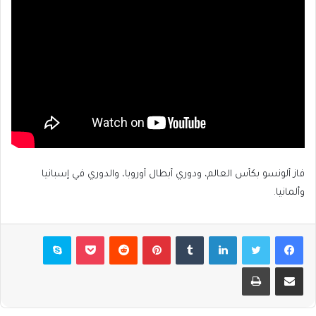
فاز ألونسو بكأس العالم، ودوري أبطال أوروبا، والدوري في إسبانيا
وألمانيا.
فيسبوك
تويتر
لينكدإن
بينتيريست
بوكيت
سكايب
مشاركة عبر البريد
طباعة