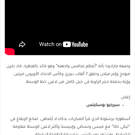
وصفه مارادونا بأنه “أعظم منافس واجهته” وهو قائد بالفطرة، قاد بايرن
ميونخ وإنتر ميلان وحقق 7 ألقاب دوري وكأس الاتحاد الأوروبي مرتين،
وإرثه يجعله حجر الزاوية في جيل كامل من لاعبي خط الوسط.
إعلان
سيرجيو بوسكيتس
أسطورة برشلونة الذي قرأ المباريات بذكاء لا يُضاهى. صانع الإيقاع في
“تيكي تاكا” مع ميسي وتشافي وإنييستا وأكثر لاعبي الوسط مقاومة
للضغط، واشتهر بوسكيتس بتمريراته الطويلة الدقيقة.