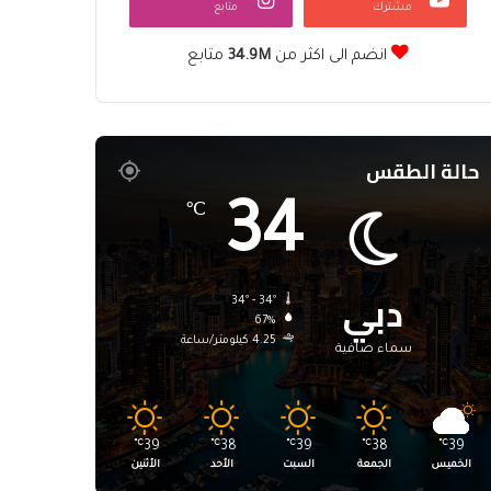
مشترك
متابع
انضم الى اكثر من
34.9M
متابع
حالة الطقس
34
℃
دبي
34º - 34º
67%
4.25 كيلومتر/ساعة
سماء صافية
℃
39
℃
38
℃
39
℃
38
℃
39
الخميس
الجمعة
السبت
الأحد
الأثنين