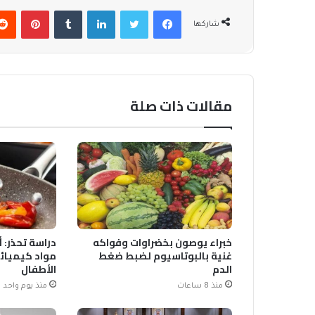
فيسبوك
تويتر
لينكدإن
بينتير
شاركها
مقالات ذات صلة
خبراء يوصون بخضراوات وفواكه
دراسة تحذر: 
غنية بالبوتاسيوم لضبط ضغط
مواد كيميائي
الدم
الأطفال
منذ 8 ساعات
منذ يوم واحد