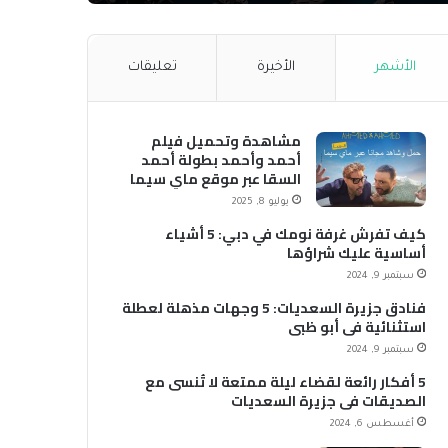
الأشهر
الأخيرة
تعليقات
مشاهدة وتحميل فيلم
أحمد وأحمد بطولة أحمد
السقا عبر موقع ماي سيما
MyCima (وي سيما WeCima)
يوليو 8, 2025
كيف تفرش غرفة نومك في دبي: 5 أشياء
أساسية عليك شراؤها
سبتمبر 9, 2024
فنادق جزيرة السعديات: 5 وجهات مذهلة لعطلة
استثنائية في أبو ظبي
سبتمبر 9, 2024
5 أفكار رائعة لقضاء ليلة ممتعة لا تُنسى مع
الصديقات في جزيرة السعديات
أغسطس 6, 2024