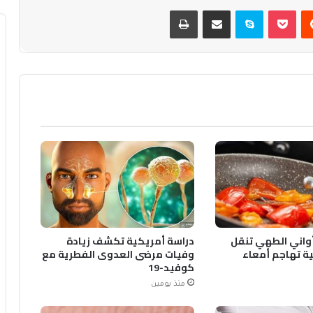
يست
بوكيت
سكايب
مشاركة عبر البريد
طباعة
أواني الطهي تنقل
دراسة أمريكية تكشف زيادة
ة تهاجم أمعاء
وفيات مرضى العدوى الفطرية مع
كوفيد-19
منذ يومين