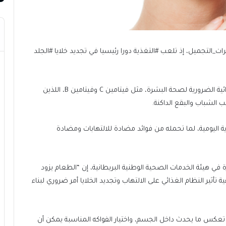
_التجميل، إذ تلعب #التغذية دورا رئيسيا في تجديد خلايا #الجلد
وتعد #الفواكه و #الخضروات مصادر رئيسية للعناصر الغذائية الضرورية لصحة البشرة، مثل فيتامين C وفيتامين B، اللذين
لشباب والبقع الداكنة.
اليومية، لما تحمله من فوائد مضادة للالتهابات ومضادة
شرة في هيئة الخدمات الصحية الوطنية البريطانية، إن “الطعام يزود
أثير النظام الغذائي على الالتهاب وتجديد الخلايا أمر ضروري لبناء
تعكس ما يحدث داخل الجسم، واختيار الفواكه المناسبة يمكن أن