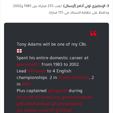
3- الإنجليزي توني آدامز (أرسنال):
لعب 255 مباراة بين 1983 و2002
وحافظ على نظافة الشباك في 115 مباراة.
Tony Adams will be one of my CBs.
Spent his entire domestic career at
@ArsenalFC
from 1983 to 2002.
Lead
#Arsenal
to 4 English
championships. 2 in
#Old1stDivision
, 2
in
#EPL
.
Plus captained
@England
during
#Euro96
.
#ThreeLions
@robertmdaws
@80s90sfootball
@fussballgeekz
pic.twitter.com/VTtjVX1laB