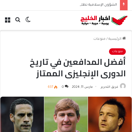
الشؤون الإسلامية تطلق حسابها الرسمي على تيك توك للمحتوى الديني
الوضع
بحث
الق
المظلم
عن
الرئيسية
/
منوعات
منوعات
أفضل المدافعين في تاريخ
الدوري الإنجليزي الممتاز
فريق التحرير
مارس 11, 2024
0
637