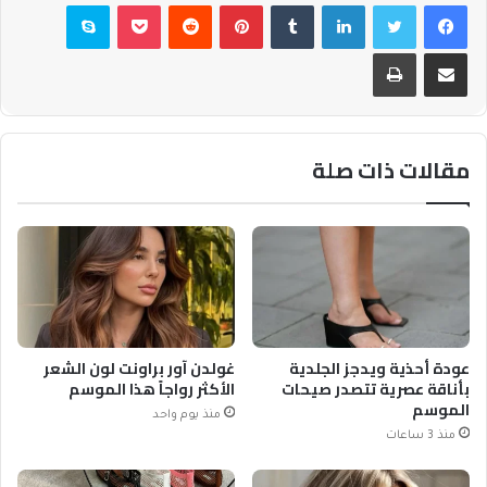
فيسبوك
تويتر
لينكدإن
بينتيريست
بوكيت
سكايب
مشاركة عبر البريد
طباعة
مقالات ذات صلة
عودة أحذية ويدجز الجلدية
غولدن آور براونت لون الشعر
بأناقة عصرية تتصدر صيحات
الأكثر رواجاً هذا الموسم
الموسم
منذ يوم واحد
منذ 3 ساعات