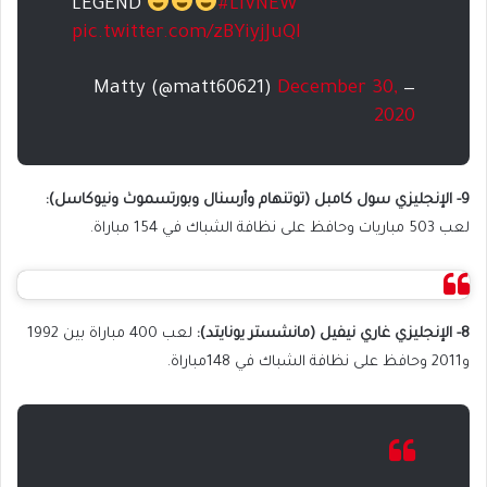
LEGEND
#LIVNEW
pic.twitter.com/zBYiyjJuQl
December 30,
— Matty (@matt60621)
2020
9- الإنجليزي سول كامبل (توتنهام وأرسنال وبورتسموث ونيوكاسل):
لعب 503 مباريات وحافظ على نظافة الشباك في 154 مباراة.
8- الإنجليزي غاري نيفيل (مانشستر يونايتد):
لعب 400 مباراة بين 1992
و2011 وحافظ على نظافة الشباك في 148مباراة.