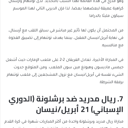
وهو مدرج في هذه القائمة لهذا السبب بالتحديد. لدى توتنهام وأرسنال
كراهية عميقة لبعضهما بعضا، لذا فإن الديربي الثاني لهذا الموسم
سيكون مليئا بالدراما.
من المحتمل أن يكون لها تأثير غير مباشر في سباق اللقب مع أرسنال،
في نهاية أبريل/نيسان المقبل، بينما يهدف توتنهام إلى تضييق الفجوة
مع منافسيه.
في المباراة الأخيرة، تعادل الفريقان 2-2 على ملعب الإمارات حيث أشعل
جيمس ماديسون وهيونغ مين سون الملعب. ومن المتوقع حدوث
الشيء نفسه في أبريل/نيسان مع نزول المشجعين إلى ملعب توتنهام
برفقة الشرطة.
7. ريال مدريد ضد برشلونة (الدوري
الإسباني) 21 أبريل/نيسان
مباراة ريال مدريد وبرشلونة واحدة من أكثر المباريات شهرة في كرة القدم