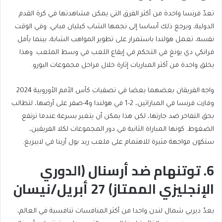
تعدّ فرنسا واحدة من أكثر الفرق التي يمكن مشاهدتها في كرة القدم
الدولية، ويرجع ذلك أساسا إلى نجمها الشاب كيليان مبابي. وفي الوقت
نفسه، تعمل هولندا باستمرار على تطوير المواهب الشابة، بينما يأمل
فرانكي دي يونغ في التحكم في إيقاع اللعب في وسط الملعب. وهذا
يخلق واحدة من أكثر المباريات إثارة خلال مراحل مجموعات اليورو.
واجه الفريقان بعضهما بعضا في تصفيات كأس الأمم الأوروبية 2024
وفازت فرنسا في المباراتين، 2-1 في هولندا و4-صفر على أرضها، لتطالب
بحق التفاخر ضد جارتها، لكن هذا يمكن أن يتغير بسرعة عندما ترتفع
الضغوط. كونها المباراة الثانية في دور المجموعات لكلا الفريقين،
ستكون مواجهة مثيرة للاهتمام على ملعب ريد بول أرينا في لايبزيغ.
6. توتنهام ضد أرسنال (الدوري
الإنجليزي الممتاز) 27 أبريل/نيسان
يعدّ ديربي شمال لندن واحدا من أكثر المنافسات تنافسية في العالم،