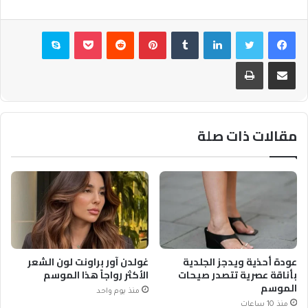
فيسبوك
تويتر
لينكدإن
بينتيريست
بوكيت
سكايب
مشاركة عبر البريد
طباعة
مقالات ذات صلة
عودة أحذية ويدجز الجلدية
غولدن آور براونت لون الشعر
بأناقة عصرية تتصدر صيحات
الأكثر رواجاً هذا الموسم
الموسم
منذ يوم واحد
منذ 10 ساعات