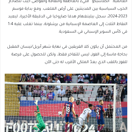
العالمية. “الكلاسيكو” مليء بالعاطفة والثقافة والفوضى حيث تتصادم
الحرب السياسية بين المدينتين على أرض الملعب. ومع بداية موسم
2023-2024، سجل بيلينغهام هدفا صاروخيا في الدقيقة الأخيرة، ليعيد
النقاط الثلاث إلى العاصمة الإسبانية من برشلونة، بينما تغلب عليه 4-1
في كأس السوبر الإسباني في السعودية.
من المحتمل أن يكون كلا الفريقين في نهاية شهر أبريل/نيسان المقبل
بحاجة ماسة إلى الفوز، ليس للتفاخر فقط، ولكن للحصول على فرصة
للفوز باللقب الذي يعدّ الملكي الأقرب له حتى الآن.