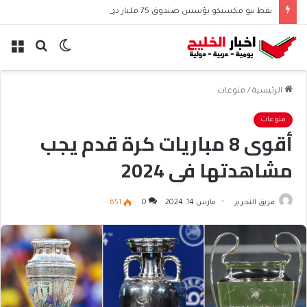
نفط نيو مكسيكو يؤسس صندوق 75 مليار دولار ويشعل جدل الإنفاق
الوضع
بحث
الق
المظلم
عن
الرئيسية
/
منوعات
منوعات
أقوى 8 مباريات كرة قدم يجب
مشاهدتها في 2024
فريق التحرير
مارس 14, 2024
0
651