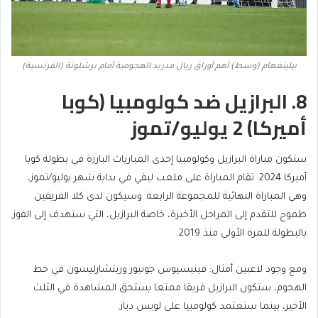
بيلينغهام (وسط) أهم أوراق ريال مدريد الهجومية أمام برشلونة (الفرنسية)
8. البرازيل ضد كولومبيا (كوبا
أميركا) 2 يوليو/تموز
ستكون مباراة البرازيل وكولومبيا إحدى المباريات البارزة في بطولة كوبا
أميركا 2024. تقام المباراة على ملعب ليفي في بداية شهر يوليو/تموز،
وهي المباراة النهائية للمجموعة الرابعة. وسيكون لدى كلا الفريقين
طموح للتقدم إلى المراحل الأخيرة، خاصة البرازيل، التي ستهدف إلى الفوز
بالبطولة للمرة الأولى منذ 2019.
ومع وجود لاعبين أمثال: فينيسيوس جونيور وريتشارليسون في خط
الهجوم، ستكون البرازيل فريقا ممتعا يستحق المشاهدة في الثلث
الأخير، بينما ستعتمد كولومبيا على لويس دياز.