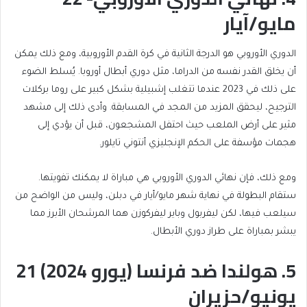
مايو/آيار
الدوري الأوروبي هو الدرجة الثانية في كرة القدم الأوروبية، ومع ذلك يمكن
أن يخلق القدر نفسه من الدراما، مثل دوري أبطال أوروبا. يُسلط الضوء
على ذلك في 2023 عندما تتغلب إشبيلية بشكل كبير على روما بركلات
الترجيح، ليحقق المزيد من المجد في المسابقة. وأدى ذلك إلى مشهد
مثير على أرض الملعب حيث احتفل المشجعون، قبل أن يؤدي إلى
هجمات مؤسفة على الحكم الإنجليزي أنتوني تايلور.
ومع ذلك، فإن نهائي الدوري الأوروبي هي مباراة لا يمكنك تفويتها.
ستقام البطولة في نهاية شهر مايو/أيار في دبلن، وليس من الواضح من
سيلعب فيها، لكن ليفربول وباير ليفركوزن هما المرشحان الأبرز مما
يبشر بمباراة على طراز دوري الأبطال.
5. هولندا ضد فرنسا (يورو 2024) 21
يونيو/حزيران