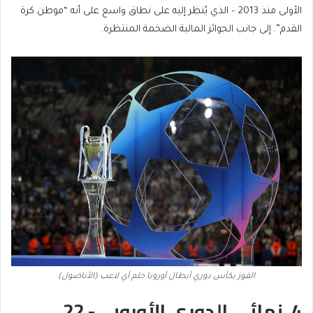
الأولى منذ 2013 – الذي يُنظر إليه على نطاق واسع على أنه “موطن كرة
القدم”. إلى جانب الجوائز المالية الضخمة المنتظرة.
الفوز بكأس دوري أبطال أوروبا حلم أي لاعب (الأناضول)
4. نهائي الدوري الأوروبي- 22