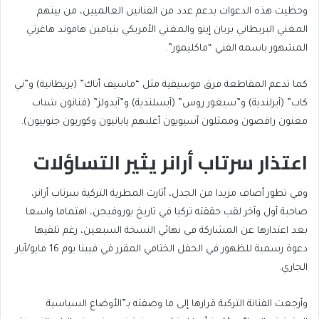
وحظيت هذه الدعوات بدعم عدد من الفنانين العالميين، من بينهم
المغني البريطاني بريان إينو والمغني الأمريكي بنيامين هاموند هاغرتي
المشهور باسمه الفني “ماكليمور”.
كما تدعم المقاطعة فرق موسيقية مثل “ماسيف أتاك” (بريطانية) و”ني
كاب” (أيرلندية) و”سيغور روس” (أيسلندية) و”آيدولز” (فنانون شباب
مغنون راقصون وممثلون آسيويون أغلبهم يابانيون وكوريون جنوبيون).
اعتذار سرتاب أرانر يثير التساؤلات
وفي تطور أضاف مزيدا من الجدل، أثارت المطربة التركية سرتاب أرانر،
صاحبة أول وآخر لقب حققته تركيا في تاريخ يوروفيجن، اهتماما واسعا
بعد اعتذارها عن المشاركة في نهائي النسخة السبعين، رغم تلقيها
دعوة رسمية للظهور في الحفل الختامي المقرر في فيينا يوم 16 مايو/أيار
الجاري.
وأرجعت الفنانة التركية قرارها إلى ما وصفته بـ”الأوضاع السياسية