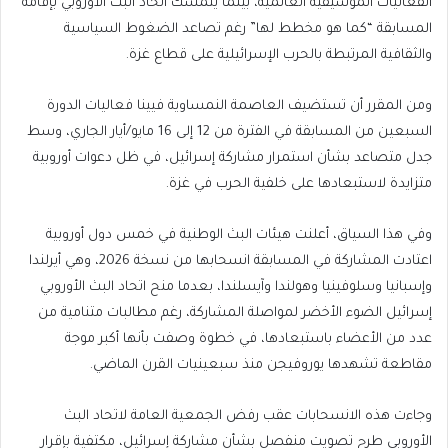
مكة)
الفعاليات الموسيقية العالمية، بينما يتمسك اتحاد البث الأوروبي بإقامة
المسابقة “كما هو مخطط لها” رغم تصاعد الضغوط السياسية
والثقافية المرتبطة بالحرب الإسرائيلية على قطاع غزة.
ومن المقرر أن تستضيف العاصمة النمساوية فيينا فعاليات الدورة
السبعين من المسابقة في الفترة من 12 إلى 16 مايو/أيار الجاري، وسط
جدل متصاعد بشأن استمرار مشاركة إسرائيل، في ظل دعوات أوروبية
متزايدة لاستبعادها على خلفية الحرب في غزة.
وفي هذا السياق، أعلنت هيئات البث الوطنية في خمس دول أوروبية
اعتادت المشاركة في المسابقة انسحابها من نسخة 2026، وهي أيرلندا
وإسبانيا وسلوفينيا وهولندا وآيسلندا، بعدما منح اتحاد البث الأوروبي
إسرائيل الضوء الأخضر لمواصلة المشاركة، رغم مطالبات متنامية من
عدد من الأعضاء باستبعادها، في خطوة وصفت بأنها أكبر موجة
مقاطعة تشهدها يوروفيجن منذ سبعينيات القرن الماضي.
وجاءت هذه الانسحابات عقب رفض الجمعية العامة لاتحاد البث
الأوروبي طرح تصويت منفصل بشأن مشاركة إسرائيل، مكتفية بإقرار