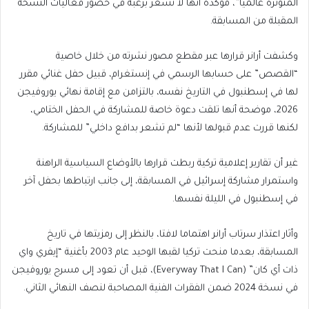
المتوترة عالميا”، مؤكدة أنها لا تشعر برغبة في حضور فعاليات النسخة
المقبلة من المسابقة.
وكشفت أرانر قرارها عبر مقطع مصور نشرته من خلال خاصية
“القصص” على حسابها الرسمي في إنستغرام، قبيل حفل غنائي مقرر
لها في إسطنبول في التاريخ نفسه، بالتزامن مع إقامة نهائي يوروفيجن
2026، موضحة أنها تلقت دعوة خاصة للمشاركة في الحفل الختامي،
لكنها قررت عدم قبولها لأنها “لم تشعر بدافع داخلي” للمشاركة.
غير أن تقارير إعلامية تركية ربطت قرارها بالأوضاع السياسية الراهنة
واستمرار مشاركة إسرائيل في المسابقة، إلى جانب ارتباطها بحفل آخر
في إسطنبول في الليلة نفسها.
وأثار اعتذار سرتاب أرانر اهتماما لافتا، بالنظر إلى رمزيتها في تاريخ
المسابقة، بعدما منحت تركيا لقبها الوحيد عام 2003 بأغنية “إيفري واي
ذات أي كان” (Everyway That I Can)، قبل أن تعود إلى مسرح يوروفيجن
في نسخة 2024 ضمن الفقرات الفنية المصاحبة لنصف النهائي الثاني.