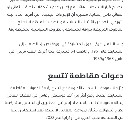
وأكدت الهيئة الإسبانية لاحقا تمسكها بموقفها عقب التصويت الأخير،
ليصبح قرار الانسحاب نهائيا، مع إعلان عدم بث حفلات نصف النهائي أو
النهائي داخل إسبانيا، معتبرة أن الإجراءات الجديدة التي أقرها اتحاد البث
الأوروبي للحد من التأثيرات السياسية والتصويت المنظم لا تعالج
المخاوف المرتبطة بنزاهة المسابقة والظروف السياسية المحيطة بها.
وإسبانيا من أعرق الدول المشاركة في يوروفيجن، إذ انضمت إلى
المسابقة عام 1961، وخاضت 64 مشاركة، كما أحرزت اللقب مرتين، في
عامي 1968 و1969.
دعوات مقاطعة تتسع
وتزامنت موجة الانسحاب الأوروبية مع اتساع رقعة الدعوات لمقاطعة
المسابقة، بعدما وقع أكثر من ألف موسيقي وعامل في القطاع الثقافي
رسالة مفتوحة تطالب باستبعاد إسرائيل، معتبرين أن استمرار مشاركتها
يطرح تساؤلات بشأن ازدواجية المعايير، لا سيما بعد استبعاد روسيا
من المسابقة عقب الحرب في أوكرانيا عام 2022.