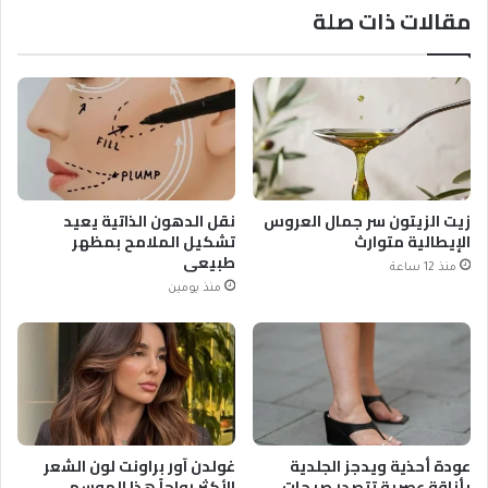
مقالات ذات صلة
زيت الزيتون سر جمال العروس
نقل الدهون الذاتية يعيد
الإيطالية متوارث
تشكيل الملامح بمظهر
طبيعي
منذ 12 ساعة
منذ يومين
عودة أحذية ويدجز الجلدية
غولدن آور براونت لون الشعر
بأناقة عصرية تتصدر صيحات
الأكثر رواجاً هذا الموسم