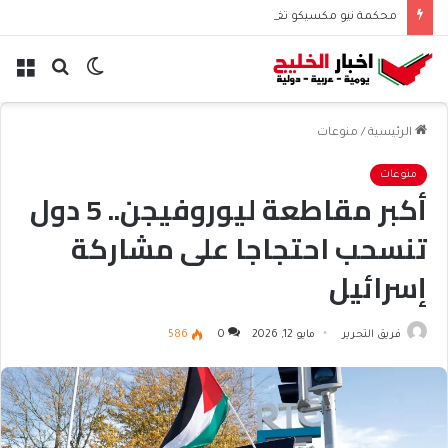
محكمة نيو مكسيكو تغرم ميتا نصف مليار دولار بسبب الأطفال
الوضع
بحث
الق
المظلم
عن
الرئيسية
/
منوعات
منوعات
أكبر مقاطعة ليوروفيجن.. 5 دول
تنسحب احتجاجا على مشاركة
إسرائيل
فريق التحرير
مايو 12, 2026
0
586