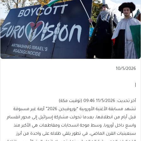
Published
10/5/2026
On
10/5/2026
|
آخر
آخر تحديث: 11/5/2026 09:46 (توقيت مكة)
تحديث:
تشهد مسابقة الأغنية الأوروبية “يوروفيجن 2026” أزمة غير مسبوقة
11/5/2026
قبل أيام من انطلاقها، بعدما تحولت مشاركة إسرائيل إلى محور انقسام
09:46
واسع داخل أوروبا، وسط موجة انسحابات ومقاطعات هي الأكبر منذ
(توقيت
سبعينيات القرن الماضي، في تطور يلقي ظلاله على واحدة من أبرز