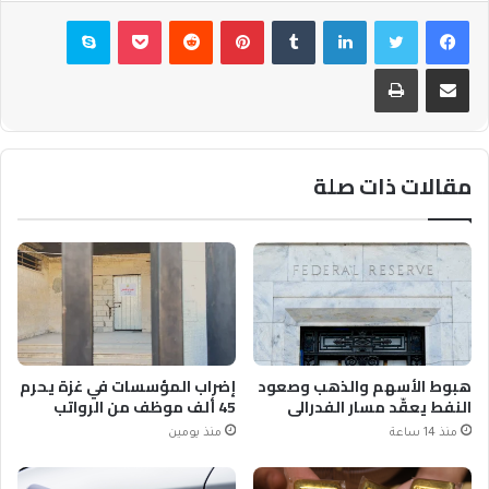
فيسبوك
تويتر
لينكدإن
بينتيريست
بوكيت
سكايب
مشاركة عبر البريد
طباعة
مقالات ذات صلة
هبوط الأسهم والذهب وصعود
إضراب المؤسسات في غزة يحرم
النفط يعقّد مسار الفدرالي
45 ألف موظف من الرواتب
منذ 14 ساعة
منذ يومين