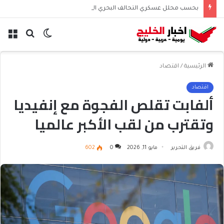
بحسب محلل عسكري التحالف البحري السعودي يعزز أمن الملاحة الإقليمية والدولية
الوضع
بحث
الق
المظلم
عن
الرئيسية
/
اقتصاد
اقتصاد
ألفابت تقلص الفجوة مع إنفيديا
وتقترب من لقب الأكبر عالميا
فريق التحرير
مايو 11, 2026
0
602