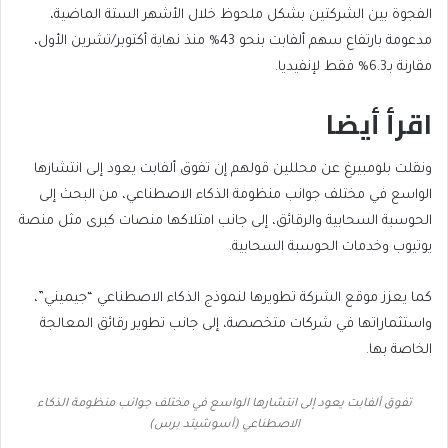
الفجوة بين الشركتين بشكل ملحوظ خلال الأشهر الستة الماضية،
مدعومة بارتفاع سهم ألفابت بنحو 43% منذ نهاية أكتوبر/تشرين الأول،
مقارنة بـ6.3% فقط لإنفيديا.
اقرأ أيضا
end
list
ونقلت بلومبيرغ عن محللين قولهم إن تفوق ألفابت يعود إلى انتشارها
of
of
الواسع في مختلف جوانب منظومة الذكاء الاصطناعي، من البحث إلى
list
4
الحوسبة السحابية والرقائق، إلى جانب امتلاكها منصات كبرى مثل منصة
items
يوتيوب وخدمات الحوسبة السحابية.
كما يعزز موقع الشركة تطويرها لنموذج الذكاء الاصطناعي “جيميني”،
واستثماراتها في شركات متخصصة، إلى جانب تطوير رقائق المعالجة
الخاصة بها.
تفوق ألفابت يعود إلى انتشارها الواسع في مختلف جوانب منظومة الذكاء
الاصطناعي (أسوشيتد برس)