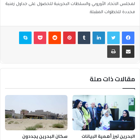
لمجلس الاتحاد الأوروبي والسلطات البحرينية للحصول على جداول زمنية
محددة للخطوات المقبلة.
فيسبوك
تويتر
لينكدإن
بينتيريست
بوكيت
سكايب
مشاركة عبر البريد
طباعة
مقالات ذات صلة
البحرين تبرز أهمية البيانات
سكان البحرين يجددون