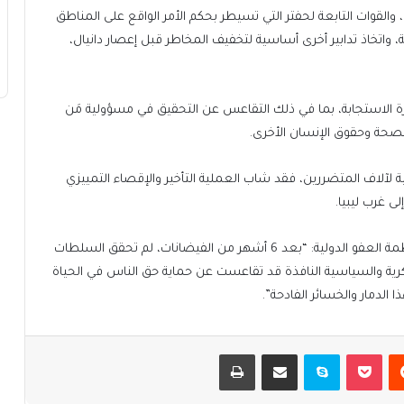
القوات التابعة لحفتر التي تسيطر بحكم الأمر الواقع على المناطق
واتخاذ تدابير أخرى أساسية لتخفيف المخاطر قبل إعصار دانيال،
رة الاستجابة، بما في ذلك التقاعس عن التحقيق في مسؤولية مَن
صحة وحقوق الإنسان الأخرى.
 لآلاف المتضررين، فقد شاب العملية التأخير والإقصاء التمييزي
ى غرب ليبيا.
وقال بسام القنطار، الباحث المعني بالشأن الليبي في منظمة العفو الدولية: “بعد 6 أشهر من الفيضانات، لم تحقق السلطات
رية والسياسية النافذة قد تقاعست عن حماية حق الناس في الحياة
الدمار والخسائر الفادحة”.
يست
بوكيت
سكايب
مشاركة عبر البريد
طباعة