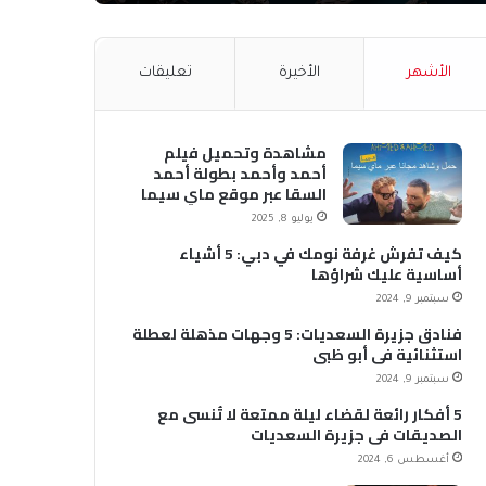
الأشهر
الأخيرة
تعليقات
مشاهدة وتحميل فيلم
أحمد وأحمد بطولة أحمد
السقا عبر موقع ماي سيما
MyCima (وي سيما WeCima)
يوليو 8, 2025
كيف تفرش غرفة نومك في دبي: 5 أشياء
أساسية عليك شراؤها
سبتمبر 9, 2024
فنادق جزيرة السعديات: 5 وجهات مذهلة لعطلة
استثنائية في أبو ظبي
سبتمبر 9, 2024
5 أفكار رائعة لقضاء ليلة ممتعة لا تُنسى مع
الصديقات في جزيرة السعديات
أغسطس 6, 2024