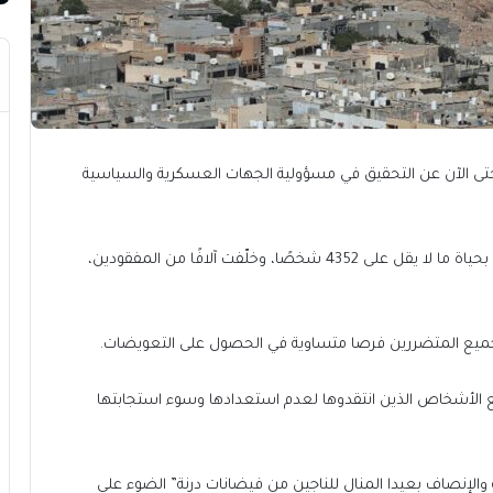
 حتى الآن عن التحقيق في مسؤولية الجهات العسكرية والسياسية
جاء ذلك بعد مرور 6 أشهر من وقوع الفيضانات التي أودت بحياة ما لا يقل على 4352 شخصًا، وخلّفت آلافًا من المفقودين،
جميع المتضررين فرصا متساوية في الحصول على التعويضات.
مع الأشخاص الذين انتقدوها لعدم استعدادها وسوء استجابتها
ة والإنصاف بعيدا المنال للناجين من فيضانات درنة” الضوء على