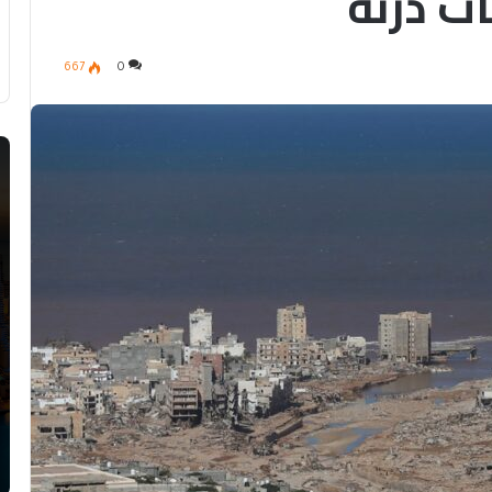
ات درنة
667
0