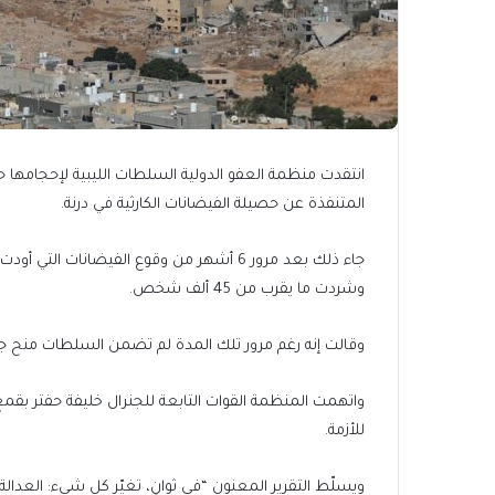
انتقدت منظمة العفو الدولية السلطات الليبية لإحجامها
المتنفذة عن حصيلة الفيضانات الكارثية في درنة.
وشردت ما يقرب من 45 ألف شخص.
وقالت إنه رغم مرور تلك المدة لم تضمن السلطات منح 
واتهمت المنظمة القوات التابعة للجنرال خليفة حفتر بق
للأزمة.
ويسلّط التقرير المعنون “في ثوانٍ، تغيّر كل شيء: العدال