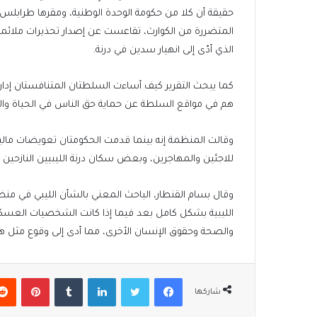
حقيقة أن كلا من حكومة الوحدة الوطنية، ومقرها طرابلس، و
المتضررة من الكوارث، تقاعست عن إصدار تحذيرات ملائمة، 
الذي أدّى إلى انهيار سدين في درنة.
كما يبحث التقرير كيف أساءت السلطتان المتنافستان إدا
هم في مواقع السلطة عن حماية حق الناس في الحياة وال
وقالت المنظمة إنه بينما قدمت الحكومتان تعويضات مالية
للاجئين والمهاجرين، وبعض سكان درنة الليبيين النازحين إل
الليبية بشكل كامل بعد فيما إذا كانت الشخصيات العسك
والصحة وحقوق الإنسان الأخرى، مما أدى إلى وقوع مثل هذا 
فيسبوك
تويتر
لينكدإن
بينتير
شاركها