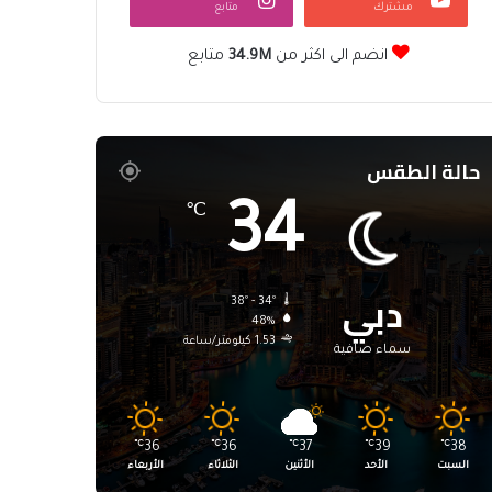
مشترك
متابع
انضم الى اكثر من
34.9M
متابع
حالة الطقس
34
℃
دبي
38º - 34º
48%
1.53 كيلومتر/ساعة
سماء صافية
℃
36
℃
36
℃
37
℃
39
℃
38
السبت
الأحد
الأثنين
الثلاثاء
الأربعاء