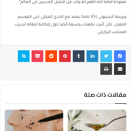
مفتوحة أمامه لأنه أظهر أنه واحد من أفضل المدربين في العالم”.
ويرتبط أنشيلوتي (65 عاما) بعقد مع النادي الملكي حتى الموسم
المقبل، لكن أثيرت تكهنات واسعة أيضا حول إمكانية انتقاله لتدريب
المنتخب البرازيلي.
فيسبوك
تويتر
لينكدإن
بينتيريست
بوكيت
سكايب
مشاركة عبر البريد
طباعة
مقالات ذات صلة