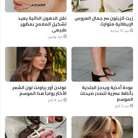
زيت الزيتون سر جمال العروس
نقل الدهون الذاتية يعيد
الإيطالية متوارث
تشكيل الملامح بمظهر
طبيعي
منذ 17 ساعة
منذ يومين
عودة أحذية ويدجز الجلدية
غولدن آور براونت لون الشعر
بأناقة عصرية تتصدر صيحات
الأكثر رواجاً هذا الموسم
الموسم
منذ 4 أيام
منذ 3 أيام