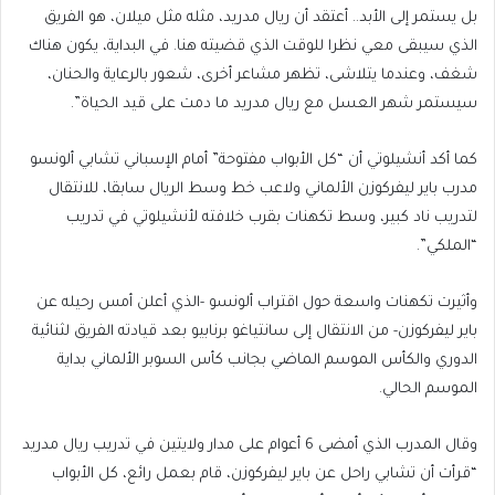
بل يستمر إلى الأبد.. أعتقد أن ريال مدريد، مثله مثل ميلان، هو الفريق
الذي سيبقى معي نظرا للوقت الذي قضيته هنا. في البداية، يكون هناك
شغف، وعندما يتلاشى، تظهر مشاعر أخرى، شعور بالرعاية والحنان،
سيستمر شهر العسل مع ريال مدريد ما دمت على قيد الحياة”.
كما أكد أنشيلوتي أن “كل الأبواب مفتوحة” أمام الإسباني تشابي ألونسو
مدرب باير ليفركوزن الألماني ولاعب خط وسط الريال سابقا، للانتقال
لتدريب ناد كبير، وسط تكهنات بقرب خلافته لأنشيلوتي في تدريب
“الملكي”.
وأثيرت تكهنات واسعة حول اقتراب ألونسو -الذي أعلن أمس رحيله عن
باير ليفركوزن- من الانتقال إلى سانتياغو برنابيو بعد قيادته الفريق لثنائية
الدوري والكأس الموسم الماضي بجانب كأس السوبر الألماني بداية
الموسم الحالي.
وقال المدرب الذي أمضى 6 أعوام على مدار ولايتين في تدريب ريال مدريد
“قرأت أن تشابي راحل عن باير ليفركوزن، قام بعمل رائع، كل الأبواب