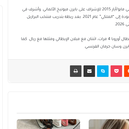
وتولى أنشيلوتي تدريب ريال العام الماضي، وكان قد غادر في مايو/أيار 2015 للإشراف على بايرن ميونيخ الألماني. وأشرف في
وقت لاحق على نابولي الإيطالي وإيفرتون الانجليزي قبل العودة إلى “الملكي” عام 2021. بعد ربطه بتدريب منتخب البرازيل
2.
ويُعدّ من أبرز المدرّبين في تاريخ اللعبة. وأحرز لقب دوري أبطال أوروبا 4 مرات، اثنتان مع ميلان الإيطالي ومثلها مع ريال. كما
ايرن وسان جرمان الفرنسي.
يست
بوكيت
سكايب
مشاركة عبر البريد
طباعة