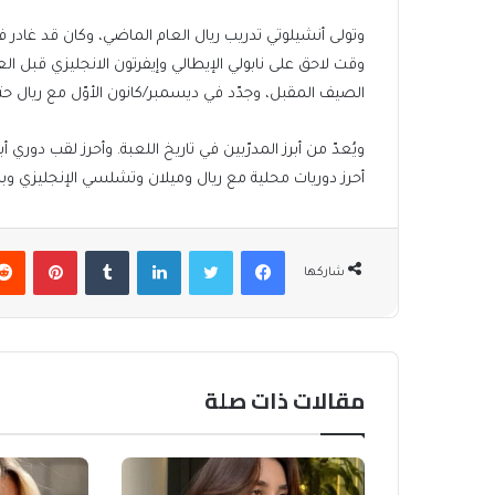
الصيف المقبل، وجدّد في ديسمبر/كانون الأوّل مع ريال حتى 026
أحرز دوريات محلية مع ريال وميلان وتشلسي الإنجليزي وب
فيسبوك
تويتر
لينكدإن
بينتير
شاركها
مقالات ذات صلة