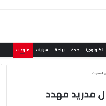
احثان هاتفياً حول التعاون والتطورات الإقليمية والدولية
تكنولوجيا
صحة
رياضة
سيارات
منوعات
ات
ل مدريد مهدد