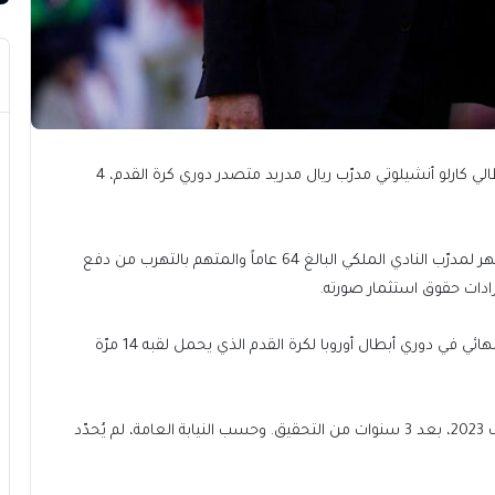
طالبت النيابة العامة الإسبانية -اليوم الأربعاء- بسجن الإيطالي كارلو أنشيلوتي مدرّب ريال مدريد متصدر دوري كرة القدم، 4
وأشارت في بيان إلى أنها تطالب بالسجن 4 سنوات و9 أشهر لمدرّب النادي الملكي البالغ 64 عاماً والمتهم بالتهرب من دفع
ويأتي هذا الإعلان قبل ساعات من خوض ريال إياب ثمن النهائي في دوري أبطال أوروبا لكرة القدم الذي يحمل لقبه 14 مرّة
وكانت محكمة جزاء مدريد أحالت أنشيلوتي إلى الحكم صيف 2023، بعد 3 سنوات من التحقيق. وحسب النيابة العامة، لم يُحدّد