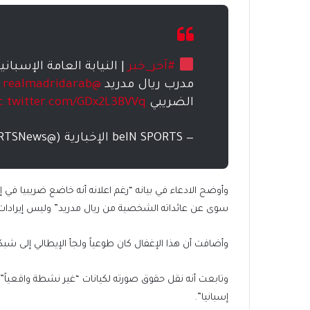
#آخر_خبر
| النيابة العامة الإسباني
مدرب ريال مدريد
@realmadridarab
الضريبي
c.twitter.com/GDx2L3BVVq
— beIN SPORTS الإخبارية (@beINSPORTSNews)
وأوضح الادعاء في بيانه “رغم اعلانه أنه خاضع ضريبيا في 
سوى عن عائداته الشخصية من ريال مدريد” وليس إيرادات
وأضافت أن هذا الإغفال كان طوعياً ولجأ الإيطالي إلى شب
وتابعت أنه نقل حقوق صورته لكيانات “غير نشطة واقعياً” م
إسبانيا”.