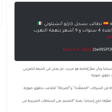
ة
تطالب بسجل كارلو أنشيلوتي
لمدة 4 سنوات و 9 أشهر بتهمة التهرب
pi
March 6, 2024
إسبانيا وبأن مقرّ إقامته هو مدريد، لم يعلن في كشفه الضريبي
 حقوق صورته.
كة من الشركات “المعقّدة” و”المربكة” للتلاعب بحقوق صورته.
قرّها خارج إسبانيا، بغية “التعتيم على السلطات الضريبية في