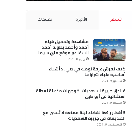
الأشهر
الأخيرة
تعليقات
مشاهدة وتحميل فيلم
أحمد وأحمد بطولة أحمد
السقا عبر موقع ماي سيما
MyCima (وي سيما WeCima)
يوليو 8, 2025
كيف تفرش غرفة نومك في دبي: 5 أشياء
أساسية عليك شراؤها
سبتمبر 9, 2024
فنادق جزيرة السعديات: 5 وجهات مذهلة لعطلة
استثنائية في أبو ظبي
سبتمبر 9, 2024
5 أفكار رائعة لقضاء ليلة ممتعة لا تُنسى مع
الصديقات في جزيرة السعديات
أغسطس 6, 2024