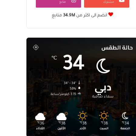
مشترك
متابع
انضم الى اكثر من
34.9M
متابع
حالة الطقس
34
℃
دبي
34º - 34º
58%
3.15 كيلومتر/ساعة
سماء صافية
℃
36
℃
38
℃
38
℃
38
℃
34
الجمعة
السبت
الأحد
الأثنين
الثلاثاء