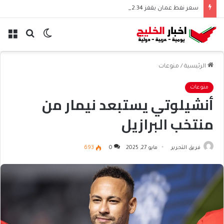
سعر نفط عمان يقفز 2.34 دولار وسط ترقب الأسواق
الوضع
بحث
الق
المظلم
عن
الرئيسية
/
منوعات
منوعات
أنشيلوتي يستبعد نيمار من
منتخب البرازيل
فريق التحرير
مايو 27, 2025
0
693