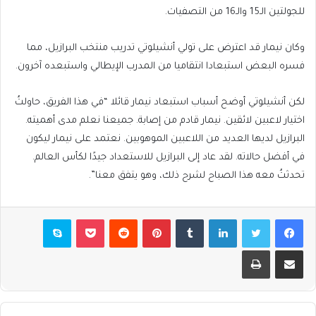
للجولتين الـ15 والـ16 من التصفيات.
وكان نيمار قد اعترض على تولي أنشيلوتي تدريب منتخب البرازيل، مما
فسره البعض استبعادا انتقاميا من المدرب الإيطالي واستبعده آخرون.
لكن أنشيلوتي أوضح أسباب استبعاد نيمار قائلا “في هذا الفريق، حاولتُ
اختيار لاعبين لائقين. نيمار قادم من إصابة. جميعنا نعلم مدى أهميته.
البرازيل لديها العديد من اللاعبين الموهوبين. نعتمد على نيمار ليكون
في أفضل حالاته. لقد عاد إلى البرازيل للاستعداد جيدًا لكأس العالم.
تحدثتُ معه هذا الصباح لشرح ذلك، وهو يتفق معنا”.
فيسبوك
تويتر
لينكدإن
بينتيريست
بوكيت
سكايب
مشاركة عبر البريد
طباعة