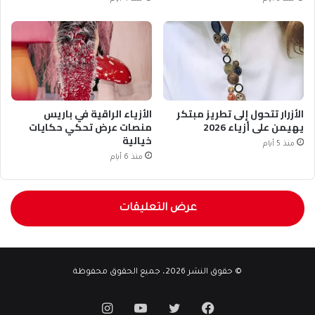
الأزرار تتحول إلى تطريز مبتكر
الأزياء الراقية في باريس
يهيمن على أزياء 2026
منصات عرض تحكي حكايات
خيالية
منذ 5 أيام
منذ 6 أيام
عرض التعليقات
© حقوق النشر 2026، جميع الحقوق محفوظة
فيسبوك
تويتر
يوتيوب
انستقرام