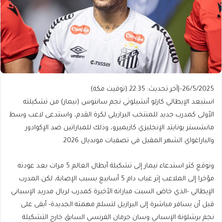
26/5/2025
–
|
آخر تحديث:
22:35 (توقيت مكة)
استبعد الإيطالي كارلو أنشيلوتي نجم سانتوس (نيمار) من تشكيلته
الأولى كمدرب جديد للمنتخب البرازيلي لكرة القدم، واستدعى لاعب وسط
مانشستر يونايتد الإنجليزي كازيميرو، وذلك للمباراتين ضد الإكوادور
والباراغواي الشهر المقبل في تصفيات مونديال 2026.
وتوقع كثر استدعاء نيمار إلى تشكيلة أبطال العالم 5 مرات بعد عودته
مؤخرا إلى الملاعب إثر غياب دام 5 أسابيع بسبب الإصابة، لكن المدرب
الإيطالي -الذي خاض السبت مباراته الأخيرة كمدرب لريال مدريد الإسباني
قبل أن يسافر مباشرة إلى البرازيل لتسلم مهمته الجديدة- أبقى على
نجم برشلونة الإسباني وسان جرمان الفرنسي السابق خارج التشكيلة