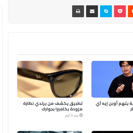
يست
بوكيت
سكايب
مشاركة عبر البريد
طباعة
ة يتهم أوبن إيه آي
تطبيق يكشف من يرتدي نظارة
ر
مزودة بكاميرا بجوارك
منذ 3 أيام