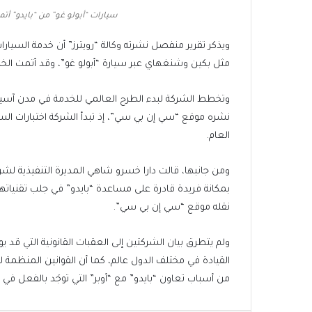
سيارات “أبولو غو” من “بايدو” أتمت أكثر من 11 مليون رحلة 
ويذكر تقرير منفصل نشرته وكالة “رويترز” أن خدمة السيارا
مثل بكين وشنغهاي عبر سيارة “أبولو غو”، وقد أتمت الخدمة أكثر من 11 مليون رحلة من
وتخطط الشركة لبدء الطرح العالمي للخدمة في مدن آسيا 
نشره موقع “سي إن بي سي”، إذ تبدأ الشركة اختبارات السيا
العام.
ومن جانبها، قالت دارا خسرو شاهي المديرة التنفيذية لشرك
بمكانة فريدة قادرة على مساعدة “بايدو” في جلب تقنياته
نقله موقع “سي إن بي سي”.
ولم يتطرق بيان الشركتين إلى العقبات القانونية التي قد يو
القيادة في مختلف الدول عالم، كما أن القوانين المنظمة 
من أسباب تعاون “بايدو” مع “أوبر” التي توجَد بالفعل في أكثر من 15 ألف مدينة ح