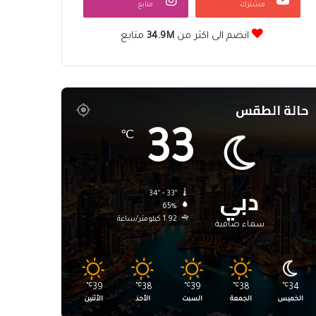
مشترك
متابع
انضم الى اكثر من
34.9M
متابع
حالة الطقس
33
℃
دبي
34º - 33º
65%
1.92 كيلومتر/ساعة
سماء صافية
℃
39
℃
38
℃
39
℃
38
℃
34
الخميس
الجمعة
السبت
الأحد
الأثنين