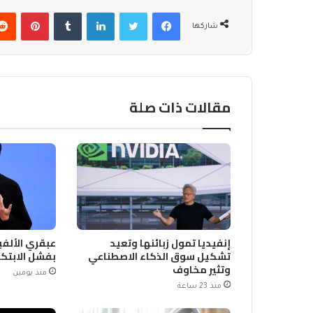
فيسبوك
تويتر
لينكدإن
بينتير
شاركها
مقالات ذات صلة
إنفيديا تمول زبائنها وتعيد
عبقري الألفي
تشكيل سوق الذكاء الاصطناعي
بفشل الابتكا
وتثير مخاوف
منذ يومين
منذ 23 ساعة