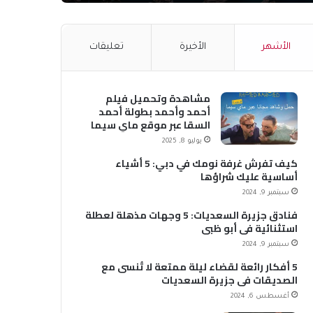
الأشهر
الأخيرة
تعليقات
مشاهدة وتحميل فيلم
أحمد وأحمد بطولة أحمد
السقا عبر موقع ماي سيما
MyCima (وي سيما WeCima)
يوليو 8, 2025
كيف تفرش غرفة نومك في دبي: 5 أشياء
أساسية عليك شراؤها
سبتمبر 9, 2024
فنادق جزيرة السعديات: 5 وجهات مذهلة لعطلة
استثنائية في أبو ظبي
سبتمبر 9, 2024
5 أفكار رائعة لقضاء ليلة ممتعة لا تُنسى مع
الصديقات في جزيرة السعديات
أغسطس 6, 2024