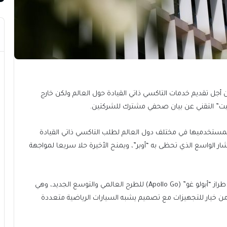
 أجل تقديم خدمات التاكسي ذاتي القيادة حول العالم ولكن خارج
جيت” التقني عن بيان صحفي مشترك للشركتين.
يد لمستخدميها في مختلف دول العالم لطلب التاكسي ذاتي القيادة
شار الواسع الذي تحظى به “أوبر”، ويمنح الأخيرة حلا سريعا لمواجهة
كما ذكر البيان أن “بايدو” اختارت سياراتها ذاتية القيادة من طراز “أبولو غو” (Apollo Go) للطرح العالمي والتوسع الجديد، وهي
 من خيار للتجهيزات مع تصميم يشبه السيارات الرياضية متعددة