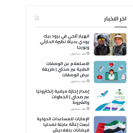
اخر الاخبار
انهيار ثلجي في برود بيك
يودي بحياة نظيرة الحارثي
وبورجا
منذ ساعتين
الاستعلام عن الوصفات
الطبية عبر صحتي | طريقة
عرض الوصفات
منذ ساعتين
إصدار إجازة مرضية إلكترونيًا
عبر صحتي | الخطوات
والشروط
منذ ساعتين
الإمارات للمساعدات الدولية
تبعث إغاثة عاجلة لضحايا
فيضانات بنغلاديش