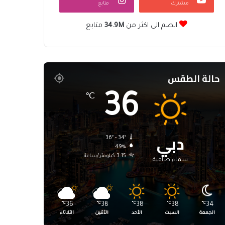
مشترك
متابع
انضم الى اكثر من
34.9M
متابع
حالة الطقس
36
℃
دبي
36º - 34º
49%
3.15 كيلومتر/ساعة
سماء صافية
℃
36
℃
38
℃
38
℃
38
℃
34
الجمعة
السبت
الأحد
الأثنين
الثلاثاء