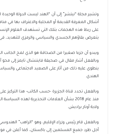
وتشير مجلة “نيتشر” إلى أن “الهند ليست الدولة الوحيدة ا
أشكال المعرفة القديمة أو المحلية والاعتراف بها في مناه
على ربط هذه الهجمات بتلك التي تستهدف العلوم الإنسان
يتعرض بقاؤهم الجسدي والسياسي والرمزي للتهديد، في
ويبدو أن جزءا صغيرا من الصحافة هو الذي لمح الجانب ال
وبالفعل أشار مقال في صحيفة فايننشال تايمز إلى محو آخ
ينطوي عليه ذلك من آثار على الصعيد الاجتماعي والسياس
الهندي.
وبالفعل تحدد قناة الجزيرة -حسب الكاتب- هذا التركيز عل
منذ عام 2018 بشأن العلامات التحذيرية لهذه الس
ولاية أوتار براديش.
أجل طرد جميع المسلمين إلى باكستان، كما أعلن في موا