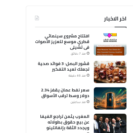
اخر الاخبار
افتتاح مشروع سينمائي
قطري موسع لتعزيز الأصوات
في تشيلي
منذ 7 دقائق
قشور البصل: 3 فوائد صحية
تجعلك تعيد التفكير
منذ 46 دقيقة
سعر نفط عمان يقفز 2.34
دولار وسط ترقب الأسواق
منذ ساعتين
المغرب يثمن تراجع الفيفا
عن بيع حقوق بطولاته
ويجدد الثقة بإنفانتينو