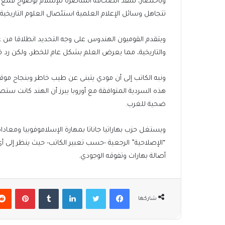
وباختصار، تنتقد الصحافة المناصرة للإسلام بوضوح قمع ال
تتجاهل وسائل الإعلام العلمية استئصال العلوم التاريخية 
ويتقدم القوميون الهندوس على وجه التحديد انطلاقا من غي
والتاريخية، مما يعرض العلم بشكل عام للخطر، ولكن رد 
ونبه الكاتب إلى أن مودي يتبنى عن طيب خاطر وبنجاح موقف
هذه السردية المتوافقة مع أوروبا يبرز أن الهند كانت ستص
ضحية للغرب.
ويستغل حزب بهاراتيا جاناتا بمهارة الإسلاموفوبيا ومعاداة
“الإصلاحية” الرجعية -حسب تعبير الكاتب- حيث ينظر إلى أي
أصالة بهارات وتفوقه الوجودي.
فيسبوك
تويتر
لينكدإن
بينتير
شاركها