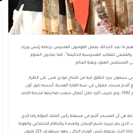
 ما بعد الحداثة، يعمل القوميون الهندوس بزعامة رئيس وزراء
 والقمعي للتقاليد الهندوسية الحكيمة”، كما يعادون العلوم
 المسلمين الهنود وبقية العالم.
يان 21 -مقالا للمؤرخ الفرنسي سيمون بيير- انطلق فيه من افتتاح مودي مبنى على الطراز
د في 22 يناير/كانون الثاني 2024، في موقع أقدم مسجد مغولي في شبه القارة الهندية، أسسه بابور، أول
سلاطين سلالة الفرغانيين، ودمره القوميون الهندوس عام 1992، وتم تخريب آثاره خلال أعمال شغب صاحبتها مذبحة لآلاف
دمة هي أن المسجد أقيم في مسقط رأس الملك المؤله راما الذي
تطرف، الذي يتم تبريره باسم الإيمان والعبادة والنظام الاجتماعي والهوية
الهندوسية، جزء من الأجندة القومية الدينية لحزب بهاراتيا جاناتا الذي يتزعمه رئيس الوزراء الحالي، وهو يستهدف 225 مليون