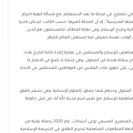
لتي تتصارع، في مرحلة ما بعد الاستعمار، مع مسألة كيفية احترام
جها المدرسية”، إلا أن المجلة كغيرها -حسب الكاتب- لم تكن قادرة
ية وتاريخ الإسلام، وفي نهاية المطاف فالمسلمون هم الذين
 الوقت نفسه يتعرض فيه مستقبل العالم للخطر.
مناهض للإسلام والمسلمين في عملية إعادة كتابة التاريخ هذه،
ر سلالة هندية من المغول، وهي إشارة لا تضع في الاعتبار ما
ي، على حقوق مئات الملايين من المواطنين المسلمين في الاتحاد
ى المغول وحدهم فيما يتعلق بالعلوم الإنسانية، وهي تشعر بالقلق
ياسة المناهضة للإسلام، مع تغيير اسم مدينة الله أباد من قبل حكومة
وبالفعل قام رئيس وزراء الإقليم، وهو “الراهب” الهندوسي العنصري المسمى يوغي أديتياناث، عام 2020 بحملة علنية من
جهة المظاهرات المناهضة لتجريم الطلاق في الشريعة الإسلامية