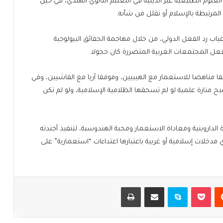
علوم الطبيعية غير الدينية في التعليم الثانوي الهندي، في حين
المرتبطة بالإسلام أو تقلل من شأنه.
اب رد الفعل الدولي، من خلال مهاجمة الحقائق البيولوجية
فعل المجتمعات الغربية المتضررة كان خجولا.
ا مناهضا للاستعمار مع الهيبيين، وموقفا آريا مع الفاشيين، وفي
بح منارة علمية لو لم تسحقها الظلامية الإسلامية، ولو لم تكن
 الداروينية ومعاداة الاستعمار ومحبة الهندوسية، لتنفيذ أجندته
 مدخلات إسلامية أو غربية باعتبارها اعتداءات “استعمارية” على
يست
بوكيت
سكايب
مشاركة عبر البريد
طباعة