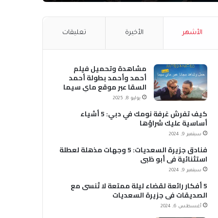
الأشهر
الأخيرة
تعليقات
مشاهدة وتحميل فيلم
أحمد وأحمد بطولة أحمد
السقا عبر موقع ماي سيما
MyCima (وي سيما WeCima)
يوليو 8, 2025
كيف تفرش غرفة نومك في دبي: 5 أشياء
أساسية عليك شراؤها
سبتمبر 9, 2024
فنادق جزيرة السعديات: 5 وجهات مذهلة لعطلة
استثنائية في أبو ظبي
سبتمبر 9, 2024
5 أفكار رائعة لقضاء ليلة ممتعة لا تُنسى مع
الصديقات في جزيرة السعديات
أغسطس 6, 2024