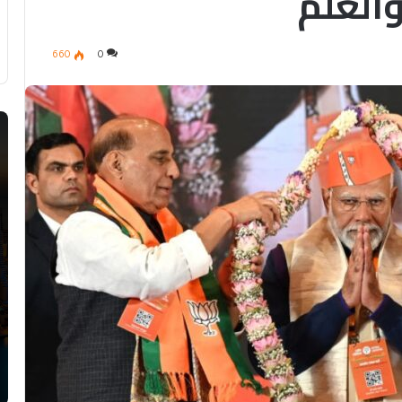
العلم
660
0