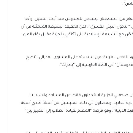
صاص”.
نتقام من الاستعمار الإسلامي للهندوس منذ آلاف السنين، وأحد
التحول الديني القسري”، لكن الحقيقة البسيطة المتمثلة في أن
قض مع الشريعة الإسلامية التي تكتفي بالجزية مقابل بقاء المرء
د الفعل الغربية، فإن سياسته على المستوى الفدرالي، تتضح
وستان” في اللغة الفارسية إلى “بهارات”.
إن صحفيي الجزيرة لا يتحدثون فقط عن المساجد والسلالات
سلامية، بل يصفون المراجعة الكاملة للتدريس في 14 ولاية اتحادية، ويفصلون في ذلك، مقتبسين من أستاذ هندي أسفه
 الدينية”، وهو فرصة “المعلم لقيادة الطلاب إلى التمييز بين”