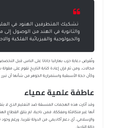
تشكيك المتطرفين الهنود في العل
والثانوية في الهند من الوصول إلى م
والجيولوجية والفيزيائية الفلكية وال
وتُفرض دعاية حزب بهاراتيا جاناتا على الناس قبل التخص
وكأن حجة الأسبقية واستمرارية الجوهر من شأنها أن تبرر ا
عاطفة علمية عمياء
وقد أثارت هذه الهجمات المنسقة ضد التعليم الذي لا يت
أنها غير متكافئة ومفككة، فمن ناحية، لم يتلق القطاع الهند
والإسلامي، أي دعم أكاديمي من الدولة تقريبا، ورغم وجود تحر
حالة التاريخ.