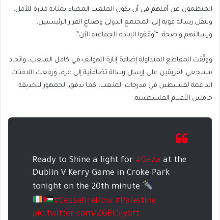
المنظمون عن أملهم في أن يكون الملعب المضاء بمثابة منارة للأمل،
وينقل رسالة قوية إلى المجتمع الدولي وصناع القرار الرئيسيين،
ورسالتهم واضحة: “أوقفوا الإبادة الجماعية الآن”.
ووثّقت المقاطع المتداولة إضاءة إنارة الهواتف في كامل الملعب، واتحاد
مشجعي الفريقين على إرسال رسالة تضامنية إلى غزة، ورفعت اللافتات
الداعمة لفلسطين في مدرجات الملعب، كما تدفق الجمهور للحديقة
حاملين الأعلام الفلسطينية.
Ready to Shine a light for
#Gaza
at the
Dublin V Kerry Game in Croke Park
tonight on the 20th minute
#CeasefireNow
#Palestine
pic.twitter.com/ZGBk5jybft