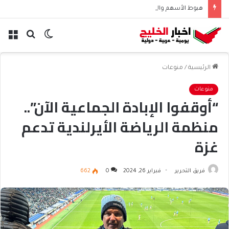
هبوط الأسهم والذهب وصعود النفط يعقّد مسار الفدرالي
الوضع
بحث
الق
المظلم
عن
الرئيسية
/
منوعات
منوعات
“أوقفوا الإبادة الجماعية الآن”..
منظمة الرياضة الأيرلندية تدعم
غزة
فريق التحرير
فبراير 26, 2024
0
662