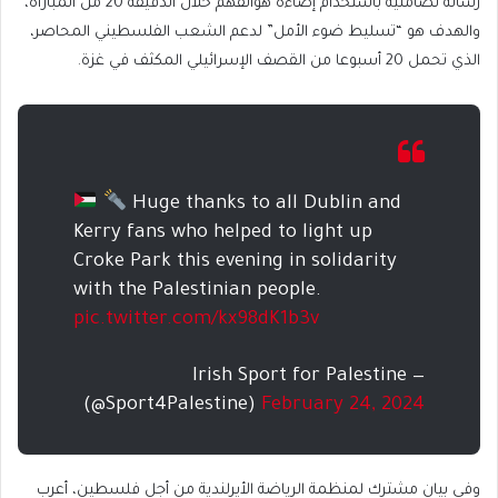
رسالة تضامنية باستخدام إضاءة هواتفهم خلال الدقيقة 20 من المباراة،
والهدف هو “تسليط ضوء الأمل” لدعم الشعب الفلسطيني المحاصر،
الذي تحمل 20 أسبوعا من القصف الإسرائيلي المكثف في غزة.
Huge thanks to all Dublin and
Kerry fans who helped to light up
Croke Park this evening in solidarity
with the Palestinian people.
pic.twitter.com/kx98dK1b3v
— Irish Sport for Palestine
(@Sport4Palestine)
February 24, 2024
وفي بيان مشترك لمنظمة الرياضة الأيرلندية من أجل فلسطين، أعرب