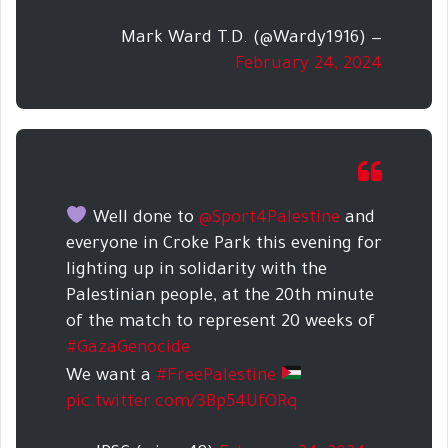
— Mark Ward T.D. (@Wardy1916)
February 24, 2024
Well done to
@Sport4Palestine
and
everyone in Croke Park this evening for
lighting up in solidarity with the
Palestinian people, at the 20th minute
of the match to represent 20 weeks of
#GazaGenocide
We want a
#FreePalestine
pic.twitter.com/3Bp54UfORq