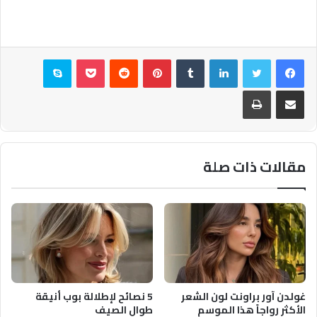
فيسبوك
تويتر
لينكدإن
بينتيريست
بوكيت
سكايب
مشاركة عبر البريد
طباعة
مقالات ذات صلة
غولدن آور براونت لون الشعر
5 نصائح لإطلالة بوب أنيقة
الأكثر رواجاً هذا الموسم
طوال الصيف