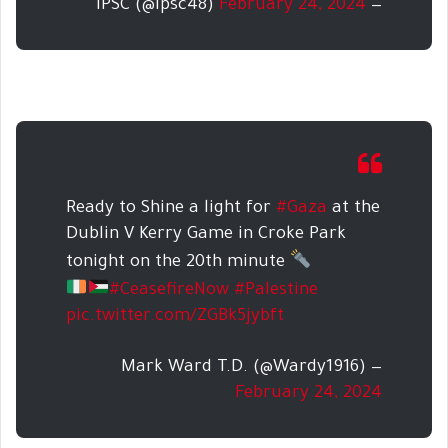
February 24, 2024
— IPSC (@ipsc48)
Ready to Shine a light for
#Gaza
at the
Dublin V Kerry Game in Croke Park
tonight on the 20th minute
#CeasefireNow
#Palestine
pic.twitter.com/ZGBk5jybft
— Mark Ward T.D. (@Wardy1916)
February 24, 2024