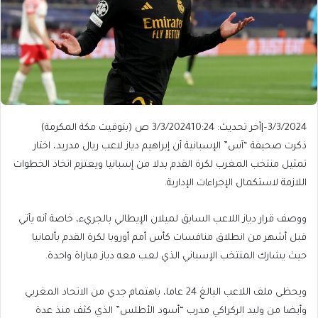
3/3/2024
–
|
آخر تحديث: 3/3/2024
10:24 ص (بتوقيت مكة المكرمة)
ذكرت صحيفة “آس” الإسبانية أن إبراهيم دياز لاعب ريال مدريد، اختار
تمثيل منتخب المغرب لكرة القدم بدلا من إسبانيا ويعتزم اتخاذ الخطوات
اللازمة لاستكمال الإجراءات الإدارية.
ووصف قرار دياز اللاعب السابق لميلان الإيطالي بالجريء، خاصة أنه يأتي
قبل أشهر من انطلاق منافسات كأس أمم أوروبا لكرة القدم بألمانيا
حيث يشارك المنتخب الإسباني الذي لعب معه دياز مباراة واحدة.
ويحظى ملف اللاعب البالغ 24 عاما، باهتمام جدي من الاتحاد المغربي
وأيضا من وليد الركراكي مدرب “أسود الأطلس” الذي كثف منذ عدة