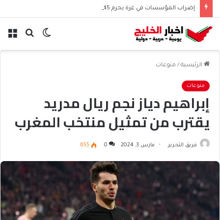
إضراب المؤسسات في غزة يحرم 45 ألف موظف من الرواتب
الوضع
بحث
الق
المظلم
عن
الرئيسية
/
منوعات
منوعات
إبراهيم دياز نجم ريال مدريد
يقترب من تمثيل منتخب المغرب
فريق التحرير
مارس 3, 2024
0
655