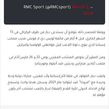
March 2,
— RMC Sport (@RMCsport)
2024
ووفقا للمصدر ذاته، يتوقع أن يستدعى دياز من طرف الركراكي في 13
الشهر الجاري، قبل 4 أيام من قائمة لويس دي لا فوينتي مدرب منتخب
إسبانيا الذي ينوي دعوة اللاعب قبل مواجهتي كولومبيا والبرازيل.
ومن المقرر أن يخوض المنتخب المغربي يومي 22 و 26 مارس/آذار في
ملعب أغادير، مباراتين وديتين ضد أنغولا وموريتانيا.
ولعب دياز، المولود في ملقا لأم إسبانية وأب مغربي، مباراة دولية ودية
وحيدة مع “لاروخا” ضد ليتوانيا عام 2021، وسجل هدفا واحدا. وتسمح
لوائح الاتحاد الدولي لكرة القدم (الفيفا) لدياز باللعب لمنتخب آخر يكون
مؤهلا له.