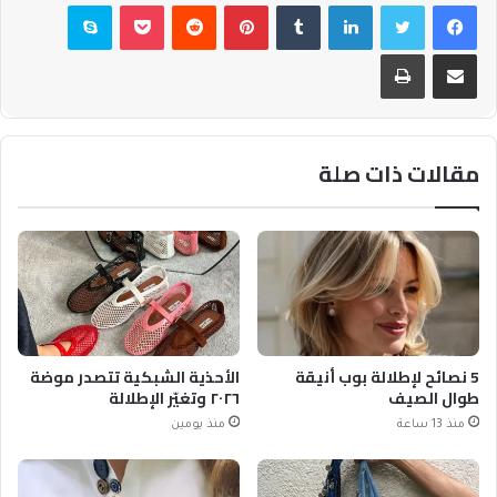
فيسبوك
تويتر
لينكدإن
بينتيريست
بوكيت
سكايب
مشاركة عبر البريد
طباعة
مقالات ذات صلة
5 نصائح لإطلالة بوب أنيقة
الأحذية الشبكية تتصدر موضة
طوال الصيف
٢٠٢٦ وتغيّر الإطلالة
منذ 13 ساعة
منذ يومين