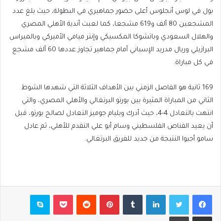
بول في لوس أنجلوس أعلى حضور جماهيري في البطولة، حيث بلغ عدد
المشجعين 80 ألف و619 مشجعا، كما لعبت أندية الأهلي المصري
والهلال السعودي وباتشوكا المكسيكي وإنتر ميامي الأميركي وبالميراس
البرازيلي وريال مدريد الإسباني أمام جماهير تجاوز عددها 60 ألف مشجع
في كل مباراة.
169 ثانية هو الفاصل الزمني بين الأهداف الثلاثة التي شهدها الشوط
الثاني من المباراة المثيرة بين بورتو البرتغالي والأهلي المصري، والتي
انتهت بالتعادل 4-4، حيث أدرك ويليام جوميز التعادل لصالح بورتو، قبل
أن يعيد القناص الفلسطيني وسام أبو علي التقدم للأهلي، ثم عادل
سامو أجيوا النتيجة من جديد للفريق البرتغالي.
فيسبوك
تويتر
لينكدإن
بينتيريست
بوكيت
سكايب
مشاركة عبر البريد
طباعة