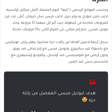
وبحسب الموقع الرسمي لـ”فيفا” اليوم الجمعة، أكمل ميكايل أوليسيه،
لاعب بايرن ميونخ، وديزاير دوي، لاعب باريس سان جيرمان، أعلى عدد من
المراوغات الناجحة في البطولة، حيث أتم كل منهما 12 مراوغة. وجاء
ليونيل ميسي، نجم إنتر ميامي، في المركز الثاني بـ10 مراوغات ناجحة.
سجل أربعة لاعبين أهدافا من ركلات حرة مباشرة، وهم برايان غونزاليس
مع باتشوكا ضد سالزبورغ، وليونيل ميسي مع إنتر ميامي ضد بورتو،
وجون أرياس مع فلومينينسي ضد أولسان، وكلاوديو إيتشيفيري مع
مانشستر سيتي ضد العين.
هدف ليونيل ميسي المفضل من ركلة
حرة