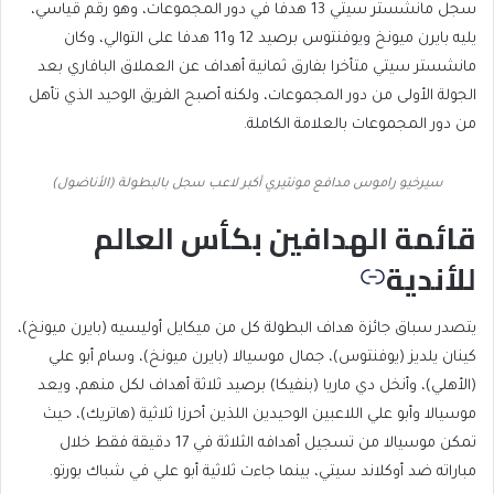
سجل مانشستر سيتي 13 هدفا في دور المجموعات، وهو رقم قياسي،
يليه بايرن ميونخ ويوفنتوس برصيد 12 و11 هدفا على التوالي، وكان
مانشستر سيتي متأخرا بفارق ثمانية أهداف عن العملاق البافاري بعد
الجولة الأولى من دور المجموعات، ولكنه أصبح الفريق الوحيد الذي تأهل
من دور المجموعات بالعلامة الكاملة.
سيرخيو راموس مدافع مونتيري أكبر لاعب سجل بالبطولة (الأناضول)
قائمة الهدافين بكأس العالم
للأندية
يتصدر سباق جائزة هداف البطولة كل من ميكايل أوليسيه (بايرن ميونخ)،
كينان يلديز (يوفنتوس)، جمال موسيالا (بايرن ميونخ)، وسام أبو علي
(الأهلي)، وأنخل دي ماريا (بنفيكا) برصيد ثلاثة أهداف لكل منهم، ويعد
موسيالا وأبو علي اللاعبين الوحيدين اللذين أحرزا ثلاثية (هاتريك)، حيث
تمكن موسيالا من تسجيل أهدافه الثلاثة في 17 دقيقة فقط خلال
مباراته ضد أوكلاند سيتي، بينما جاءت ثلاثية أبو علي في شباك بورتو.