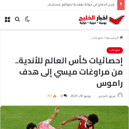
وزير الدفاع في جولة تفقدية لمواقع عسكرية استراتيجية
الوضع
بحث
الق
المظلم
عن
الرئيسية
/
منوعات
منوعات
إحصائيات كأس العالم للأندية..
من مراوغات ميسي إلى هدف
راموس
فريق التحرير
يونيو 28, 2025
0
707