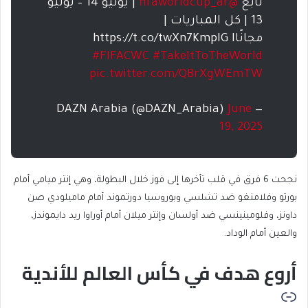
تابع
@fifaworldcup_ar
| يونيو 14 – يوليو
13 | كل المباريات |
مجانًاhttps://t.co/twXn7KmpIG I
#FIFACWC
#TakeItToTheWorld
pic.twitter.com/QBrXgWEmTW
June
— DAZN Arabia (@DAZN_Arabia)
19, 2025
نجحت 6 فرق في قلب تأخرها إلى فوز خلال البطولة، وهي إنتر ميامي أمام
بورتو وفلامنغو ضد تشلسي وبوروسيا دورتموند أمام ماميلودي صن
داونز، وفلومينينسي ضد أولسان وإنتر ميلان أمام أوراوا ريد دايموندز،
والعين أمام الوداد.
أروع هدف في كأس العالم للأندية