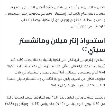
حصل 4 لاعبين من أندية برازيلية على جائزة أفضل لاعب في المباراة،
مرتين، وهم: جناح بالميراس إستيفاو، ومهاجم بوتافوجو إيغور جيسوس،
ولاعب وسط فلامنغو جيورجيان دي أراسكايتا، وصانع ألعاب
فلومينينسي جون أرياس.
استحواذ إنتر ميلان ومانشستر
سيتي
استحوذ إنتر ميلان الإيطالي على الكرة بنسبة مذهلة بلغت 80% ضد
أوراوا ريد دايموندز الياباني، ويأتي مانشستر سيتي بعده بنسبة استحواذ
74% أمام يوفنتوس الإيطالي، أما أفضل معدل استحواذ في ثلاث
مباريات فكان من نصيب بايرن ميونخ الألماني ومانشستر سيتي بنسبة
71%، يليهما باريس سان جيرمان بـ70%.
ونجحت ثلاثة فرق في التأهل لدور الـ16 رغم امتلاكها نسب استحواذ أقل
من 50%، وهي فلومينينسي (49%)، بالميراس (45%)، وبوتافوجو (38%).