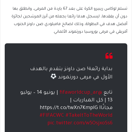
تسلم لوكاس ريبيرو الكرة على بعد 67 ياردة من المرمى، وانطلق بها
دون أن يفقدها، ليسجل هدفا رائعا يجعله من أبرز المرشحين لجائزة
أفضل هدف في البطولة، وذلك لصالح ماميلودي صن داونز الجنوب
أفريقي في مرمى بوروسيا دورتموند الألماني.
بداية رائعة! صن داونز يتقدم بالهدف
الأول في مرمى دورتموند
تابع
@fifaworldcup_ar
| يونيو 14 – يوليو
13 | كل المباريات |
مجانًاhttps://t.co/twXn7KmpIG I
#FIFACWC
#TakeItToTheWorld
pic.twitter.com/w5OsjxoSs6