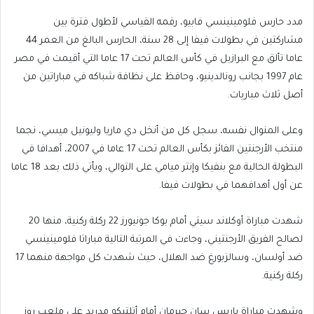
مدد حارس فلومينينسي فابيو، رقمه القياسي لأطول فترة بين
مشاركتين في بطولات فيفا إلى 28 سنة، الحارس البالغ من العمر 44
عاما تألق مع البرازيل في كأس العالم تحت 17 عاما التي أقيمت في مصر
عام 1997 بجانب رونالدينيو، وحافظ على نظافة شباكه في مباراتين من
أصل ثلاث مباريات.
وعلى المنوال نفسه، سجل كل من أنخل دي ماريا وليونيل ميسي، نجما
منتخب الأرجنتين الفائز بكأس العالم تحت 17 عاما في 2007، أهدافا في
البطولة الحالية مع بنفيكا وإنتر ميامي على التوالي، ويأتي ذلك بعد 18 عاما
عن أول أهدافهما في بطولات فيفا.
شهدت مباراة أوكلاند سيتي أمام بوكا جونيورز 22 ركلة ركنية، منها 20
لصالح الفريق الأرجنتيني، وجاءت في المرتبة التالية مباراتا فلومينينسي
ضد أولسان، وسالزبورغ ضد الهلال، حيث شهدت كل مواجهة منهما 17
ركلة ركنية.
وشهدت مباراة باريس سان جيرمان أمام أتلتيكو مدريد على ملعب روز