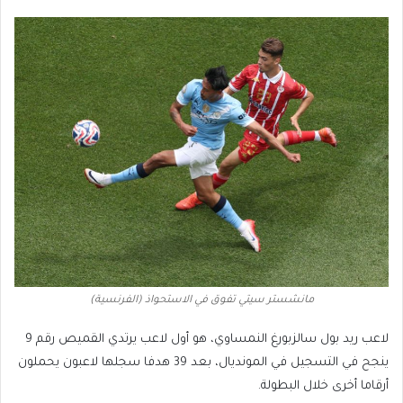
مانشستر سيتي تفوق في الاستحواذ (الفرنسية)
لاعب ريد بول سالزبورغ النمساوي، هو أول لاعب يرتدي القميص رقم 9
ينجح في التسجيل في المونديال، بعد 39 هدفا سجلها لاعبون يحملون
أرقاما أخرى خلال البطولة.