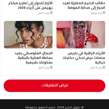
حقائب الدنيم المطرزة تعيد
الأزرار تتحول إلى تطريز مبتكر
الجينز إلى صدارة الموضة
يهيمن على أزياء 2026
منذ يومين
منذ 3 أيام
الأزياء الراقية في باريس
الجمال المتوسطي يعيد
منصات عرض تحكي حكايات
بساطة العناية بالبشرة
خيالية
بمكونات طبيعية
منذ 4 أيام
منذ 5 أيام
عرض التعليقات
© حقوق النشر 2026، جميع الحقوق محفوظة