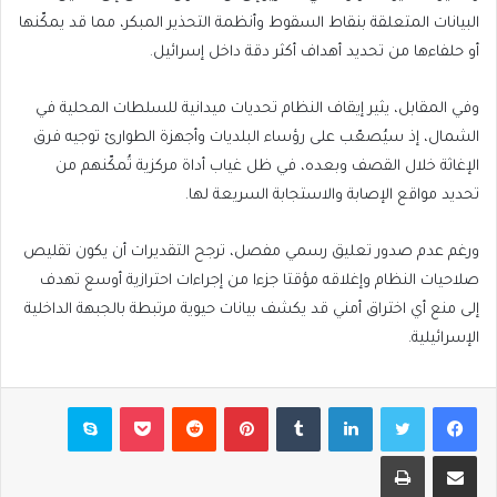
البيانات المتعلقة بنقاط السقوط وأنظمة التحذير المبكر، مما قد يمكّنها
أو حلفاءها من تحديد أهداف أكثر دقة داخل إسرائيل.
وفي المقابل، يثير إيقاف النظام تحديات ميدانية للسلطات المحلية في
الشمال، إذ سيُصعّب على رؤساء البلديات وأجهزة الطوارئ توجيه فرق
الإغاثة خلال القصف وبعده، في ظل غياب أداة مركزية تُمكّنهم من
تحديد مواقع الإصابة والاستجابة السريعة لها.
ورغم عدم صدور تعليق رسمي مفصل، ترجح التقديرات أن يكون تقليص
صلاحيات النظام وإغلاقه مؤقتا جزءا من إجراءات احترازية أوسع تهدف
إلى منع أي اختراق أمني قد يكشف بيانات حيوية مرتبطة بالجبهة الداخلية
الإسرائيلية.
فيسبوك
تويتر
لينكدإن
بينتيريست
بوكيت
سكايب
مشاركة عبر البريد
طباعة