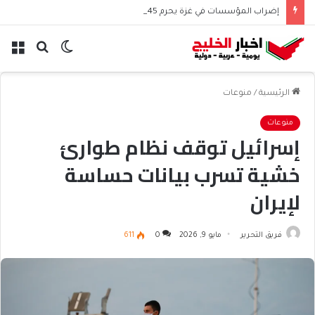
إضراب المؤسسات في غزة يحرم 45 ألف موظف من الرواتب
الوضع
بحث
الق
المظلم
عن
الرئيسية
/
منوعات
منوعات
إسرائيل توقف نظام طوارئ
خشية تسرب بيانات حساسة
لإيران
فريق التحرير
مايو 9, 2026
0
611