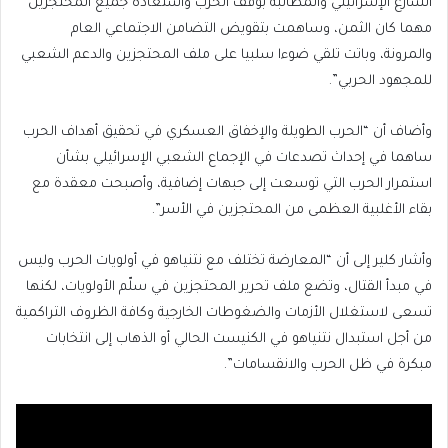
الشارع الإسرائيلي والمطالبة بوقف الحرب واستعادة جميع المحتجزين
مهما كان الثمن، وساهمت بتقويض التضامن الاجتماعي العام
والمرونة، وباتت تلقي ضوءا سلبيا على ملف المحتجزين والدعم الشعبي
للمجهود الحربي”.
وأضاف أن “الحرب الطويلة والإخفاق العسكري في تحقيق أهداف الحرب
ساهما في إحداث تصدعات في الإجماع الشعبي الإسرائيلي بشأن
استمرار الحرب التي توسعت إلى جبهات إضافية، وأصبحت معقدة مع
بقاء الأغلبية العظمى من المحتجزين في الأسر”.
وأشار كلير إلى أن “المعارضة تختلف مع نتنياهو في أولويات الحرب وليس
في مبدأ القتال، وتضع ملف تحرير المحتجزين في سلّم الأولويات، لكنها
تسعى لاستغلال الأزمات والضغوطات الخارجية وكافة الظروف التراكمية
من أجل استبدال نتنياهو في الكنيست الحالي أو الذهاب إلى انتخابات
مبكرة في ظل الحرب والانقسامات”.