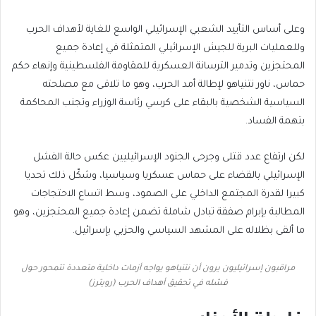
وعلى أساس التأييد الشعبي الإسرائيلي الواسع للغاية لأهداف الحرب
وللعمليات البرية للجيش الإسرائيلي المتمثلة في إعادة جميع
المحتجزين وتدمير الترسانة العسكرية للمقاومة الفلسطينية وإنهاء حكم
حماس، ناور نتنياهو لإطالة أمد الحرب، وهو ما تلاقى مع مصلحته
السياسية الشخصية بالبقاء على كرسي رئاسة الوزراء وتجنب المحاكمة
بتهمة الفساد.
لكن ارتفاع عدد قتلى وجرحى الجنود الإسرائيليين عكس حالة الفشل
الإسرائيلي بالقضاء على حماس عسكريا وسياسيا، وشكّل ذلك تحديا
كبيرا لقدرة المجتمع الداخلي على الصمود، وسط اتساع الاحتجاجات
المطالبة بإبرام صفقة تبادل شاملة تضمن إعادة جميع المحتجزين، وهو
ما ألقى بظلاله على المشهد السياسي والحزبي بإسرائيل.
مراقبون إسرائيليون يرون أن نتنياهو يواجه أزمات داخلية متعددة تتمحور حول
فشله في تحقيق أهداف الحرب (رويترز)