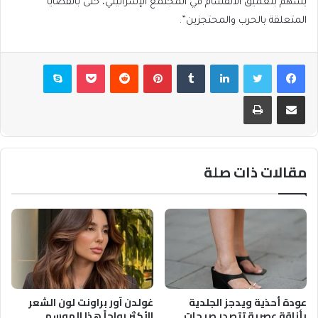
يسهم بتعميق الانقسام في المجتمع الإسرائيلي، حتى بالقضايا
المتعلقة بالحرب والمحتجزين”.
فيسبوك
تويتر
لينكدإن
بينتيريست
بوكيت
سكايب
مشاركة عبر البريد
طباعة
مقالات ذات صلة
عودة أحذية ويدجز الجلدية
غولدن آور براونت لون الشعر
بأناقة عصرية تتصدر صيحات
الأكثر رواجاً هذا الموسم