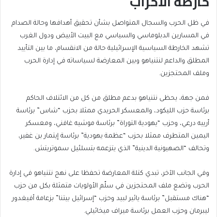
خارطة الأحزاب
في ظل الحرب والسجال المتواصل بشأن تحقيق أهدافها وحالة الصدام
في المسارين الدبلوماسي والسياسي مع البيت الأبيض ودول الغرب
تشهد الخارطة السياسية الإسرائيلية حالة من الانقسام، ما بين التأييد
المطلق والداعم لنتنياهو وبين المعارضة لسياساته في إدارة الحرب
وملف المحتجزين.
فمن جهة، يحظى نتنياهو بدعم مطلق من كل من الائتلاف الحاكم
برئاسة حزب الليكود، والمعسكر الحريدي ممثلا بحزب “شاس” برئاسة
أرييه درعي، وحزب “يهودية التوراة” برئاسة موشيه غافني، ومعسكر
اليمين المتطرف ممثلا بحزب “عظمة يهودية” برئاسة إيتمار بن غفير،
وتحالف “الصهيونية الدينية” الذي يتزعمه بتسلئيل سموتريتش.
وفي الجانب الآخر، تبدي كتلة المعارضة تحفظا على نهج نتنياهو في إدارة
الحرب وتضع ملف المحتجزين في سلّم الأولويات متمثلة بكل من حزب
“هناك مستقبل” برئاسة يائير لبيد وحزب “إسرائيل بيتنا” بزعامة أفيغدور
ليبرمان وحزب العمل برئاسة ميراف ميخائيلي.