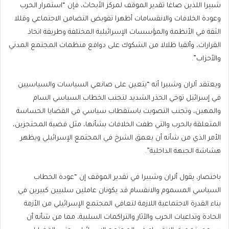
شبيرا اللذين صاغا تقدير الموقف لمركز الأبحاث، فإن “استمرار الحرب
وعودة الخلافات والانقسامات أظهرا تقويض التضامن الاجتماعي وقللا
الثقة في الأنظمة والمؤسسات الإسرائيلية المختلفة وطريقة اتخاذ
القرارات، وألقيا ظلالا من الشكوك على دوافع منظمات المجتمع المدني
والأحزاب”.
ويعتقد ألران وشبيرا أنه “يتعين على صانعي السياسات والسياسيين
في إسرائيل توخي الحذر الشديد لتجنب الخطاب السياسي السام
والمهين، وتجنب التصويت باستقطاب سياسي في القضايا الحساسة
المتعلقة بالحرب والتي طفت الخلافات بشأنها، مثل قضية المحتجزين،
الأمر الذي من شأنه أن يعمق الشرخ في المجتمع الإسرائيلي ويظهر
هشاشة الجبهة الداخلية”.
باختصار، يقول ألران وشبيرا في تقدير الموقف إن “عودة الخطاب
السياسي المسموم والانقسام قد يكونان عاملين سلبيين كبيرين في
بناء القدرة الاجتماعية اللازمة لتعافي المجتمع الإسرائيلي من الأزمة
الحادة وتداعيات الحرب والآثار والتراكمات السلبية، مما من شأنه أن