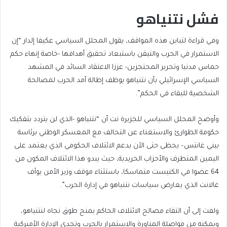
فشل نتنياهو
وفي قراءة لتباين هذه المواقف، يقول المحلل السياسي عكيفا إلدار “إن
الاستمرار في الحرب والتيقن باستبعاد تحقيق أهدافها -خاصة إنهاء حكم
حماس مدنيا وتحرير المحتجزين- عززا الاعتقاد السائد في المشهد
السياسي الإسرائيلي بأن نتنياهو يوظف إطالة أمد الحرب لمصالحة
الشخصية للبقاء في الحكم”.
وأوضح المحلل السياسي للجزيرة نت أن “نتنياهو -الذي لن يتردد بتفكيك
حكومة الطوارئ والاستغناء عن التحالف مع المعسكر الوطني برئاسة
بيني غانتس– يحظى حتى الآن بدعم الائتلاف الحكومي الذي يعتمد على
اليمين المتطرف والأحزاب الحريدية، حيث يبدو هذا الائتلاف المكون من
64 عضوا في الكنيست متماسكا، باستثناء موقف وزير الأمن يوآف
غالانت الذي يعارض سياسات نتنياهو في إدارة الحرب”.
ولفت إلى أن التقاء مصالح الائتلاف الحاكم يمنح طوق نجاه لنتنياهو،
ويمكنه من مواصلة المناورة والاستمرار بالحرب وتحدي الإدارة الأميركية