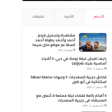
الأشهر
الأخيرة
تعليقات
مشاهدة وتحميل فيلم
أحمد وأحمد بطولة أحمد
السقا عبر موقع ماي سيما
MyCima (وي سيما WeCima)
يوليو 8, 2025
كيف تفرش غرفة نومك في دبي: 5 أشياء
أساسية عليك شراؤها
سبتمبر 9, 2024
فنادق جزيرة السعديات: 5 وجهات مذهلة لعطلة
استثنائية في أبو ظبي
سبتمبر 9, 2024
5 أفكار رائعة لقضاء ليلة ممتعة لا تُنسى مع
الصديقات في جزيرة السعديات
أغسطس 6, 2024