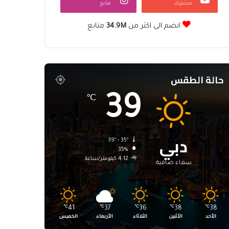
مشترك
متابع
انضم الى اكثر من
34.9M
متابع
حالة الطقس
39
℃
دبي
39º - 35º
35%
4.12 كيلومتر/ساعة
سماء صافية
℃
41
℃
37
℃
36
℃
38
℃
38
الأحد
الأثنين
الثلاثاء
الأربعاء
الخميس