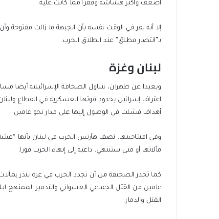
أضعف وأكثر هشاشة وفقرا مما كانت عليه.
إلا أنه يقر في الوقت نفسه بأن الجبهة ما زالت مفتوحة وأن
بـ”انتصار مطلق” عند انطلاق الحرب.
لبنان وغزة
وبعيدا عن طهران، تتناول الصحافة الإسرائيلية أيضا مسار 
اعتراف إسرائيل بحدود قوتها العسكرية في القطاع ولبنان
أهداف فشلت في الوصول إليها على مدار نحو عامين.
وفي افتتاحيتها، تصف هآرتس الحرب في لبنان بأنها “عبثية 
مآلاتها أو متى ستنتهي، داعية إلى إنهاء الحرب فورا.
كما تحذر الصحيفة من أن تجدد الحرب في غزة ينذر بمآلا
عامين من القتل الجماعي العشوائي والتدمير الممنهج لب
القتل والدمار.