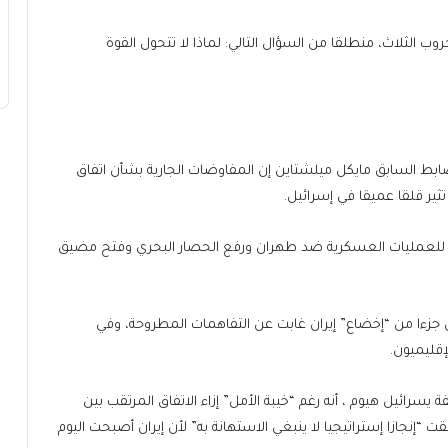
 الثلاث، منطلقا من السؤال التالي: لماذا لا تتحول القوة
ابط السابق مايكل ميلشتاين إن المفاوضات الجارية بشأن اتفاق
تثير قلقا عميقا في إسرائيل.
امل للعمليات العسكرية ضد طهران ورفع الحصار البحري وفتح مضيق
جزءا من “إخضاع” إيران غابت عن التفاهمات المطروحة، وفي
إقليميون.
ائيل هيوم ، أنه رغم “خيبة الأمل” إزاء الاتفاق المرتقب بين
إنجازا إستراتيجيا لا ينبغي الاستهانة به” لأن إيران أصبحت اليوم