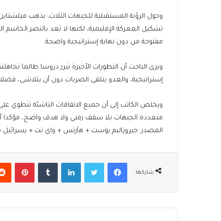
وحول الرؤية المستقبلية للجبهات الثلاث، يذهب ميلشتاين إ
تشكيل المعركة الإقليمية، لكنها لا تعد بالنصر الحاسم 
مفتوحة من دون نهاية إستراتيجية واضحة.
ويرى الباحث أن التطورات الأخيرة تبرز دروسا طالما تجاهلت
إستراتيجية، والعدو يتلقى الضربات دون أن يتلاشى، فضلا ع
ويخلص الكاتب إلى أن جميع الاتفاقات الناشئة تنطوي على 
متعددة الجبهات بلا سقف زمني ولا هدف واضح، مؤكدا أنه 
المصدر:
جيروزاليم بوست
+
هآرتس
+
واي نت
+
يسرائيل 
فيسبوك
تويتر
لينكدإن
بينتير
شاركها