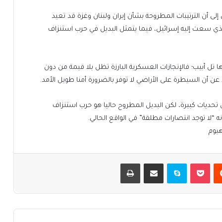
لى أن الترتيبات المطروحة بشأن إيران ولبنان وغزة قد تعيد
الذي سعت إليه إسرائيل، فيما يتمثل البديل في حرب استنزاف
ها تل أبيب؛ فالإنجازات العسكرية البارزة تظل بلا قيمة من دون
ن أن السيطرة على الأراضي لا توفر بالضرورة أمنا طويل الأمد.
تحديات كبيرة، لكن البديل المطروح حاليا هو حرب استنزاف
“لا توجد انتصارات مطلقة” في الواقع الحالي.
هيوم
يست
بوكيت
سكايب
مشاركة عبر البريد
طباعة