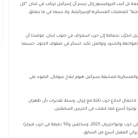
 تل أبيب البروفيسور إيال زيسر أن إسرائيل ترتكب في لبنان “كل
جية” للعمليات العسكرية الإسرائيلية، ولا سيما في ما يتعلق
ة مع راديو 103 إف إم – أن إسرائيل انجرّت بحماقة إلى حرب استنزاف في جنوب لبنان، موضحا أن
لمواجهة والحدود وتواصل تكبد خسائر في صفوف الجنود، حسبما
والعسكرية لصحيفة يسرائيل هيوم ليلاخ شوفال، الضوء على
 لاحتمال اندلاع حرب ثالثة مع إيران، وسط تقديرات بأن طهران
بوتيرة أسرع مما فعلت في الحربين السابقتين.
ويوضح التقرير أنه إذا كانت إيران قد احتاجت 18 ساعة للرد في حرب يونيو/حزيران 2025، وساعتين و50 دقيقة في حرب فبراير/
إيراني المقبل أسرع من السابق.