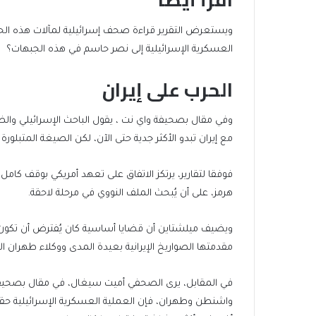
end
list
ويستعرض التقرير قراءة صحف إسرائيلية لمآلات هذه الحروب
of
of
العسكرية الإسرائيلية إلى نصر حاسم في هذه الجبهات؟
list
2
الحرب على إيران
items
وفي مقال بصحيفة واي نت ، يقول الباحث الإسرائيلي والض
مع إيران تبدو الأكثر جدية حتى الآن، لكن الصيغة المتبلورة 
فوفقا لتقارير، يرتكز الاتفاق على تعهد أمريكي بوقف ك
هرمز، على أن يُبحث الملف النووي في مرحلة لاحقة.
ويضيف ميلشتاين أن قضايا أساسية كان يُفترض أن تكون 
مقدمتها الصواريخ الإيرانية بعيدة المدى ووكلاء طهران ال
في المقابل، يرى الصحفي أميت سيغال، في مقال بصحيفة يسر
واشنطن وطهران، فإن العملية العسكرية الإسرائيلية حققت “