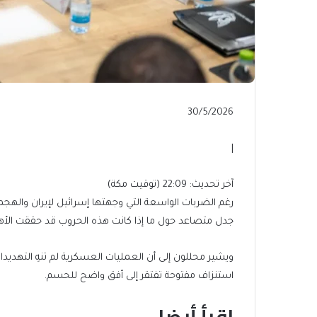
Published
30/5/2026
On
30/5/2026
|
آخر
آخر تحديث: 22:09 (توقيت مكة)
تحديث:
رغم الضربات الواسعة التي وجهتها إسرائيل لإيران واله
22:09
جدل متصاعد حول ما إذا كانت هذه الحروب قد حققت الأهد
(توقيت
مكة)
ويشير محللون إلى أن العمليات العسكرية لم تنهِ التهديد
استنزاف مفتوحة تفتقر إلى أفق واضح للحسم.
اقرأ أيضا