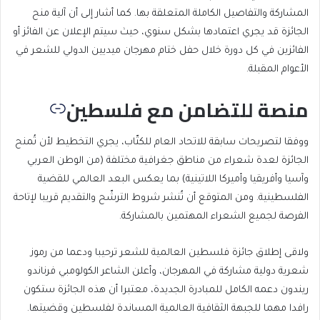
المشاركة والتفاصيل الكاملة المتعلقة بها. كما أشار إلى أن آلية منح
الجائزة قد يجري اعتمادها بشكل سنوي، حيث سيتم الإعلان عن الفائز أو
الفائزين في كل دورة خلال حفل ختام مهرجان ميديين الدولي للشعر في
الأعوام المقبلة.
منصة للتضامن مع فلسطين
ووفقا لتصريحات سابقة للاتحاد العام للكتّاب، يجري التخطيط لأن تُمنح
الجائزة لعدة شعراء من مناطق جغرافية مختلفة (من الوطن العربي
وآسيا وأفريقيا وأميركا اللاتينية) بما يعكس البعد العالمي للقضية
الفلسطينية. ومن المتوقع أن تُنشر شروط الترشّح والتقديم قريبا لإتاحة
الفرصة لجميع الشعراء المهتمين بالمشاركة.
ولاقى إطلاق جائزة فلسطين العالمية للشعر ترحيبا ودعما من رموز
شعرية دولية مشاركة في المهرجان، وأعلن الشاعر الكولومبي فرناندو
ريندون دعمه الكامل للمبادرة الجديدة، معتبرا أن هذه الجائزة ستكون
رافدا مهما للجبهة الثقافية العالمية المساندة لفلسطين وقضيتها.