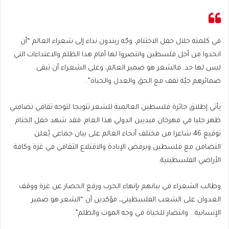
في كلمته خلال حفل الاختتام، وجّه ريندون نداء إلى شعراء العالم “أن
اتحدوا من أجل فلسطين وانتصروا لها أمام هذا الظلم والاعتداءات التي
ليس لها حد. فالشعر هو ضمير العالم، وعلى الشعراء أن تبقى
ضمائرهم حيّة تقف مع الحق والعدل والحياة”.
يأتي إطلاق جائزة فلسطين العالمية للشعر تتويجا لتوجه ثقافي تضامني
ظهر جليا في مهرجان ميديين الدولي هذا العام. فقد شهد حفل الختام
توقيع 46 شاعرا من مختلف أنحاء العالم على بيان جماعي يُعلن
التضامن مع فلسطين ويرفض الإبادة والاقتلاع الثقافي في غزة وكافة
الأراضي الفلسطينية.
وطالب الشعراء في بيانهم بإنهاء الحرب ورفع الحصار عن غزة ووقف
العدوان على الشعب الفلسطيني، مؤكدين أن “الشعر هو ضمير
الإنسانية… وانتصار للحياة في وجه الموت والظلم”.