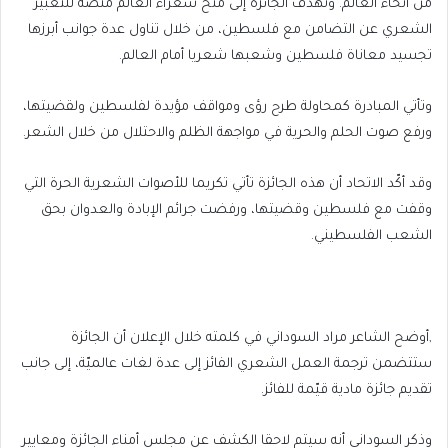
من أنحاء العالم. وتهدف الجائزة إلى منح شعراء العالم منصة للتعبير
الشعري عن التضامن مع فلسطين، من خلال تناول عدة جوانب أبرزها
تجسيد معاناة فلسطين وشعبها شعريا أمام العالم.
وتأتي المبادرة كمحاولة طرح رؤى ومواقف مؤيدة لفلسطين ولقضيتها،
ورفع صوت الحلم والحرية في مواجهة الظلم والاحتلال من خلال الشعر.
وقد أكّد الاتحاد أن هذه الجائزة تأتي تكريما للأصوات الشعرية الحرة التي
وقفت مع فلسطين وقضيتها، ورفضت جرائم الإبادة والعدوان بحق
الشعب الفلسطيني.
,أوضح الشاعر مراد السوداني في كلمته خلال الإعلان أن الجائزة
ستتضمن ترجمة العمل الشعري الفائز إلى عدة لغات عالميّة، إلى جانب
تقديم جائزة مادية قيّمة للفائز.
وذكر السوداني أنه سيتم لاحقا الكشف عن مجلس أمناء الجائزة ومعايير