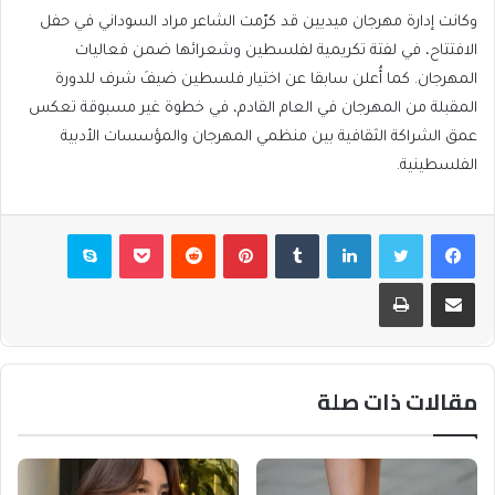
وكانت إدارة مهرجان ميديين قد كرّمت الشاعر مراد السوداني في حفل
الافتتاح، في لفتة تكريمية لفلسطين وشعرائها ضمن فعاليات
المهرجان. كما أُعلن سابقا عن اختيار فلسطين ضيفَ شرف للدورة
المقبلة من المهرجان في العام القادم، في خطوة غير مسبوقة تعكس
عمق الشراكة الثقافية بين منظمي المهرجان والمؤسسات الأدبية
الفلسطينية.
فيسبوك
تويتر
لينكدإن
بينتيريست
بوكيت
سكايب
مشاركة عبر البريد
طباعة
مقالات ذات صلة