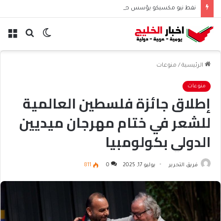
نفط نيو مكسيكو يؤسس صندوق 75 مليار دولار ويشعل جدل الإنفاق
الوضع
بحث
الق
المظلم
عن
الرئيسية
/
منوعات
منوعات
إطلاق جائزة فلسطين العالمية
للشعر في ختام مهرجان ميديين
الدولي بكولومبيا
فريق التحرير
يوليو 17, 2025
0
811