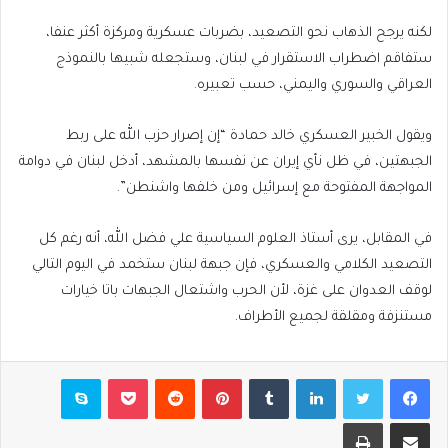
لكنه يرجح الذهاب نحو التصعيد، بضربات عسكرية ومركزة أكثر عنفا،
ستفاقم اضطراب الاستقرار في لبنان، وستجعله شبيها بالنموذج
العراقي والسوري واليمني، حسب تعبيره.
ويقول الخبير العسكري خالد حمادة “إن إصرار حزب الله على ربط
الجبهتين، في ظل نأي إيران عن نفسها بالمشهد، أدخل لبنان في دوامة
المواجهة المفتوحة مع إسرائيل ومن خلفها واشنطن”.
في المقابل، يرى أستاذ العلوم السياسية علي فضل الله، أنه رغم كل
التصعيد الكلامي والعسكري، فإن جبهة لبنان ستخمد في اليوم التالي
لوقف العدوان على غزة، لأن الحرب واشتعال الجبهات باتا خيارات
مستنزفة ومقلقة لجميع الأطراف.
فيسبوك
تويتر
لينكدإن
بينتيريست
بوكيت
سكايب
مشاركة عبر البريد
طباعة