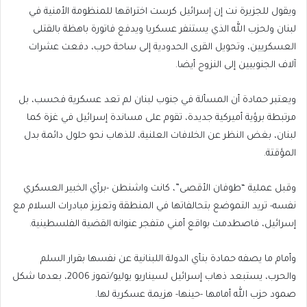
ويقول للجزيرة نت إن إسرائيل كرست اختراقها للمنظومة الأمنية في
لبنان ولحزب الله الذي يستنفر عسكريا ويدفع فاتورة باهظة بالقتلى
العسكريين، وتحويل القرى الحدودية إلى ساحة حرب، دفعت عشرات
آلاف الجنوبيين إلى النزوح أيضا.
ويعتبر حمادة أن المسألة في جنوب لبنان لم تعد عسكرية فحسب، بل
مرتبطة برؤية أميركية جديدة، تقوم على مساندة إسرائيل في غزة كما
لبنان، بغض النظر عن الخلافات العلنية، للذهاب نحو حلول دائمة بدل
المؤقتة.
وقبل عملية “طوفان الأقصى”، كانت واشنطن -برأي الخبير العسكري
نفسه- تريد التموضع بتحالفاتها في المنطقة وتعزيز مبادرات السلام مع
إسرائيل، فاصطدمت بواقع أمني متفجر عنوانه القضية الفلسطينية.
وأمام ما يصفه حمادة بنأي الدولة اللبنانية عن نفسها بقرار السلم
والحرب، يستبعد ذهاب إسرائيل لسيناريو يوليو/تموز 2006، بعدما شكل
صمود حزب الله أمامها -حينها- هزيمة عسكرية لها.