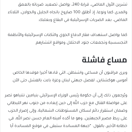
تشرين الأول الماضي، قرابة 240، يواصل تصعيد ضرباته بالعمق
والمدى كما ونوعا، إذ أطلق 100 صاروخ باتجاه الجليل والجولان، الثلاثاء
الماضي، بعد الضربات الإسرائيلية في البقاع وبعلبك.
كما يواصل استهداف مقار الدفاع الجوي والثكنات الإسرائيلية والأنظمة
التجسسية وتجمعات جنود الاحتلال ومواقع انتشارهم.
مساع فاشلة
ويرى مراقبون أن مساعي واشنطن، التي قادها أخيرا موفدها الخاص
آموس هوكشتاين، لفصل جبهتي لبنان وغزة باءت بالفشل حتى الآن.
ويُرجعون ذلك إلى أن حكومة رئيس الوزراء الإسرائيلي بنيامين نتنياهو تصر
على مواصلة القتال مع حزب الله إلى حين إبعاده من جنوب نهر الليطاني
وضمان استقرار دائم لسكان المستوطنات الشمالية، وإلى إصرار الحزب
على ربط مصير الجبهتين، وهو ما أكده أمينه العام حسن نصر الله، في
خطابه الأخير، بالقول: “جبهة المساندة ستبقى في موقع المساندة أيا