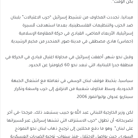
يكن الوقت”.
ميدانيا، تجددت المخاوف من تنشيط إسرائيل “حرب الاغتيالات” بلبنان
ضد الحزب والتنظيمات الفلسطينية، بعدما استهدفت مُسيرة
إسرائيلية، الأربعاء الماضي، القيادي في حركة المقاومة الإسلامية
(حماس) هادي مصطفى في مدينة صور، المنحدر من مخيم الرشيدية.
وقبل نحو شهر، أخفقت إسرائيل في محاولة اغتيال قيادي في الحركة في
منطقة جدرا اللبنانية، التي تبعد نحو 60 كيلومترا عن الحدود.
سياسيا، يتخبط موقف لبنان الرسمي في تعامله مع اشتعال الجبهة
الحدودية، وسط مخاوف شعبية من الانزلاق إلى حرب واسعة وتكرار
سيناريو عدوان يوليو/تموز 2006.
لكن وزير الخارجية اللبناني عبد الله بو حبيب يستبعد ذلك، مرجحا -في آخر
تصريحاته- أن تطول “حرب الاستنزاف التي تشنها إسرائيل عبر مُسيراتها
على لبنان”. وهو ما دفع محللين إلى ترجيح ذهاب لبنان نحو النموذج
السوري، حيث يواصل الاحتلال -منذ سنوات- توجيه الضربات العسكرية