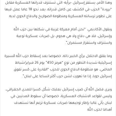
وهذا الأمر، يستفز إسرائيل -برأيه- التي تستنزف قدراتها العسكرية مقابل
“برودة” الحزب في الكشف عن كامل قدراته، بعد نحو 18 عاما عمل فيها
على تطوير ترسانته العسكرية ومنظومة الصواريخ والدفاع الجوي لديه.
ويقول الأكاديمي: “نحن أمام معركة غريبة في شكلها بين حزب الله
وإسرائيل، فلا هي دفاع ولا هي هجوم، بل ضربات عسكرية نوعية
واستنزاف واستفزاز مستمران”.
وما يقلق الاحتلال برأي الخبير ذاته، خصوصا بعد إسقاط حزب الله مُسيرة
إسرائيلية شديدة التطور من نوع “هرمز 450” يوم 26 فبراير/شباط
الماضي، هو منظومة الدفاع الجوي للحزب “القادرة على كسر تفوق
إسرائيل جويا، إذا ما تهورت لشن حرب أكثر اتساعا على لبنان”.
ويرى فضل الله أن ضرب إسرائيل بعلبك شكّل كسرا للمدى الجغرافي،
وليس لقواعد الاشتباك العسكرية، خصوصا أن سقوط المدنيين في
لبنان يأتي غالبا بإطار توجيهها ضربات عسكرية تزعم أنها تستهدف
أهدافا لحزب الله.