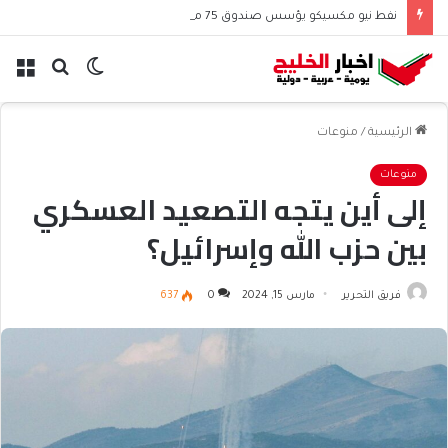
نفط نيو مكسيكو يؤسس صندوق 75 مليار دولار ويشعل جدل الإنفاق
الوضع
بحث
الق
المظلم
عن
الرئيسية
/
منوعات
منوعات
إلى أين يتجه التصعيد العسكري
بين حزب الله وإسرائيل؟
فريق التحرير
مارس 15, 2024
0
637