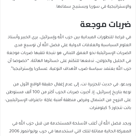
والإستراتيجية في سوريا ويستبيح سماءها.
ضربات موجعة
في قراءة للتطورات الميدانية بين حزب الله وإسرائيل، يرى الخبير وأستاذ
العلوم السياسية والعلاقات الدولية علي فضل الله أن توسيع مدى
الضربات الإسرائيلية نحو العمق اللبناني هو نتيجة تلقيها ضربات موجعة
في الجليل والجولان، تدفعها للتكتم على خسائرها الهائلة، “خصوصا أن
حزب الله يعتمد سياسة ضرب الأهداف النوعية، عسكريا وإستراتيجيا”.
ويدعو، في حديث للجزيرة نت، إلى عدم إغفال حقيقة الواقع الأول من
نوعه بتاريخ إسرائيل، إذ أجبرت ضربات الحزب أكثر من 100 ألف مستوطن
على النزوح من الشمال وفرض منطقة أمنية عازلة -باعتراف الإسرائيليين-
باتت تتجاوز 5 كيلومترات.
ويجد فضل الله أن أغلب الأسلحة المستخدمة من قبل حزب الله في
المعركة الحالية مماثلة لتلك التي استخدمها في حرب يوليو/تموز 2006.