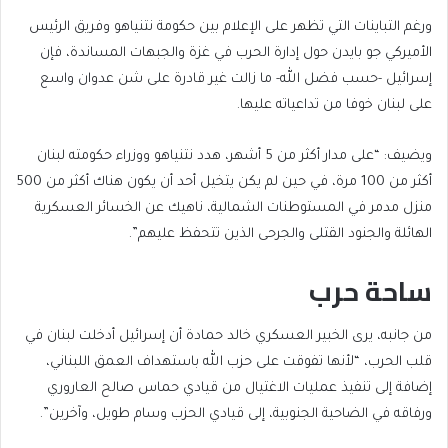
ورغم التباينات التي تظهر على الإعلام بين حكومة نتنياهو وفريق الرئيس
الأميركي جو بايدن حول إدارة الحرب في غزة والجبهات المساندة، فإن
إسرائيل -حسب فضل الله- ما زالت غير قادرة على شن عدوان واسع
على لبنان خوفا من تداعياته عليها.
ويضيف: “على مدار أكثر من 5 أشهر، هدد نتنياهو ووزراء حكومته لبنان
أكثر من 100 مرة، في حين لم يكن يتخيل أحد أن يكون هناك أكثر من 500
منزل مدمر في المستوطنات الشمالية، ناهيك عن الخسائر العسكرية
الهائلة والجنود القتلى والجرحى الذين تتحفظ عليهم”.
ساحة حرب
من جانبه، يرى الخبير العسكري خالد حمادة أن إسرائيل أدخلت لبنان في
قلب الحرب، “لأنها تفوقت على حزب الله باستهداف العمق اللبناني،
إضافة إلى تنفيذ عمليات الاغتيال من قيادي حماس صالح العاروري
ورفاقه في الضاحية الجنوبية، إلى قيادي الحزب وسام طويل، وآخرين”.