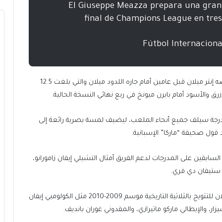
El Giuseppe Meazza prepara una gran
final de Champions League en tre
ويتجاوز الرقم المذكور بكثير عائدات نصف النهائي الذي خاضه إنتر ميلان قبل عامين أمام جاره اللدود ميلان والتي بلغت 12.5
 سترفع جماهير إنتر ميلان منظرا بانوراميا (تيفو) 360 درجة سيلف جميع أنحاء الملعب، ليضيف لمسة بصرية رائعة إلى
قول صحيفة “ماركا” الإسبانية.
لسابقين على المدرجات لدعم الفريق أمثال التشيلي إيفان زامورانو،
دي ستيفان دي فري.
كما سيحضر عدد من النجوم السابقين الذي قادوا إنتر ميلان للتتويج بالثلاثية التاريخية موسم 2009-2010 مثل الكولومبي إيفان
يزار، والإيطالي ماركو ماتيرازي، والمقدوني غوران بانديف.