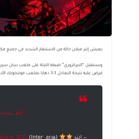
يعيش إنتر ميلان حالة من الاستنفار الشديد في جميع مكوّن
ويستقبل “النيراتزوري” ضيفه الليلة على ملعب سان سيرو ف
فرض عليه نتيجة التعادل 3-3 ذهابا بملعب مونتجويك الأسبوع الماضي.
#إنتر_برشل
— إنتر
(@Inter_ar)
May 6, 2025