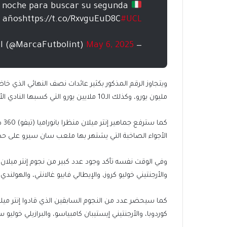
 noche para buscar su segunda
s añoshttps://t.co/RxvguEuD8C
#UCL
May 6, 2025
— Fútbol Internacional (@MarcaFutbolint)
مليون يورو، وكذلك الـ10 ملايين يورو التي كسبها النادي الأزرق والأسود أمام بايرن ميونخ في ربع نهائي النسخة الحالية.
كما
الأجواء الصاخبة التي يشتهر بها ملعب سان سيرو على حد 
وفي الوقت نفسه تأكد وجود عدد كبير من نجوم إنتر ميلان ا
والأرجنتيني خوليو كروز، والإيطالي فابيو غالانتي، والهولن
كوردوبا، والأرجنتيني إيستيبان كامبياسو، والبرازيلي خوليو س