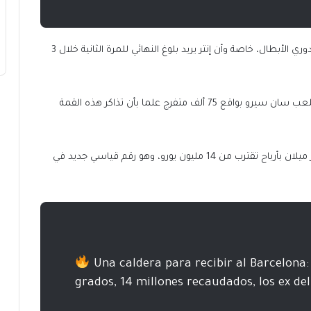
ويستعد الملعب الشهير في ميلانو لليلة كبيرة من ليالي دوري الأبطال، خاصة وأن إنتر يريد بلوغ النهائي للمرة الثانية خلال 3
ومن المنتظر أن تحتشد جماهير إنتر ميلان على مدرجات ملعب سان سيرو بواقع 75 ألف متفرج علما بأن تذاكر هذه القمة
وبسبب هذا الحضور الجماهيري الغفير انتعشت خزينة إنتر ميلان بأرباح تقترب من 14 مليون يورو، وهو رقم قياسي جديد في
Una caldera para recibir al Barcelona: 
grados, 14 millones recaudados, los ex del