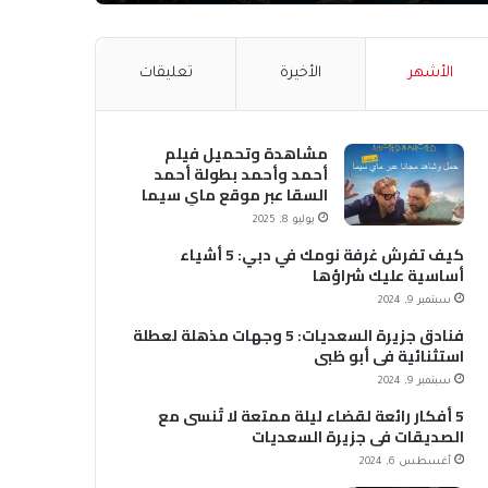
الأشهر
الأخيرة
تعليقات
مشاهدة وتحميل فيلم
أحمد وأحمد بطولة أحمد
السقا عبر موقع ماي سيما
MyCima (وي سيما WeCima)
يوليو 8, 2025
كيف تفرش غرفة نومك في دبي: 5 أشياء
أساسية عليك شراؤها
سبتمبر 9, 2024
فنادق جزيرة السعديات: 5 وجهات مذهلة لعطلة
استثنائية في أبو ظبي
سبتمبر 9, 2024
5 أفكار رائعة لقضاء ليلة ممتعة لا تُنسى مع
الصديقات في جزيرة السعديات
أغسطس 6, 2024