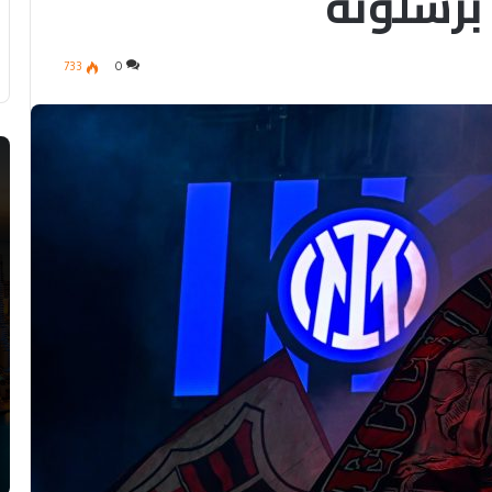
برشلونة
733
0