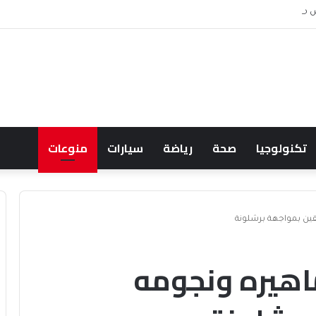
 ويشعل جدل الإنفاق
تكنولوجيا
صحة
رياضة
سيارات
منوعات
قين بمواجهة برشلونة
ماهيره ونجومه