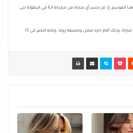
ويُعد إنتر ميلان من أبرز وأقوى الفرق الأوروبية على ملعبه هذا الموسم، إذ لم يخسر أي مباراة من مبارياته الـ6 في البطولة حتى
وقد تلّقى هزيمتين فقط في الدوري الإيطالي من أصل 18 مباراة، وذلك أمام جاره ميلان ومضيفه روما، ولكنه انتصر في 13
يست
بوكيت
سكايب
مشاركة عبر البريد
طباعة