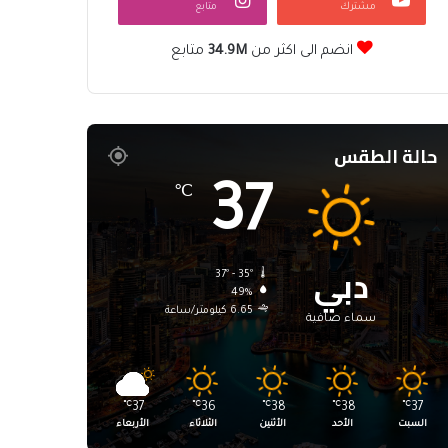
مشترك
متابع
انضم الى اكثر من
34.9M
متابع
حالة الطقس
37
℃
دبي
37º - 35º
49%
6.65 كيلومتر/ساعة
سماء صافية
℃
37
℃
36
℃
38
℃
38
℃
37
السبت
الأحد
الأثنين
الثلاثاء
الأربعاء