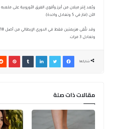
الآن (فاز في 5 وتعادل واحدة).
وتعادل 3 مرات.
فيسبوك
تويتر
لينكدإن
بينتير
شاركها
مقالات ذات صلة