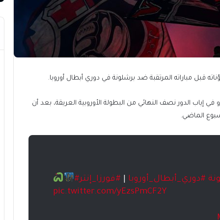
اته قبل مباراته المرتقبة ضد برشلونة في دوري أبطال أوروبا.
ي إياب الدور نصف النهائي من البطولة الأوروبية العريقة، بعد أن
ونة
#دوري_أبطال_أوروبا
|
#فورزا_إنتر
pic.twitter.com/yEzsPmCF2Y