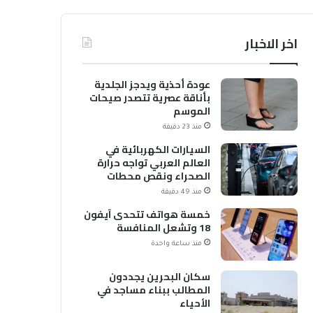
اخر الاخبار
عودة أحذية ويدجز الجلدية
بأناقة عصرية تتصدر صيحات
الموسم
منذ 23 دقيقة
السيارات الكهربائية في
العالم العربي تواجه حرارة
الصحراء ونقص محطات
الشحن
منذ 49 دقيقة
خمسة هواتف تتحدى آيفون
18 وتشعل المنافسة
منذ ساعة واحدة
سكان البحرين يجددون
المطالب ببناء مساجد في
الأحياء