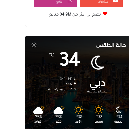
مشترك
متابع
انضم الى اكثر من
34.9M
متابع
حالة الطقس
34
℃
دبي
34º - 34º
58%
1.12 كيلومتر/ساعة
سماء صافية
℃
36
℃
38
℃
38
℃
38
℃
34
الجمعة
السبت
الأحد
الأثنين
الثلاثاء