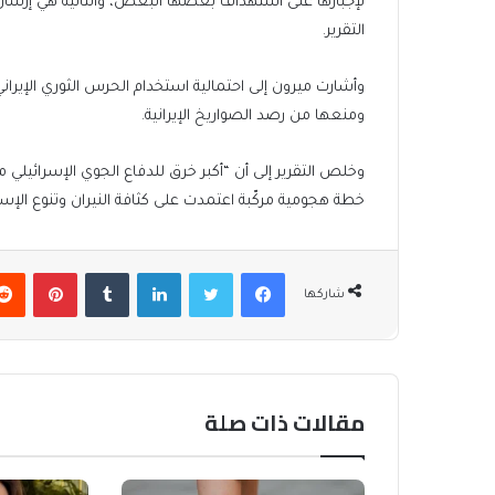
لإجبارها على استهداف بعضها البعض، والثانية هي إرسال
التقرير.
وأشارت ميرون إلى احتمالية استخدام الحرس الثوري الإيراني
ومنعها من رصد الصواريخ الإيرانية.
وخلص التقرير إلى أن “أكبر خرق للدفاع الجوي الإسرائيلي
خطة هجومية مركّبة اعتمدت على كثافة النيران وتنوع الإست
فيسبوك
تويتر
لينكدإن
بينتير
شاركها
مقالات ذات صلة