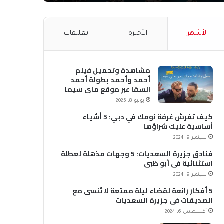
الأشهر
الأخيرة
تعليقات
مشاهدة وتحميل فيلم
أحمد وأحمد بطولة أحمد
السقا عبر موقع ماي سيما
MyCima (وي سيما WeCima)
يوليو 8, 2025
كيف تفرش غرفة نومك في دبي: 5 أشياء
أساسية عليك شراؤها
سبتمبر 9, 2024
فنادق جزيرة السعديات: 5 وجهات مذهلة لعطلة
استثنائية في أبو ظبي
سبتمبر 9, 2024
5 أفكار رائعة لقضاء ليلة ممتعة لا تُنسى مع
الصديقات في جزيرة السعديات
أغسطس 6, 2024