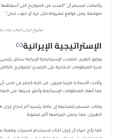
وأضافت ميسمر أن “العديد من الصواريخ التي أسقطتها ال
متوقعة، ومن مواقع معروفة مثل غزة أو جنوب لبنان”.
صاروخ إيراني أصاب رمات غ
الإستراتيجية الإيرانية
ووفق التقرير، اعتمدت الإستراتيجية الإيرانية بشكل رئ
قدرة المنظومات الدفاعية على التصدي للصواريخ بالكامل.
وأكدت الأستاذة مارينا ميرون، من كلية كينغز في لندن، أن
مما أنهك المنظومات الإسرائيلية وأعاق قدرتها على التعا
وقالت ميسمر للصحيفة إن عاملا رئيسيا آخر لنجاح إيران 
الطيران، مما يجعل اعتراضها أكثر صعوبة.
كما رجّح خبراء أن إيران لجأت لاستخدام مسيرات وهمية ب