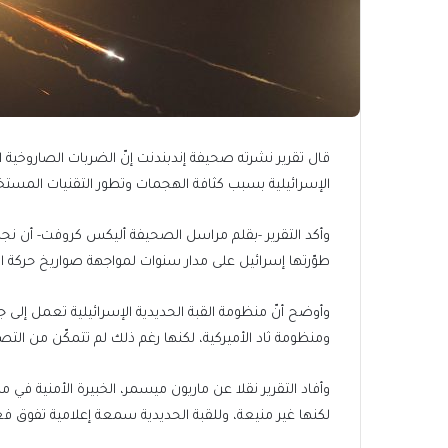
قال تقرير نشرته صحيفة إندبندنت إنّ الضربات الصاروخية ا
الإسرائيلية بسبب كثافة الهجمات وتطور التقنيات المستخ
وأكد التقرير -بقلم مراسل الصحيفة أليكس كروفت- أن نجاح 
طوّرتها إسرائيل على مدار سنوات لمواجهة صواريخ حركة ال
ومنظومة ثاد الأميركية، لكنها رغم ذلك لم تتمكّن من التصد
وأفاد التقرير نقلا عن ماريون ميسمر، الخبيرة الأمنية في مر
لكنها غير منيعة، وللقبة الحديدية سمعة إعلامية تفوق فعا