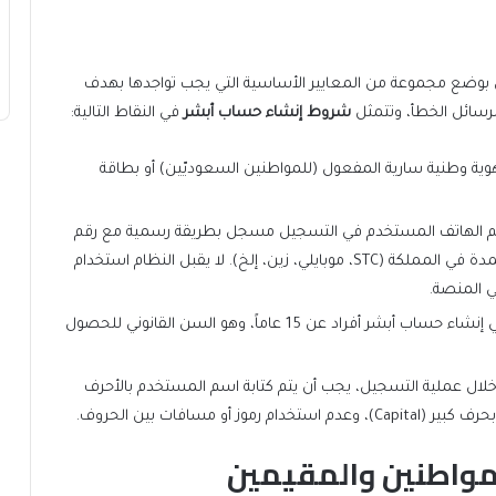
ني بوضع مجموعة من المعايير الأساسية التي يجب تواجدها بهدف
سائل الخطأ، وتتمثل
شروط إنشاء حساب أبشر
في النقاط التالية:
ية وطنية سارية المفعول (للمواطنين السعوديّين) أو بطاقة
م الهاتف المستخدم في التسجيل مسجل بطريقة رسمية مع رقم
هوية المستفيد لدى إحدى شركات الاتصالات المعتمدة في المملكة (STC، موبايلي، زين، إلخ). لا يقبل النظام استخدام
 المنصة.
يجب ألا يقل عمر المتقدم الراغب في إنشاء حساب أبشر أفراد عن 15 عاماً، وهو السن القانوني للحصول
لال عملية التسجيل، يجب أن يتم كتابة اسم المستخدم بالأحرف
مواطنين والمقيمين