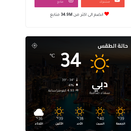
مشترك
متابع
انضم الى اكثر من
34.9M
متابع
حالة الطقس
34
℃
دبي
39º - 34º
41%
4.93 كيلومتر/ساعة
سماء صافية
℃
36
℃
39
℃
38
℃
40
℃
39
الجمعة
السبت
الأحد
الأثنين
الثلاثاء