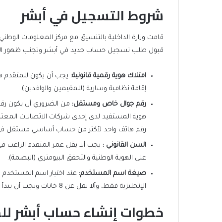
شروط التسجيل في أبشر
قامت وزارة الداخلية بالتنسيق مع مركز المعلومات الوط
قبول طلب تسجيل حساب جديد في أبشر وتجنب ظهور الر
امتلاك هوية رقمية قانونية
:
يجب أن يكون للمتقدم هو
إقامة نظامية وسارية (للمقيمين والوافدين).
رقم جوال خاص ومستقل
:
من الضروري أن يكون رق
رقم هاتف واحد لأكثر من حساب أساسي مستقل في
السن القانوني
:
على الهوية الوطنية والتحقق البيومتري (البصمة).
صيغة اسم المستخدم
:
عند اختيار اسم المستخدم خ
الإنجليزية فقط، وألا يقل عن 8 خانات ويجب أن يبدأ بحرف كبير (Capital)، وعدم استخدام رموز أو مسافات بين الحروف.
خطوات إنشاء حساب أبشر لل