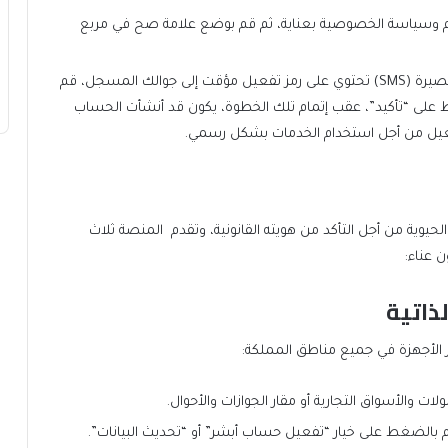
 وسياسة الخصوصية بعناية، ثم قم بوضع علامة صح في مربع
سيتم إرسال رسالة نصية قصيرة (SMS) تحتوي على رمز تفعيل مؤقت إلى جوالك المسجل، قم
على “تأكيد”، عقب إتمام تلك الخطوة، يكون قد أنشأت الحساب
تفعيل من أجل استخدام الخدمات بشكل رسمي.
حيوية من أجل التأكد من هويته القانونية، وتقدم المنصة ثلاث
 عناء:
لذاتية
ار الأجهزة في جميع مناطق المملكة:
ات والأسواق التجارية أو مقار الجوازات والأحوال.
قم بالضغط على خيار “تفعيل حساب أبشر” أو “تحديث البيانات”.