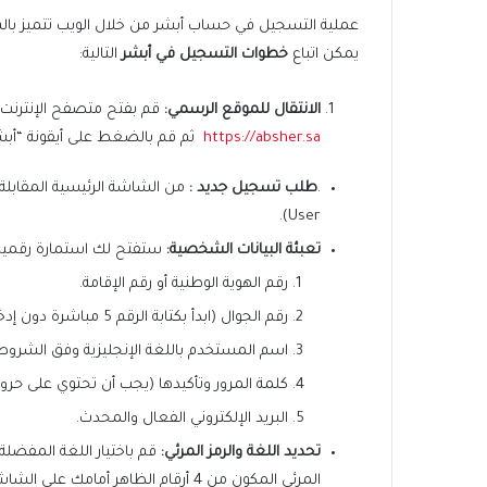
عملية التسجيل في حساب أبشر من خلال الويب تتميز بال
يمكن اتباع
خطوات التسجيل في أبشر
التالية:
الانتقال للموقع الرسمي
:
قم بفتح متصفح الإنترنت ا
https://absher.sa
ثم قم بالضغط على أيقونة “أبشر
.
طلب تسجيل جديد
:
User).
تعبئة البيانات الشخصية
:
ستفتح لك استمارة رقمية تحت
رقم الهوية الوطنية أو رقم الإقامة.
رقم الجوال (ابدأ بكتابة الرقم 5 مباشرة دون إدخال الصفر الأول).
اسم المستخدم باللغة الإنجليزية وفق الشروط
كلمة المرور وتأكيدها (يجب أن تحتوي على حروف
البريد الإلكتروني الفعال والمحدث.
تحديد اللغة والرمز المرئي
:
قم باختيار اللغة المفضلة 
المرئي المكون من 4 أرقام الظاهر أمامك على الشاشة.