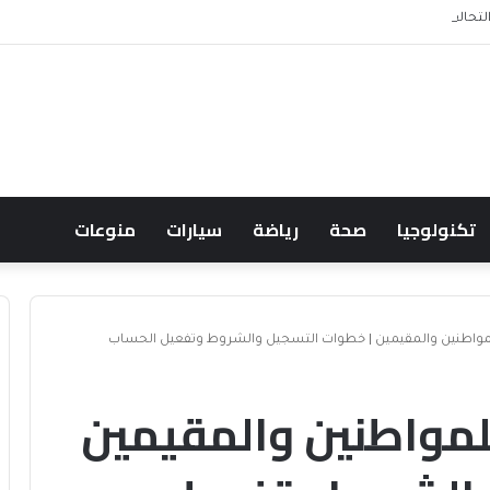
لف البحري السعودي يعزز أمن الملاحة الإقليمية والدولية
تكنولوجيا
صحة
رياضة
سيارات
منوعات
مواطنين والمقيمين | خطوات التسجيل والشروط وتفعيل الحساب
لمواطنين والمقيمين