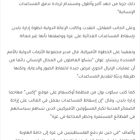
ذلك جزءا من جهد أكبر وأطول ومستدام لزيادة تدفق المساعدات
الإنسانية”.
وعلى الجانب المقابل، انتقدت وكالات الإغاثة الدولية خطوة إدارة بايدن
بإسقاط المساعدات الغذائية على غزة ووصفتها بأنها غير فعالة.
وتعقيبا على الخطوة الأميركية، قال مدير مجموعة الأزمات الدولية بالأمم
المتحدة ريتشارد غوان “يشكو العاملون في المجال الإنساني دائما من
أن عمليات الإنزال الجوي فرص جيدة لالتقاط الصور والدعاية، ولكنها
طريقة رديئة لتقديم المساعدات”.
كما كتب سكوت بول من منظمة أوكسفام على موقع “إكس” مهاجما
إدارة بايدن، وقال “إن إسقاط المساعدات يعمل في الغالب على إراحة
الضمائر المذنبة لكبار المسؤولين الأميركيين الذين تساهم سياساتهم
في الفظائع المستمرة وخطر المجاعة في غزة”.
وأضاف “في حين تم دفع الفلسطينيين في غزة إلى حافة الهاوية