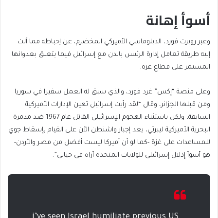
أسوأ إهانة
وعبر روبرت فورد، الدبلوماسي الأميركي المخضرم، عن إحباطه مما آلت
إليه طريقة تعامل إدارة الرئيس بايدن مع إسرائيل فيما يتعلق بعدوانها
المستمر على قطاع غزة.
وعلى منصة “إكس” غرد فورد، والذي سبق له العمل سفيرا في سوريا
ومن قبلها الجزائر، وقال “لقد رأيت إسرائيل تهين الإدارات الأميركية
السابقة، ولكن باستثناء الهجوم الإسرائيلي القاتل عام 1967 ضد مدمرة
البحرية الأميركية ليبرتي، يعد إجبار واشنطن الآن على القيام بإسقاط جوي
للمساعدات على غزة -كما لو أن أميركا ليست أفضل من مصر والأردن-
هو أسوأ إذلال إسرائيلي للولايات المتحدة أراه في حياتي”.
i’ve seen Israel humiliate previous US