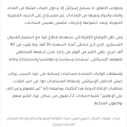
وبموجب الاتفاق، لا تسمح إسرائيل إلا بدخول كميات ضئيلة من الغذاء
والماء والدواء وغيرها من الإمدادات عبر معبر رفح على الحدود المصرية
الجنوبية، وبعد خضوعها لإجراءات تتضمن تفتيش الشاحنات.
وفي ظل الأوضاع الكارثية التي يشهدها قطاع غزة مع استمرار العدوان
العسكري، الذي أدى لتخطي أعداد الشهداء 30 ألفا، وما يقرب من 80
ألف جريح، يلقى الكثير من اللوم على إدارة بايدن لدعمها اللامتناهي
للموقف الإسرائيلي، تسليحيا وسياسيا ودبلوماسيا واستخباراتيا وماليا.
وأسقطت الولايات المتحدة مساعدات إنسانية على غزة، السبت، ورحّب
جيش الاحتلال الإسرائيلي بإسقاط المساعدات جوا، في حين انتقدت
منظمات الإغاثة الدولية هذا التكتيك ووصفته بأنه “غير مفهوم وغير كاف
على الإطلاق” لتلبية احتياجات 2.2 مليون من سكان غزة، الكثير منهم
يواجهون المجاعة.
خبراء: عمليات الإنزال الجوي فرص جيدة لالتقاط الصور والدعاية وإراحة الضمائر
المذنبة (رويترز)