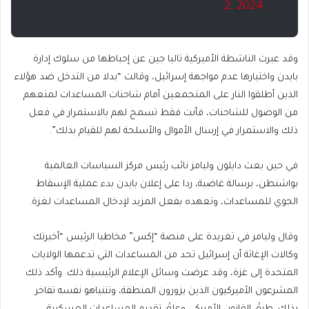
2, 2024
وقد عبرت الناشطة الأميركية تاليا جين عن إحباطها من سلوك إدارة
بايدن واختيارها عدم مواجهة إسرائيل، وقالت “بدلا من التدخل ضد هؤلاء
الذين أطلقوا النار على المتجمعين أمام شاحنات المساعدات لمنعهم
من الوصول للشاحنات، فأنت فقط تسمح لهم بالاستمرار في فعل
ذلك والاستمرار في إرسال الأموال والأسلحة لهم للقيام بذلك”.
في حين بعث دايلون وليامز نائب رئيس مركز السياسات العالمية
بواشنطن، برسالة غاضبة، ردا على إعلان بايدن بدء عملية الإسقاط
الجوي للمساعدات، وتعهده بفعل المزيد لإدخال المساعدات لغزة.
وقال وليامر في تغريدة على منصة “إكس” مخاطبا الرئيس “أخبرتك
وكالات الإغاثة أن إسرائيل تحد من المساعدات التي تدعمها الولايات
المتحدة إلى غزة، وقد عرضت وسائل الإعلام الرئيسية ذلك. وأكد ذلك
المشرعون الأميركيون الذين يزورون المنطقة، ونتنياهو نفسه تفاخر