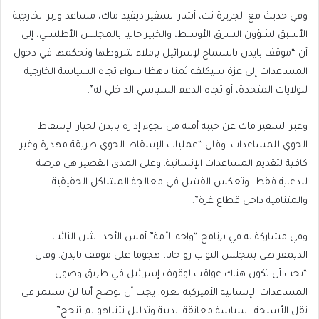
وفي حديث مع الجزيرة نت، أشار السفير ديفيد ماك، مساعد وزير الخارجية
الأسبق لشؤون الشرق الأوسط، والخبير حاليا بالمجلس الأطلسي، إلى
أن “موقف بايدن بالسماح لإسرائيل بإملاء شروطها وتحكمها في دخول
المساعدات إلى غزة سيكلفه ثمنا باهظا سواء تجاه السياسة الخارجية
للولايات المتحدة، أو تجاه الدعم السياسي الداخلي له”.
وعبر السفير ماك عن خيبة أمله من لجوء إدارة بايدن لخيار الإسقاط
الجوي للمساعدات. وقال “عمليات الإسقاط الجوي طريقة مهدرة وغير
كافية لتقديم المساعدات الإنسانية. وعلى المدى القصير هي فرصة
للدعاية فقط، وتعكس الفشل في معالجة المشاكل الحقيقية
والمتنامية داخل قطاع غزة”.
وفي مشاركة له في برنامج “واجه الأمة” أمس الأحد، شن النائب
الديمقراطي بمجلس النواب رو خانا، هجوما على موقف بايدن. وقال
“يجب أن تكون هناك عواقب لوقوف إسرائيل في طريق وصول
المساعدات الإنسانية الأميركية لغزة. يجب أن نوضح أننا لن نستمر في
نقل الأسلحة.. سياسة معانقة الدببة وتدليل نتنياهو لم تنجح”.