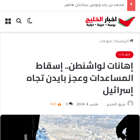
محمد بن زايد وبوتين يتباحثان هاتفياً حول التعاون والتطورات الإقليمية والدولية
الوضع
بحث
الق
المظلم
عن
الرئيسية
/
منوعات
منوعات
إهانات لواشنطن.. إسقاط
المساعدات وعجز بايدن تجاه
إسرائيل
فريق التحرير
مارس 4, 2024
0
649