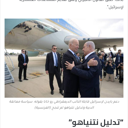
بذلك. طبقْ القانون الأميركي وعلقْ تقديم المساعدات العسكرية
لإسرائيل”.
دعم بايدن لإسرائيل قابلة النائب الديمقراطي رو خانا بقوله: سياسة معانقة
الدببة وتدليل نتنياهو لم تنجح (الفرنسية)
“تدليل نتنياهو”