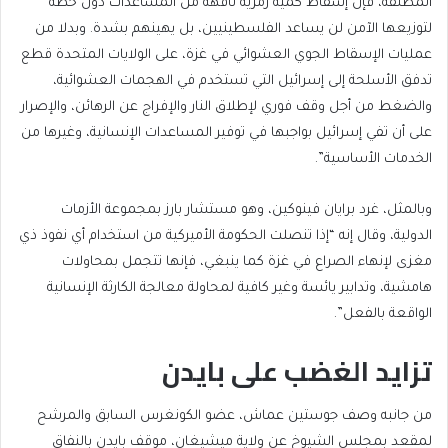
المطلقة، فإن إسقاط كمية رمزية تافهة من المساعدات دون خطة
لتوزيعها الآمن لن يساعد الفلسطينيين، بل يهينهم بشدة. وبدلا من
عمليات الإسقاط الجوي العشوائي في غزة، على الولايات المتحدة قطع
تدفق الأسلحة إلى إسرائيل التي تستخدم في الهجمات العشوائية،
والضغط من أجل وقف فوري لإطلاق النار والإفراج عن الرهائن، والإصرار
على أن تفي إسرائيل بواجبها في توفير المساعدات الإنسانية، وغيرها من
الخدمات الأساسية”.
وبالمثل، غرد برايان فينوكين، وهو مستشار بارز بمجموعة الأزمات
الدولية، وقال إنه “إذا تنصلت الحكومة الأميركية من استخدام أي نفوذ ذي
مغزى لإنهاء الصراع في غزة كما ينبغي، فإنها تتجمل بمحاولات
هامشية، وتدابير يائسة وغير كافية لمحاولة معالجة الكارثة الإنسانية
الواقعة بالفعل”.
تزايد الغضب على بايدن
من جانبه وصف جوستين عماش، عضو الكونغرس السابق والمرشح
لمقعد بمجلس الشيوخ عن ولاية ميشيغان، موقف بايدن بالنفاق