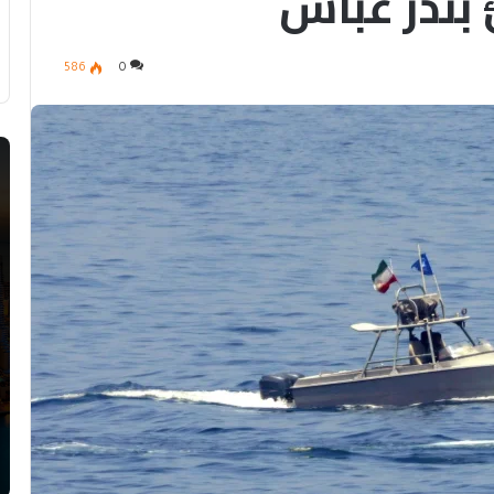
ندر عباس
586
0