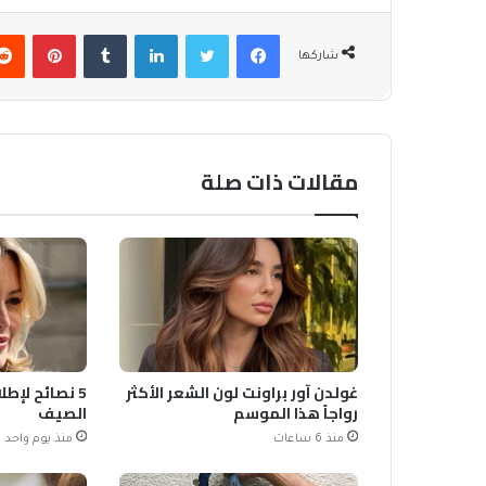
فيسبوك
تويتر
لينكدإن
بينتير
شاركها
مقالات ذات صلة
غولدن آور براونت لون الشعر الأكثر
5 نصائح لإطل
رواجاً هذا الموسم
الصيف
منذ 6 ساعات
منذ يوم واحد