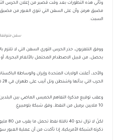
وتأتي هذه التطورات بعد وقت قصير من إعلان الحرس الثو
مضيق هرمز، وأن على السفن التي تنوي العبور من مضيق هرم
السبت.
سفن متوقفة ف
ووفق التلفزيون، حذر الحرس الثوري السفن التي لا تلتزم 
يحصل، من قبيل الاصطدام المحتمل بالألغام البحرية، أو
والأحد، أعلنت الولايات المتحدة وإيران والوساطة الباكس
الحرب التي بدأتها واشنطن وتل أبيب على طهران في 28 فبراير/شباط الماضي.
وعقب توقيع مذكرة التفاهم الخميس الماضي بين البلدين
10 ملايين برميل من النفط، وفق شبكة بلومبيرغ.
لكنْ لا 
ذكرته الشبكة الأمريكية، إذا تأكدت من أن عملية العبور سو