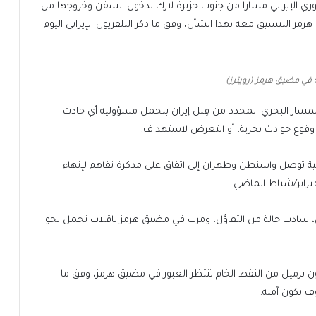
ري الإيراني مسارا من جنوب جزيرة لارك لدخول السفن وخروجها من
ز التنسيق معه بهذا الشأن، وفق ما ذكر التلفزيون الإيراني اليوم
ي مضيق هرمز (رويترز)
بالمسار البحري المحدد من قِبل إيران بتحمل مسؤولية أي حادث
 وقوع حوادث بحرية، أو التعرض لاستهداف.
تانية توصل واشنطن وطهران إلى اتفاق على مذكرة تفاهم لإنهاء
، سادت حالة من التفاؤل، ومرت في مضيق هرمز ناقلات تحمل نحو
تزال نحو 40 ناقلة نفط تحمل ما يقرب من 80 مليون برميل من النفط الخام تنتظر العبور في مضيق هرمز، وفق ما
ف تكون آمنة.