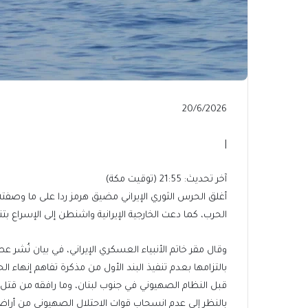
Published
20/6/2026
On
20/6/2026
|
آخر
آخر تحديث: 21:55 (توقيت مكة)
تحديث:
أغلق الحرس الثوري الإيراني مضيق هرمز ردا على ما وصفته
21:55
الحرب، كما دعت الخارجية الإيرانية واشنطن إلى الإسراع بت
(توقيت
مكة)
وقال مقر خاتم الأنبياء العسكري الإيراني، في بيان نُشر عص
بالتزامها بعدم تنفيذ البند الأول من مذكرة تفاهم إنهاء ا
قبل النظام الصهيوني في جنوب لبنان، وما رافقه من قتل
بالنظر إلى عدم انسحاب قوات الاحتلال الصهيوني من أراض