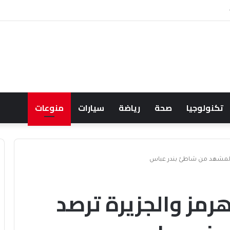
لف البحري السعودي يعزز أمن الملاحة الإقليمية والدولية
تكنولوجيا
صحة
رياضة
سيارات
منوعات
 المشهد من شاطئ بندر عباس
رمز والجزيرة ترصد