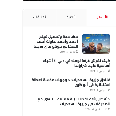
الأشهر
الأخيرة
تعليقات
مشاهدة وتحميل فيلم
أحمد وأحمد بطولة أحمد
السقا عبر موقع ماي سيما
MyCima (وي سيما WeCima)
يوليو 8, 2025
كيف تفرش غرفة نومك في دبي: 5 أشياء
أساسية عليك شراؤها
سبتمبر 9, 2024
فنادق جزيرة السعديات: 5 وجهات مذهلة لعطلة
استثنائية في أبو ظبي
سبتمبر 9, 2024
5 أفكار رائعة لقضاء ليلة ممتعة لا تُنسى مع
الصديقات في جزيرة السعديات
أغسطس 6, 2024