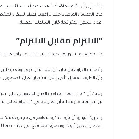
وأشار إلى أن الأيام الماضية شهدت عبورا سلسا نسبيا 
فجر الخميس الماضي، حيث تراجعت أعداد السفن المنتظرة، ل
أعداد السفن المتراكمة خلال الساعات المقبلة.
“الالتزام مقابل الالتزام”
من جهتها، قالت وزارة الخارجية الإيرانية إن على أمريكا ال
وأضافت الوزارة، في بيان، أن البند الأول (وهو وقف إطلاق 
وأن الطرف المقابل “أخل بالتزامه بإجبار الكيان الصهيوني ع
وبيّنت أن “عدم توقف اعتداءات الكيان الصهيوني على لبنان
لن يتم تنفيذه، ومعلنة أن مقاربتها هي “الالتزام مقابل الالت
واعتبرت الوزارة أن بنود مذكرة التفاهم هي مجموعة متكامل
الحصار البحري أوقِف ومضيق هرمز فُتح -في حينه- طبقا لم