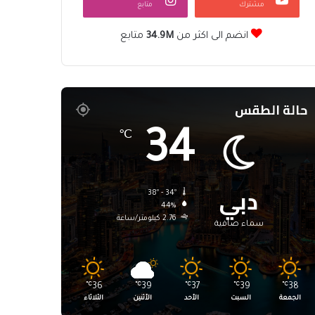
مشترك
متابع
انضم الى اكثر من
34.9M
متابع
حالة الطقس
34
℃
دبي
38º - 34º
44%
2.76 كيلومتر/ساعة
سماء صافية
℃
36
℃
39
℃
37
℃
39
℃
38
الجمعة
السبت
الأحد
الأثنين
الثلاثاء