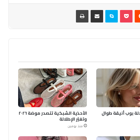
يست
بوكيت
سكايب
مشاركة عبر البريد
طباعة
الة بوب أنيقة طوال
الأحذية الشبكية تتصدر موضة ٢٠٢٦
وتغيّر الإطلالة
منذ يومين