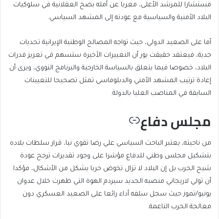
مستشارا للمرشد الأعلى، معربا عن أمله بضخ العقلانية في سلوكيات
البلاد الأمنية والسياسية مع عودته إلى المشهد السياسي.
أما على الصعيد الدولي، حيث تواجه المصالح الوطنية الإيرانية تحديات
جدية، فيعتقد حقيقت بور أن التغييرات الأخيرة ستسهم في تعزيز قدرات
البلاد، خصوصا فيما يتعلق بالسياسة الخارجية والبرنامج النووي، ويرى أن
إعادة ترتيب المشهد الأمني والدبلوماسي تمثل تصحيحا للتعيينات
السابقة في المناصب العليا بالدولة.
مجلس دفاع
من ناحيته، يعتبر الباحث السياسي علي رضا تقوي نيا، قرار سلطات بلاده
بتشكيل مجلس وطني للدفاع مؤشرا على وجود تقديرات ترجح عودة
شبح الحرب بل إن البلاد لا تزال تخوض حربا بشكل من الأشكال، مؤكدا
أن تولي لاريجاني منصبه الجديد سيردم الهوة التي ظهرت خلال عدوان
يونيو/تموز حيث سجل سلفه أداء رائعا على الصعيد العسكري دون
معالجة الحرب الناعمة.