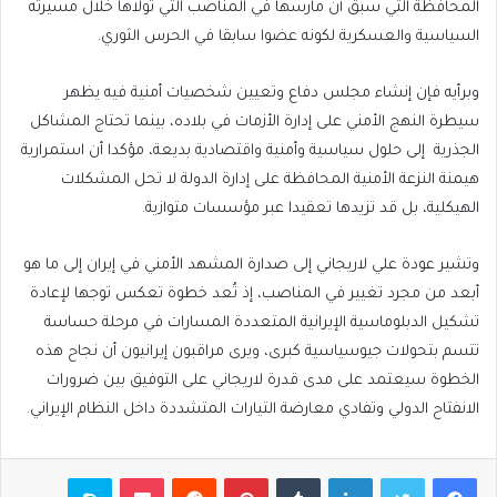
المحافظة التي سبق أن مارسها في المناصب التي تولاها خلال مسيرته
السياسية والعسكرية لكونه عضوا سابقا في الحرس الثوري.
وبرأيه فإن إنشاء مجلس دفاع وتعيين شخصيات أمنية فيه يظهر
سيطرة النهج الأمني على إدارة الأزمات في بلاده، بينما تحتاج المشاكل
الجذرية إلى حلول سياسية وأمنية واقتصادية بديعة، مؤكدا أن استمرارية
هيمنة النزعة الأمنية المحافظة على إدارة الدولة لا تحل المشكلات
الهيكلية، بل قد تزيدها تعقيدا عبر مؤسسات متوازية.
وتشير عودة علي لاريجاني إلى صدارة المشهد الأمني في إيران إلى ما هو
أبعد من مجرد تغيير في المناصب، إذ تُعد خطوة تعكس توجها لإعادة
تشكيل الدبلوماسية الإيرانية المتعددة المسارات في مرحلة حساسة
تتسم بتحولات جيوسياسية كبرى، ويرى مراقبون إيرانيون أن نجاح هذه
الخطوة سيعتمد على مدى قدرة لاريجاني على التوفيق بين ضرورات
الانفتاح الدولي وتفادي معارضة التيارات المتشددة داخل النظام الإيراني.
فيسبوك
تويتر
لينكدإن
بينتيريست
بوكيت
سكايب