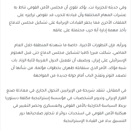
وفي حديثه للجزيرة نت، يؤكد تقوي أن مجلس الأمن القومي تناط به
عشرات المهام المختلفة وأن قيادته للحرب قد تقوض تركيزه على
الملفات الأخرى مما يحفز القيادات الإيرانية على تشكيل مجلس للدفاع
يأخذ مهمة إدارة أية حرب محتملة على عاتقه.
وبرأيه، فإن التطورات الأخيرة، خاصة ما شهدته المنطقة خلال العام
الماضي، شكلت مبررا كافيا لتشكيل مجلس الدفاع حتى قبل الهجوم
الإسرائيلي على إيران، ويضيف أن تفعيل الدول الغربية لآلية الزناد بات
شبه مؤكد، الأمر الذي ستقابله طهران بخطوات مؤلمة، من شأنها أن
تصعد التوتر وتفتح الباب أمام جولة جديدة من المواجهة.
في المقابل، تنتقد شريحة من الإيرانيين التحول الجاري في معادلة صنع
القرار الإيراني وتدوير الشخصيات في مؤسسة إستراتيجية مكلفة دستوريا
بربط السياسة الخارجية بالأمن القومي والعسكري وحصر التغيير في
هيكلية الأمن القومي في استحداث دوائر لا تتجاوز صلاحياتها دور
التنسيق بدلا من القيادة الإستراتيجية.