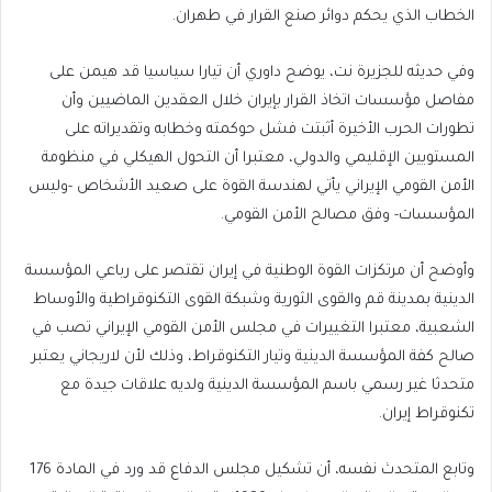
الخطاب الذي يحكم دوائر صنع القرار في طهران.
وفي حديثه للجزيرة نت، يوضح داوري أن تيارا سياسيا قد هيمن على
مفاصل مؤسسات اتخاذ القرار بإيران خلال العقدين الماضيين وأن
تطورات الحرب الأخيرة أثبتت فشل حوكمته وخطابه وتقديراته على
المستويين الإقليمي والدولي، معتبرا أن التحول الهيكلي في منظومة
الأمن القومي الإيراني يأتي لهندسة القوة على صعيد الأشخاص -وليس
المؤسسات- وفق مصالح الأمن القومي.
وأوضح أن مرتكزات القوة الوطنية في إيران تقتصر على رباعي المؤسسة
الدينية بمدينة قم والقوى الثورية وشبكة القوى التكنوقراطية والأوساط
الشعبية، معتبرا التغييرات في مجلس الأمن القومي الإيراني تصب في
صالح كفة المؤسسة الدينية وتيار التكنوقراط، وذلك لأن لاريجاني يعتبر
متحدثا غير رسمي باسم المؤسسة الدينية ولديه علاقات جيدة مع
تكنوقراط إيران.
وتابع المتحدث نفسه، أن تشكيل مجلس الدفاع قد ورد في المادة 176