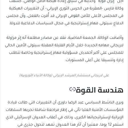
أجل “إيران قوية” وحديثه في سياق إعادة هيكلة الأمن الوطني، كشفت
وكالة فارس -المقربة من الحرس الثوري الإيراني– أن التغييرات الهيكلية
في المجلس الأعلى للأمن القومي الإيراني قد أُقرت بالفعل، وأن مجلس
الدفاع سيتولى مهام إستراتيجية في مجال السياسات الدفاعية للدولة.
وأضافت الوكالة، الجمعة الماضية، نقلا عن مصادر مطلعة أنه إثر مزاولة
لاريجاني مهامه الجديدة خلال الأيام القليلة المقبلة سيتولى الأمين الحالي
للمجلس علي أكبر أحمديان مسؤولية مهام إستراتيجية وخاصة تتطلب
إدارة وتنسيقا على أعلى المستويات.
علي لاريجاني مستشار المرشد الإيراني (وكالة الأنباء الأوروبية)
هندسة القوة
ويرى الناشط السياسي عبد الرضا داوري أن التغييرات التي طالت قيادة
المؤسسات الأمنية العليا تأتي في إطار مراجعة شاملة تجريها السلطات
الإيرانية لإستراتيجياتها الكبرى، وذلك في أعقاب العدوان الإسرائيلي الذي
استمر 12 يوما، معتبرا أن آثار هذا العدوان تمهد لتحول جذري في