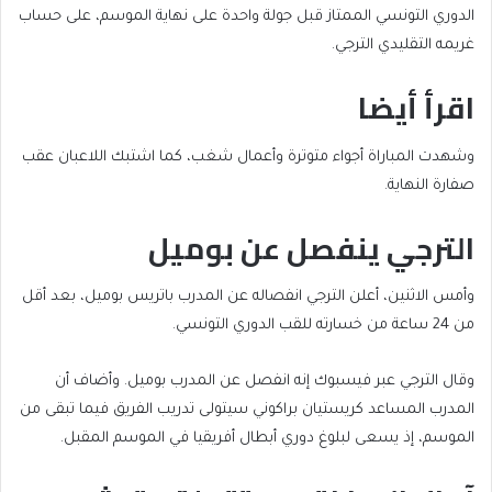
الدوري التونسي الممتاز قبل جولة واحدة على نهاية الموسم، على حساب
غريمه التقليدي الترجي.
اقرأ أيضا
end
list
وشهدت المباراة أجواء متوترة وأعمال شغب، كما اشتبك اللاعبان عقب
of
of
صفارة النهاية.
list
2
الترجي ينفصل عن بوميل
items
وأمس الاثنين، أعلن الترجي انفصاله عن المدرب باتريس بوميل، بعد أقل
من 24 ساعة من خسارته للقب الدوري التونسي.
وقال الترجي عبر فيسبوك إنه انفصل عن المدرب بوميل. وأضاف أن
المدرب المساعد كريستيان براكوني سيتولى تدريب الفريق فيما تبقى من
الموسم، إذ يسعى لبلوغ دوري أبطال أفريقيا في الموسم المقبل.