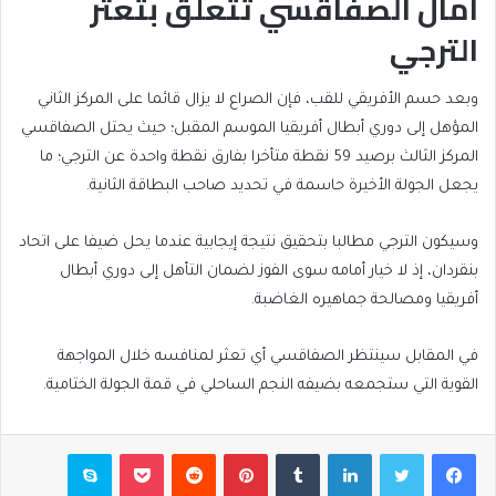
آمال الصفاقسي تتعلق بتعثر
الترجي
وبعد حسم الأفريقي للقب، فإن الصراع لا يزال قائما على المركز الثاني
المؤهل إلى دوري أبطال أفريقيا الموسم المقبل؛ حيث يحتل الصفاقسي
المركز الثالث برصيد 59 نقطة متأخرا بفارق نقطة واحدة عن الترجي؛ ما
يجعل الجولة الأخيرة حاسمة في تحديد صاحب البطاقة الثانية.
وسيكون الترجي مطالبا بتحقيق نتيجة إيجابية عندما يحل ضيفا على اتحاد
بنقردان، إذ لا خيار أمامه سوى الفوز لضمان التأهل إلى دوري أبطال
أفريقيا ومصالحة جماهيره الغاضبة.
في المقابل سينتظر الصفاقسي أي تعثر لمنافسه خلال المواجهة
القوية التي ستجمعه بضيفه النجم الساحلي في قمة الجولة الختامية.
فيسبوك
تويتر
لينكدإن
بينتيريست
بوكيت
سكايب