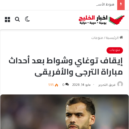
هبوط الأسهم والذهب وصعود النفط يعقّد مسار الفدرالي
الوضع
بحث
الق
المظلم
عن
الرئيسية
/
منوعات
منوعات
إيقاف توغاي وشواط بعد أحداث
مباراة الترجي والأفريقي
فريق التحرير
مايو 14, 2026
0
595