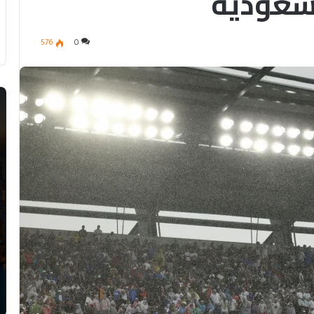
لسعودية
576
0