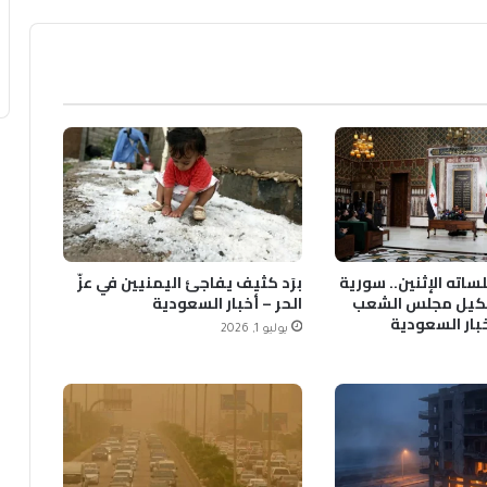
ساته الإثنين.. سورية
برَد كثيف يفاجئ اليمنيين في عزّ
يل مجلس الشعب
الحر – أخبار السعودية
خبار السعودية
يوليو 1, 2026