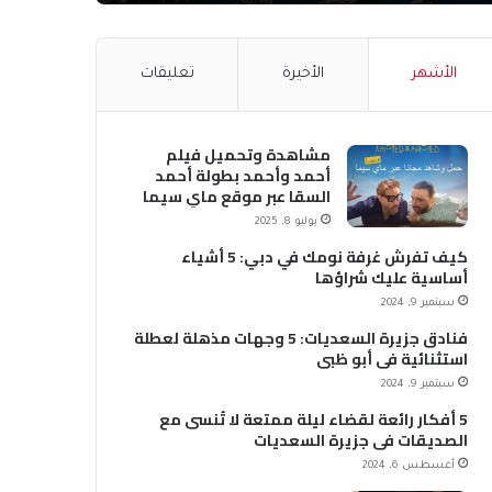
الأشهر
الأخيرة
تعليقات
مشاهدة وتحميل فيلم
أحمد وأحمد بطولة أحمد
السقا عبر موقع ماي سيما
MyCima (وي سيما WeCima)
يوليو 8, 2025
كيف تفرش غرفة نومك في دبي: 5 أشياء
أساسية عليك شراؤها
سبتمبر 9, 2024
فنادق جزيرة السعديات: 5 وجهات مذهلة لعطلة
استثنائية في أبو ظبي
سبتمبر 9, 2024
5 أفكار رائعة لقضاء ليلة ممتعة لا تُنسى مع
الصديقات في جزيرة السعديات
أغسطس 6, 2024