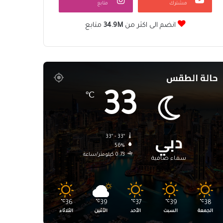
مشترك
متابع
انضم الى اكثر من
34.9M
متابع
حالة الطقس
33
℃
دبي
33º - 33º
56%
0.73 كيلومتر/ساعة
سماء صافية
℃
36
℃
39
℃
37
℃
39
℃
38
الجمعة
السبت
الأحد
الأثنين
الثلاثاء