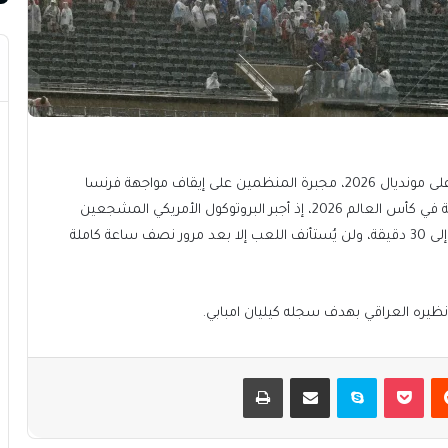
ضربت العواصف الرعدية مدينة فيلادلفيا لتفرض كلمتها على مونديال 2026، مجبرة المنظمين على إيقاف مواجهة فرنسا
والعراق ضمن منافسات الجولة الثانية للمجموعة التاسعة في كأس العالم 2026، إذ أجبر البروتوكول الأمريكي المشجعين
على إخلاء ملعب المباراة، ومُددت استراحة بين الشوطين إلى 30 دقيقة، ولن يُستأنف اللعب إلا بعد مرور نصف ساعة كاملة
نظيره العراقي بهدف سجله كيليان امبابي.
يست
بوكيت
سكايب
مشاركة عبر البريد
طباعة