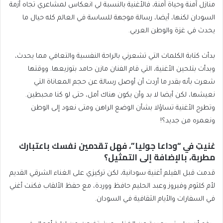
منازل آمنة وحياة آمنة، فالأغنية بالنسبة لي انعكاس لمشاعري تجاه أزمة
السودان لكنها، أيضا، رسالة موجهة للساسة في العالم كله حيال ما
يحدث في غزة والوطن العربي.
بدأت كتابة الكلمات التي تشعرني بالراحة النفسية والتعافي مما يحدث،
وبدأت بتلحين الأغنية، التي قام الفنان مازن حامد بتوزيعها. ووقتها
شعرت بأنه بقدر ما أردت أن أوصل رسالة عن حجم المعاناة التي
نعيشها، لكن أيضا لا بد وأن يكون هناك أمل، حتى لو كنا محبطين.
وتطرح الأغنية تساؤلا بشأن الوضع الراهن ومتى نعود إلى الوطن
ونعمره من جديد؟!
غنيتِ في “وداعا جوليا”، فهل تقدمين نفسك باعتبارك
مطربة، بالإضافة إلى التمثيل؟
قدمت قبل الفيلم أغنية سودانية، لكن تركيزي على الغناء الشرقي القديم
لأم كلثوم وفيروز وعبد الحليم حافظ ووردة، مع حفظ الألقاب فكنت أغني
في السفارات والأيام الثقافية في السودان.