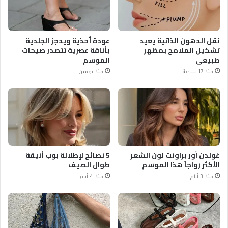
نقل الدهون الذاتية يعيد
عودة أحذية ويدجز الجلدية
تشكيل الملامح بمظهر
بأناقة عصرية تتصدر صيحات
طبيعي
الموسم
منذ 17 ساعة
منذ يومين
غولدن آور براونت لون الشعر
5 نصائح لإطلالة بوب أنيقة
الأكثر رواجاً هذا الموسم
طوال الصيف
منذ 3 أيام
منذ 4 أيام