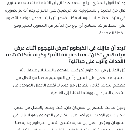
ودائما أقول للمخرج الرائع محمد كردفاني أن الفيلم تم تقديمه بمستوى
عال من الجدية والمسؤولية، كنا حريصين على الالتزام، رغم أنه تم تصويره
في فترة المظاهرات اليومية، فكنا نضطر لأن نرتب جدول مواعيد التصوير
على المظاهرات، لنتفادى أي نوع من التأخير في التصوير، لنسير وفق
الخطة المحددة.
تردد أن منزلكِ في الخرطوم تعرض للهجوم أثناء عرض
فيلمك في “كان”، فما حقيقة الأمر؟ وكيف شكلت هذه
الأحداث وأثرت على حياتكِ؟
كل المنازل في الخرطوم تعرضت للهجوم والاستيلاء عليها، وتم
الاستيلاء بالفعل على المنزل وآلاتي الموسيقية، كما هو الحال في
معظم البيوت، فنحن نتعامل مع قوى لا تفهم الجمال الموجود في
الشعب السوداني، ووقتها انتقلنا إلى القاهرة.
وحين قدمت للسفر إلى مهرجان كان، كنت وقتها بالفعل في مصر،
ولكن والدي الوحيد الذي أصر على البقاء في الخرطوم وهو لا يزال في
السودان ومؤخرا انتقل إلى مدينة شندي شمال الخرطوم ولا يمكننا