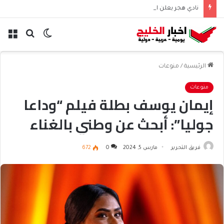
نادي هجر يعلن التعاقد مع المدافع الجزائري “أيوب دربال”
الوضع
بحث
الق
المظلم
عن
الرئيسية
/
منوعات
منوعات
إيمان يوسف بطلة فيلم “وداعا
جوليا”: أبحث عن وطني بالغناء
فريق التحرير
مارس 5, 2024
0
672