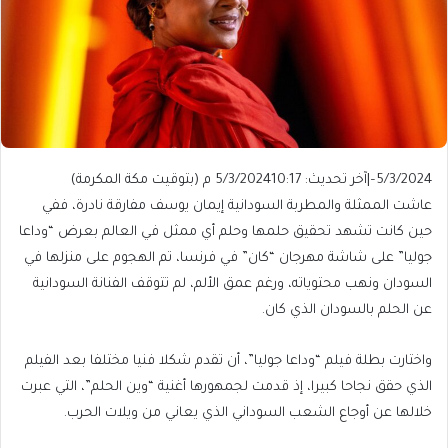
5/3/2024
–
|
آخر تحديث: 5/3/2024
10:17 م (بتوقيت مكة المكرمة)
عاشت الممثلة والمطربة السودانية إيمان يوسف مفارقة نادرة، ففي
حين كانت تشهد تحقيق حلمها وحلم أي ممثل في العالم بعرض “وداعا
جوليا” على شاشة مهرجان “كان” في فرنسا، تم الهجوم على منزلها في
السودان ونهب محتوياته، ورغم عمق الألم، لم تتوقف الفنانة السودانية
عن الحلم بالسودان الذي كان.
واختارت بطلة فيلم “وداعا جوليا”، أن تقدم شكلا فنيا مختلفا بعد الفيلم
الذي حقق نجاحا كبيرا، إذ قدمت لجمهورها أغنية “وين الحلم”، التي عبرت
خلالها عن أوجاع الشعب السوداني الذي يعاني من ويلات الحرب.