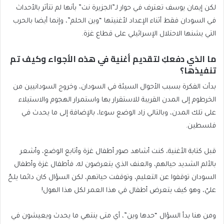
لكن إيمان يوسف تعترف في حوار لـ”الجزيرة نت” بأنها لم تتأثر بالأحداث
في السودان فقط أثناء الإعداد لأغنيتها “وين الحلم”، وإنما أيضا بالحرب
التي يشنها الاحتلال الإسرائيلي على قطاع غزة.
ما الذي دفعكِ لتقديم أغنية في هذه الأجواء وكيف تم
تنفيذها؟
بدأت الفكرة بسبب الأحوال السيئة في السودان، وخروج السودانيين من
الخرطوم إلى المدن القريبة للاستقرار بها واستمرار الهجوم والاستيلاء
على تلك المدن، وبالتالي زاد الوضع سوءا، بالإضافة إلى ما يحدث في
فلسطين.
قبل كتابة الأغنية، كنت أشاهد صور أطفال غزة وأتابع الوضع، وأشعر
بالألم الشديد حيالهم، والعنف الذي يتعرضون له، فأطفال غزة وأطفال
السودان توقفوا عن التعليم، وتوقفت حياتهم، لكن السؤال كان دائما يلحّ
عليّ، وهو كيف يتعرض أطفال في هذا العمر لكل هذا الهول!
ومن هنا بدأ السؤال “حدها وين”، أي متى ينتهي ما يحدث ويعيشون في