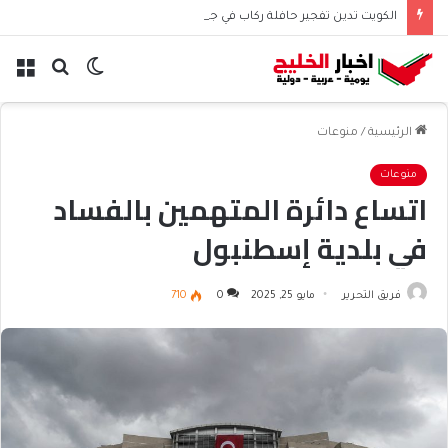
الكويت تدين تفجير حافلة ركاب في جرمانا السورية
الوضع
بحث
الق
المظلم
عن
الرئيسية
/
منوعات
منوعات
اتساع دائرة المتهمين بالفساد
في بلدية إسطنبول
فريق التحرير
مايو 25, 2025
0
710