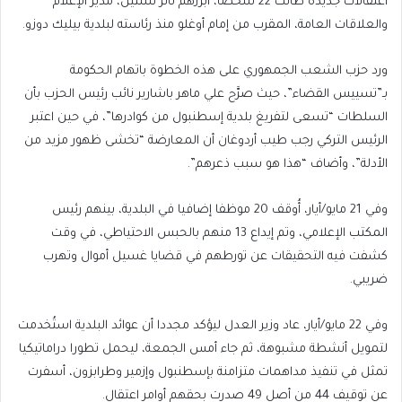
اعتقالات جديدة طالت 22 شخصا، أبرزهم تانر تشتين، مدير الإعلام
والعلاقات العامة، المقرب من إمام أوغلو منذ رئاسته لبلدية بيليك دوزو.
ورد حزب الشعب الجمهوري على هذه الخطوة باتهام الحكومة
بـ”تسييس القضاء”، حيث صرَّح علي ماهر باشارير نائب رئيس الحزب بأن
السلطات “تسعى لتفريغ بلدية إسطنبول من كوادرها”، في حين اعتبر
الرئيس التركي رجب طيب أردوغان أن المعارضة “تخشى ظهور مزيد من
الأدلة”، وأضاف “هذا هو سبب ذعرهم”.
وفي 21 مايو/أيار، أُوقف 20 موظفا إضافيا في البلدية، بينهم رئيس
المكتب الإعلامي، وتم إيداع 13 منهم بالحبس الاحتياطي، في وقت
كشفت فيه التحقيقات عن تورطهم في قضايا غسيل أموال وتهرب
ضريبي.
وفي 22 مايو/أيار، عاد وزير العدل ليؤكد مجددا أن عوائد البلدية استُخدمت
لتمويل أنشطة مشبوهة، ثم جاء أمس الجمعة، ليحمل تطورا دراماتيكيا
تمثل في تنفيذ مداهمات متزامنة بإسطنبول وإزمير وطرابزون، أسفرت
عن توقيف 44 من أصل 49 صدرت بحقهم أوامر اعتقال.