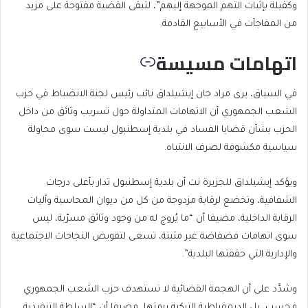
وكفيلة بإثبات التهم الموجهة إليهم”، لتبقى القضية مفتوحة على مزيد
من المفاجآت في الأسابيع القادمة.
اتهامات مسيسة
في السياق، يرى مراد جان إيشيلداق نائب رئيس لجنة الانضباط في حزب
الشعب الجمهوري أن الاتهامات المتداولة حول تسريب وثائق من داخل
الحزب بشأن قضايا الفساد في بلدية إسطنبول ليست سوى محاولة
سياسية مكشوفة لصرف الانتباه.
ويؤكد إيشيلداق للجزيرة نت أن بلدية إسطنبول تدار بأعلى درجات
الشفافية، وتخضع لرقابة مزدوجة من كل من ديوان المحاسبة وآليات
الرقابة الداخلية، مضيفا أن “ما يُروج له من وجود وثائق مسرّبة، ليس
سوى اتهامات فضفاضة غير مثبتة، تسعى لتقويض النجاحات الاجتماعية
والإدارية التي حققتها البلدية”.
وشدَّد على أن الهجمة القضائية لا تستهدف حزب الشعب الجمهوري
فحسب، بل الديمقراطية التركية برمتها، مضيفا أن “السلطة التنفيذية