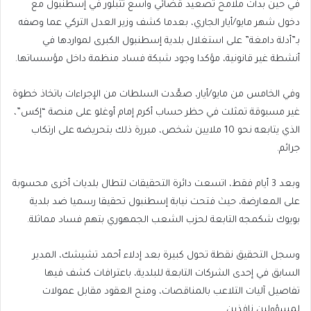
في حين بدأت ملامح تصعيد قضائي واسع تتبلور في إسطنبول مع
دخول شهر مايو/أيار الجاري، بعدما كشف وزير العدل التركي عما وصفه
بـ”أدلة دامغة” على استغلال بلدية إسطنبول الكبرى لمواردها في
أنشطة غير قانونية، مؤكدا وجود شبكة فساد منظمة داخل مؤسساتها.
وفي الخامس من مايو/أيار، صعَّدت السلطات من الإجراءات باتخاذ خطوة
غير مسبوقة تمثلت في حظر حساب أكرم إمام أوغلو على منصة “إكس”،
الذي يتابعه نحو 10 ملايين شخص، مبررة ذلك بتحريضه على ارتكاب
جرائم.
وبعد 3 أيام فقط، اتسعت دائرة التحقيقات لتطال بلديات أخرى محسوبة
على المعارضة، حيث فتحت نيابة إسطنبول تحقيقا رسميا ضد بلدية
بويوك شكمجه التابعة لحزب الشعب الجمهوري بتهم فساد مماثلة.
وسجل التحقيق نقطة تحول كبيرة بعد إدلاء أحمد تشيشك، المدير
السابق في إحدى الشركات التابعة للبلدية، باعترافات كشف فيها
تفاصيل آليات التلاعب بالمناقصات، ومنح العقود مقابل عمولات
لمسؤولين نافذين.