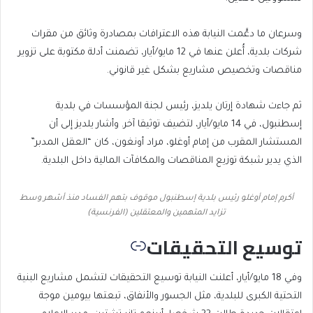
وسرعان ما دعَّمت النيابة هذه الاعترافات بمصادرة وثائق من مقرات
شركات بلدية، أُعلن عنها في 12 مايو/أيار، تضمنت أدلة مكتوبة على تزوير
مناقصات وتخصيص مشاريع بشكل غير قانوني.
ثم جاءت شهادة إرتان يلديز، رئيس لجنة المؤسسات في بلدية
إسطنبول، في 14 مايو/أيار، لتضيف توثيقا آخر. وأشار يلديز إلى أن
المستشار المقرب من إمام أوغلو، مراد أونغون، كان “العقل المدبر”
الذي يدير شبكة توزيع المناقصات والمكافآت المالية داخل البلدية.
أكرم إمام أوغلو رئيس بلدية إسطنبول موقوف بتهم الفساد منذ أشهر وسط
تزايد المتهمين والمعتقلين (الفرنسية)
توسيع التحقيقات
وفي 18 مايو/أيار، أعلنت النيابة توسيع التحقيقات لتشمل مشاريع البنية
التحتية الكبرى للبلدية، مثل الجسور والأنفاق، تبعتها بيومين موجة