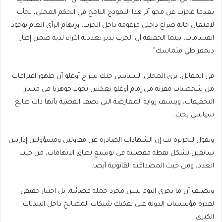
بعدما عجزت عن محو أثر هذا النموذج الناجح في الحكم المحلي، لجأت
لافتعال حالة صراع داخلي مزعومة داخل الحزب، وإيهام الرأي العام بوجود
انقسامات، بينما الحقيقة أن الحزب يدير تعددية الآراء لديه ضمن إطار
ديمقراطي متماسك”.
في المقابل، يرى المحلل السياسي جنك سراج أوغلو أن ظهور اعترافات
من شخصيات مقربة من إمام أوغلو يعكس تحولا جوهريا في مسار
التحقيقات، وينسف رواية المعارضة التي تصف القضية بأنها ذات طابع
سياسي بحت.
ويقول للجزيرة نت إن الشهادات الصادرة عن مقاولين ومسؤولين إداريين
سابقين تشكل نقطة مفصلية في توسيع نطاق الاتهامات، من حيث
العدد، ومن حيث المصداقية القانونية أيضا.
ويضيف أن ما يجري اليوم ليس مجرد حملة قضائية، بل اختبار حقيقي
لقدرة مؤسسات الدولة على تفكيك شبكات المصالح داخل البلديات
الكبرى.