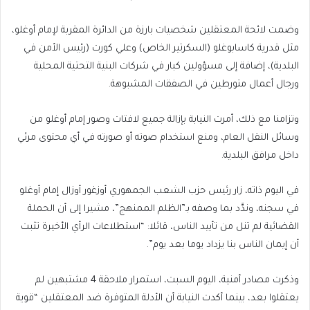
وضمت لائحة المعتقلين شخصيات بارزة من الدائرة المقربة لإمام أوغلو،
مثل قدرية كاسابوغلو (السكرتير الخاص) وعلي كورت (رئيس الأمن في
البلدية)، إضافة إلى مسؤولين كبار في شركات البنية التحتية المحلية
ورجال أعمال متورطين في الصفقات المشبوهة.
وتزامنا مع ذلك، أمرت النيابة بإزالة جميع لافتات وصور إمام أوغلو من
وسائل النقل العام، ومنع استخدام صوته أو صورته في أي محتوى مرئي
داخل مرافق البلدية.
في اليوم ذاته، زار رئيس حزب الشعب الجمهوري أوزغور أوزال إمام أوغلو
في سجنه، وندَّد بما وصفه بـ”الظلم الممنهج”، مشيرا إلى أن الحملة
القضائية لم تنل من تأييد الناس، قائلا: “استطلاعات الرأي الأخيرة تثبت
أن إيمان الناس بنا يزداد يوما بعد يوم”.
وذكرت مصادر أمنية، اليوم السبت، استمرار ملاحقة 4 مشتبهين لم
يعتقلوا بعد، بينما أكدت النيابة أن الأدلة المتوفرة ضد المعتقلين “قوية