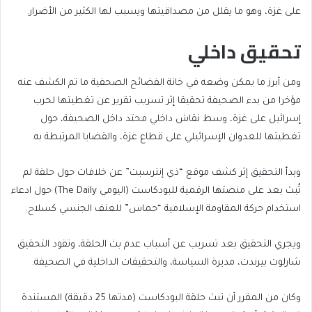
على غزة، وهو ما يقلل من مصداقيتها ويسبب لها الكثير من الأضرار.
تحقيق داخلي
ومن أبرز ما يمكن وضعه في خانة الفضائح الصحفية ما تم الكشف عنه
مؤخرا من بدء الصحيفة تحقيقا إثر تسريب تقرير عن تغطيتها لحرب
إسرائيل على غزة، وسط نقاش داخلي محتد داخل الصحيفة، حول
تغطيتها للعدوان الإسرائيلي على قطاع غزة، والقضايا المرتبطة به.
وبدأ التحقيق إثر كشف موقع “ذي إنترسبت” عن خلافات حول حلقة لم
تُبث بعد على منصتها الرقمية للبودكاست (اليومي The Daily) حول ادعاء
استخدام حركة المقاومة الإسلامية “حماس” للعنف الجنسي كسلاح.
ويجري التحقيق بعد تسريب عن أسباب عدم بث الحلقة، وتقود التحقيق
شارلوت بيرندت، مديرة السياسة، والتحقيقات الداخلية في الصحيفة.
وكان من المقرر أن تبث حلقة البودكاست (مدتها 25 دقيقة) المستندة