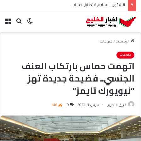
الشؤون الإسلامية تطلق حسابها الرسمي على تيك توك للمحتوى الديني
الوضع
بحث
الق
المظلم
عن
الرئيسية
/
منوعات
منوعات
اتهمت حماس بارتكاب العنف
الجنسي.. فضيحة جديدة تهز
“نيويورك تايمز”
فريق التحرير
مارس 3, 2024
0
616