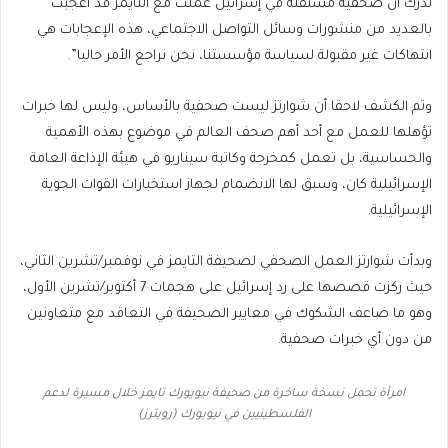
ندرك أن صحفية مستقلة في إسرائيل عملت مع التايمز قد أعجبت
بالعديد من منشورات وسائل التواصل الاجتماعي، هذه الإعجابات هي
انتهاكات غير مقبولة لسياسة مؤسستنا، نحن نراجع الأمر حاليا”.
وتم الكشف لاحقا أن شوارتز ليست صحفية بالأساس، وليس لها خبرات
تؤهلها للعمل مع أحد أهم صحف العالم في موضوع بهذه الأهمية
والحساسية، بل تعمل كمخرجة وكاتبة سيناريو في هيئة الإذاعة العامة
الإسرائيلية كان، وسبق لها الانضمام لجهاز استخبارات القوات الجوية
الإسرائيلية.
وبدأت شوارتز العمل الصحفي لصحيفة التايمز في نوفمبر/تشرين الثاني،
حيث ركزت قصصها على رد إسرائيل على هجمات 7 أكتوبر/تشرين الأول،
وهو ما ضاعف الشكوك في معايير الصحيفة في التعاقد مع متعاونين
من دون أي خبرات صحفية.
امرأة تحمل نسخة ساخرة من صحيفة نيويورك تايمز خلال مسيرة لدعم
الفلسطينيين في نيويورك (رويترز)