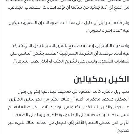
لكن منتقدي القصة أشاروا إلى أن الدفن السريع للضحايا منع السلطات
من جمع أي أدلة جنائية من شأنها أن تؤكد ادعاءات الاغتصاب الجماعي.
ولم تقدم إسرائيل أي دليل على هذا الادعاء، وقالت إن التحقيق سيكون
فيه “عدم احترام للموتى”.
واضطرت التايمز إلى إضافة تصحيح للتقرير المثير للجدل الذي شاركت
فيه آنات، موضحة أن الشرطة الإسرائيلية “تعتمد بشكل أساسي على
شهادات الشهود، وليس على تشريح الجثث أو أدلة الطب الشرعي”.
الكيل بمكيالين
كتب ويل بانش، كاتب العمود في صحيفة فيلادلفيا إنكوايرر، يقول
“بصفتي صحفيا مخضرما، أعلم أن هناك الكثير من المراسلين الحائزين
على جوائز والذين يتسابقون ليكتبوا في نيويورك تايمز. لكن صانعة أفلام
ليس لديها خبرة صحفية على الإطلاق، ويظهر تقريرها على الصفحة
الأولى التي تغطي القضايا الأكثر إثارة للجدل في العالم، هناك شيء غير
صحيح”.