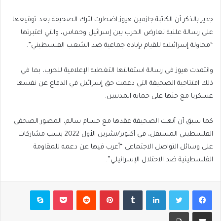
جدير بالذكر أن الكاتبة جازمين هيوز اضطرت لترك الصحيفة بعد توقيعها
على رسالة علنية تعارض الحرب بين إسرائيل وحماس، والتي اعتبرتها
“محاولة إسرائيلية للقيام بإبادة جماعية ضد الشعب الفلسطيني”.
وانتقدت هيوز في رسالة استقالتها التغطية الإعلامية للحرب، بما في
ذلك افتتاحية الصحيفة التي دعمت حق إسرائيل في الدفاع عن نفسها
عسكريا مع حثها على حماية المدنيين.
كما سبق أن أنهت الصحيفة عقدها مع حسام سالم، المصور الصحفي
الفلسطيني المستقل، في أكتوبر/تشرين الأول 2022 بسب مشاركات
على وسائل التواصل الاجتماعي “أعرب فيها عن دعمه للمقاومة
الفلسطينية ضد الاحتلال الإسرائيلي”.
فيسبوك
تويتر
لينكدإن
بينتيريست
بوكيت
سكايب
مشاركة عبر البريد
طباعة