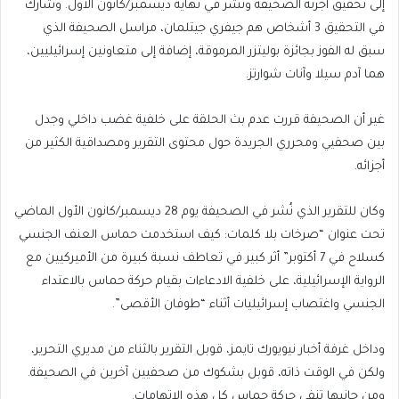
إلى تحقيق أجرته الصحيفة ونشر في نهاية ديسمبر/كانون الأول. وشارك
في التحقيق 3 أشخاص هم جيفري جيتلمان، مراسل الصحيفة الذي
سبق له الفوز بجائزة بوليتزر المرموقة، إضافة إلى متعاونين إسرائيليين،
هما آدم سيلا وآنات شوارتز.
غير أن الصحيفة قررت عدم بث الحلقة على خلفية غضب داخلي وجدل
بين صحفيي ومحرري الجريدة حول محتوى التقرير ومصداقية الكثير من
أجزائه.
وكان للتقرير الذي نُشر في الصحيفة يوم 28 ديسمبر/كانون الأول الماضي
تحت عنوان “صرخات بلا كلمات: كيف استخدمت حماس العنف الجنسي
كسلاح في 7 أكتوبر” أثر كبير في تعاطف نسبة كبيرة من الأميركيين مع
الرواية الإسرائيلية، على خلفية الادعاءات بقيام حركة حماس بالاعتداء
الجنسي واغتصاب إسرائيليات أثناء “طوفان الأقصى”.
وداخل غرفة أخبار نيويورك تايمز، قوبل التقرير بالثناء من مديري التحرير،
ولكن في الوقت ذاته، قوبل بشكوك من صحفيين آخرين في الصحيفة.
ومن جانبها تنفي حركة حماس كل هذه الاتهامات.