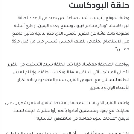
حلقة البودكاست
وطبقا لموقع إنترسبت، تمت صياغة نص جديد في الإعداد لحلقة
البودكاست، “وذكر محاذير كبيرة، وسمح بعدم اليقين، وطرح أسئلة
مفتوحة كانت غائبة عن التقرير الأصلي، الذي قدم نتائجه كدليل قاطع
على الاستخدام المنهجي للعنف الجنسي كسلاح حرب من قبل حركة
حماس”.
وواجهت الصحيفة معضلة، فإذا بثت الحلقة سيتم التشكيك في التقرير
الأصلي المنشور، التي استقى منها البودكاست حلقته، وإذا تم تعديل
الحلقة لتتماشى مع نصوص التقرير، سيتم المخاطرة بإعادة تكرار
الأخطاء الواردة بالتقرير.
واعتمد التقرير الذي قالت الصحيفة إنه نتيجة تحقيق استمر شهرين، على
مقابلات مع جنود ومسعفين أفادوا بأنهم رأوا عشرات الجثث لنساء
لديهن “علامات سوء معاملة في مناطقهن التناسلية”.