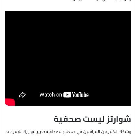
شوارتز ليست صحفية
وشكك الكثير من المراقبين في صحة ومصداقية تقرير نيويورك تايمز عند