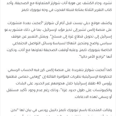
نشره، وجاء الكشف عن هوية آنات شوارتز المتعاونة مع الصحيفة، وأحد
كتاب التقرير الثلاثة بمثابة قنبلة انفجرت في وجه نيويورك تايمز.
وكشف موقع ديلي بيست قبل أيام أن شوارتز “أعجبت بعدة منشورات
على منصة إكس تشير إلى تحيز مؤيد لإسرائيل، بما في ذلك منشور يدعو
إسرائيل إلى تحويل قطاع غزة إلى مسلخ”. ويمثل التعبير عن موقف
سياسي واضح ومتحيز، انتهاكا لسياسة وسائل التواصل الاجتماعي
الخاصة بنيويورك تايمز، وعليه أوقفت الصحيفة تعاونها مع آنات، وذكرت
أنها “تراجع الأمر حاليا”.
كما أعجبت شوارتز بتغريدة على منصة إكس كرر فيه الحساب الرسمي
للحكومة الإسرائيلية نظريات المؤامرة القائلة إن “إرهابيي حماس قطعوا
رؤوس 40 طفلا إسرائيليا خلال هجومهم عبر الحدود على البلدات
والكيبوتسات على طول حدود غزة”، وذلك رغم عدم وجود تأكيد مستقل
أو رسمي لهذه الادعاءات.
وقالت المتحدثة باسم نيويورك تايمز دانييل رودس في بيان لها “نحن