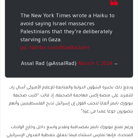
The New York Times wrote a Haiku to
avoid saying Israel massacres
Palestinians that they’re deliberately
starving in Gaza.
pic.twitter.com/RGeIKA3vtH
March 1, 2024
— Assal Rad (@AssalRad)
ودفع ذلك بخبيرة الشؤون الدولية والمتابعة للإعلام الأميركي آسال راد،
للتغريد على منصة إكس مهاجمة الصحيفة، إذ قالت “كتبت صحيفة
نيويورك تايمز ألغازا لتجنب القول إن إسرائيل تذبح الفلسطينيين وأنهم
يتضورون جوعا عمدا في غزة”.
ورغم تمتع نيويورك تايمز بمصداقية وتقدير واسع داخل وخارج الولايات
المتحدة، فإنها تمارس استثناء فيما يتعلق بتغطية العدوان الإسرائيلي