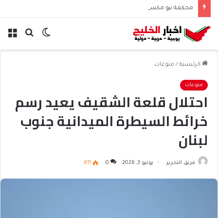
محكمة نيو مكسيكو تغرم ميتا نصف مليار دولار بسبب الأطفال
الوضع
بحث
الق
المظلم
عن
الرئيسية
/
منوعات
منوعات
احتلال قلعة الشقيف يعيد رسم
خرائط السيطرة الميدانية جنوب
لبنان
فريق التحرير
يونيو 3, 2026
0
611