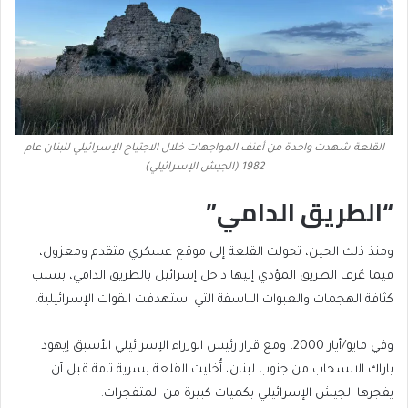
القلعة شهدت واحدة من أعنف المواجهات خلال الاجتياح الإسرائيلي للبنان عام
1982 (الجيش الإسرائيلي)
“الطريق الدامي”
ومنذ ذلك الحين، تحولت القلعة إلى موقع عسكري متقدم ومعزول،
فيما عُرف الطريق المؤدي إليها داخل إسرائيل بالطريق الدامي، بسبب
كثافة الهجمات والعبوات الناسفة التي استهدفت القوات الإسرائيلية.
وفي مايو/أيار 2000، ومع قرار رئيس الوزراء الإسرائيلي الأسبق إيهود
باراك الانسحاب من جنوب لبنان، أُخليت القلعة بسرية تامة قبل أن
يفجرها الجيش الإسرائيلي بكميات كبيرة من المتفجرات.