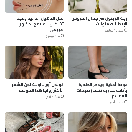
زيت الزيتون سر جمال العروس
نقل الدهون الذاتية يعيد
الإيطالية متوارث
تشكيل الملامح بمظهر
طبيعي
منذ 16 ساعة
منذ يومين
عودة أحذية ويدجز الجلدية
غولدن آور براونت لون الشعر
بأناقة عصرية تتصدر صيحات
الأكثر رواجاً هذا الموسم
الموسم
منذ 4 أيام
منذ 3 أيام