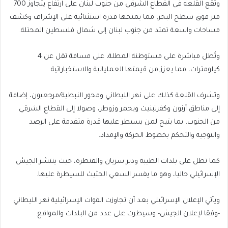
وتقع القلعة في القطاع الشرقي من جنوب لبنان على ارتفاع يتجاوز 700
متر فوق سطح البحر، مما يمنحها قدرة استثنائية على الإشراف وكشف
مساحات واسعة تمتد من جنوب لبنان إلى شمال فلسطين المحتلة.
وتُطل مباشرة على مستوطنة المطلة، على مسافة تقل عن 4
كيلومترات، مما يعزز من قيمتها العملياتية والاستخباراتية.
وتشرف القلعة كذلك على نهر الليطاني ومحور النبطية/مرجعيون، إضافة
إلى مناطق أرنون وكفرتبنيت ويحمر وزوطر، وصولا إلى القطاع الشرقي
من الجنوب، بما يتيح لمن يسيطر عليها قدرة متقدمة على الرصد
والتوجيه والتحكم بخطوط الحركة والإمداد.
كما تطل على بلدات الطيبة ودير سريان والقنطرة، حيث ينتشر الجيش
الإسرائيلي حاليا، وهو ما يفسر السعي الحثيث للسيطرة عليها.
ويأتي الإعلان الإسرائيلي بعد أن تجاوزت القوات الإسرائيلية نهر الليطاني
-وفقا لإعلان الجيش- وسيطرت على عدد من البلدات والمواقع.