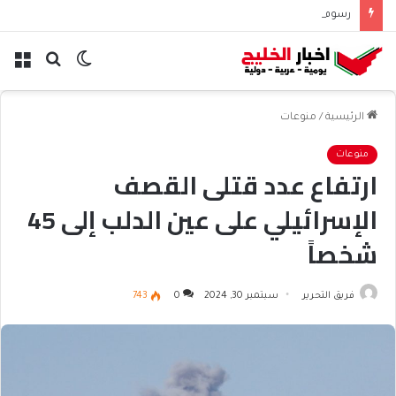
رسوم الحوثيين على باب المندب تعيد حسابات مخاطر الملاحة
الوضع
بحث
الق
المظلم
عن
الرئيسية
/
منوعات
منوعات
ارتفاع عدد قتلى القصف
الإسرائيلي على عين الدلب إلى 45
شخصاً
فريق التحرير
سبتمبر 30, 2024
0
743