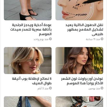
نقل الدهون الذاتية يعيد
عودة أحذية ويدجز الجلدية
تشكيل الملامح بمظهر
بأناقة عصرية تتصدر صيحات
طبيعي
الموسم
منذ 11 ساعة
منذ يوم واحد
غولدن آور براونت لون الشعر
5 نصائح لإطلالة بوب أنيقة
الأكثر رواجاً هذا الموسم
طوال الصيف
منذ يومين
منذ 3 أيام