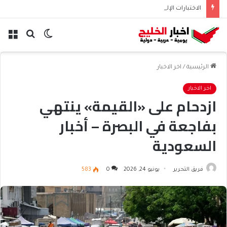
الاختبارات الإلكترونية في منصة مدرستي | خطوات أداء الاختبارات
الوضع
بحث
الق
المظلم
عن
الرئيسية
/
اخر الاخبار
اخر الاخبار
ازدحام على «القيمة» ينتهي
بفاجعة في البصرة – أخبار
السعودية
فريق التحرير
يونيو 24, 2026
0
583