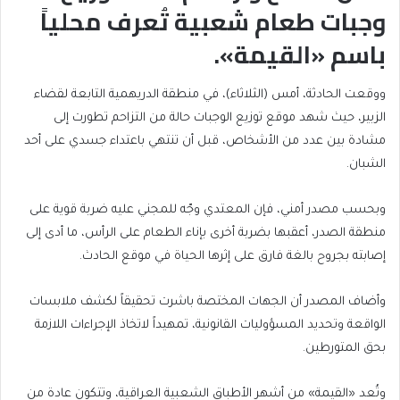
وجبات طعام شعبية تُعرف محلياً
باسم «القيمة».
ووقعت الحادثة، أمس (الثلاثاء)، في منطقة الدريهمية التابعة لقضاء
الزبير، حيث شهد موقع توزيع الوجبات حالة من التزاحم تطورت إلى
مشادة بين عدد من الأشخاص، قبل أن تنتهي باعتداء جسدي على أحد
الشبان.
وبحسب مصدر أمني، فإن المعتدي وجّه للمجني عليه ضربة قوية على
منطقة الصدر، أعقبها بضربة أخرى بإناء الطعام على الرأس، ما أدى إلى
إصابته بجروح بالغة فارق على إثرها الحياة في موقع الحادث.
وأضاف المصدر أن الجهات المختصة باشرت تحقيقاً لكشف ملابسات
الواقعة وتحديد المسؤوليات القانونية، تمهيداً لاتخاذ الإجراءات اللازمة
بحق المتورطين.
وتُعد «القيمة» من أشهر الأطباق الشعبية العراقية، وتتكون عادة من