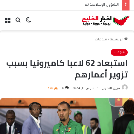
الشؤون الإسلامية تطلق حسابها الرسمي على تيك توك للمحتوى الديني
الوضع
بحث
الق
المظلم
عن
الرئيسية
/
منوعات
منوعات
استبعاد 62 لاعبا كاميرونيا بسبب
تزوير أعمارهم
فريق التحرير
مارس 13, 2024
0
670