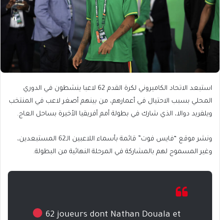
استبعد الاتحاد الكاميروني لكرة القدم 62 لاعبا ينشطون في الدوري
المحلي بسبب الاحتيال في أعمارهم، من بينهم أصغر لاعب في المنتخب
ويلفريد دوالا، الذي شارك في بطولة أمم أفريقيا الأخيرة بساحل العاج.
ونشر موقع “فايس فوت” قائمة بأسماء اللاعبين الـ62 المستبعدين،
وغير المسموح لهم بالمشاركة في المرحلة النهائية من البطولة.
62 joueurs dont Nathan Douala et