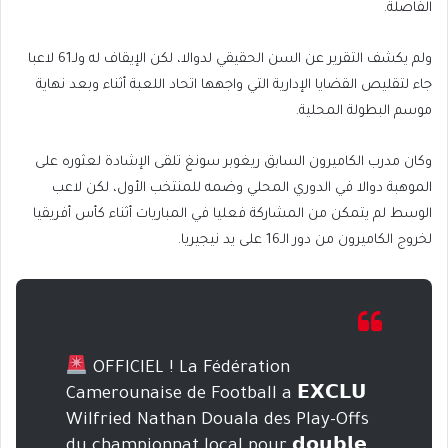
الفاصلة.
ولم يكشف التقرير عن السن الحقيقي لدوالا، لكن الإيقاف له ولـ61 لاعبا
جاء لتقليص القضايا الإدارية التي واجهها اتحاد اللعبة أثناء وبعد نهاية
موسم البطولة المحلية.
وكان مدرب الكاميرون السابق ريغوبر سونغ تلقى الإشادة لعثوره على
الموهبة دوالا في الدوري المحلي وضمه للمنتخب الأول، لكن لاعب
الوسط لم يتمكن من المشاركة فعليا في المباريات أثناء كأس أفريقيا
لخروج الكاميرون من دور الـ16 على يد نيجيريا.
OFFICIEL ! La Fédération
Camerounaise de Football a 𝗘𝗫𝗖𝗟𝗨
Wilfried Nathan Douala des Play-Offs
du championnat local pour 𝗱𝗼𝘂𝗯𝗹𝗲