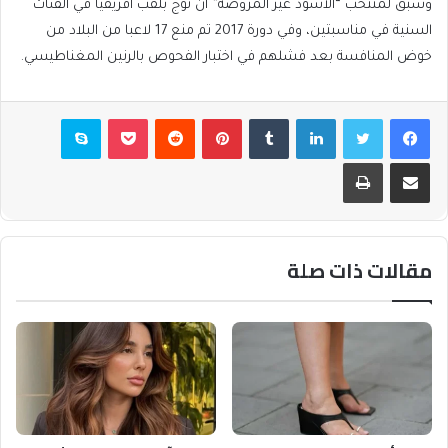
وسبق لمنتخب “الأسود غير المروضة” أن توج بلقب أفريقيا في الفئات
السنية في مناسبتين، وفي دورة 2017 تم منع 17 لاعبا من البلاد من
خوض المنافسة بعد فشلهم في اختبار الفحوص بالرنين المغناطيسي.
فيسبوك
تويتر
لينكدإن
بينتيريست
بوكيت
سكايب
مشاركة عبر البريد
طباعة
مقالات ذات صلة