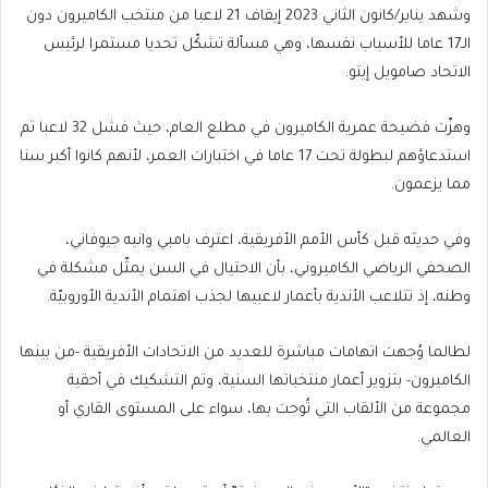
وشهد يناير/كانون الثاني 2023 إيقاف 21 لاعبا من منتخب الكاميرون دون
الـ17 عاما للأسباب نفسها، وهي مسألة تشكّل تحديا مستمرا لرئيس
الاتحاد صامويل إيتو.
وهزّت فضيحة عمرية الكاميرون في مطلع العام، حيث فشل 32 لاعبا تم
استدعاؤهم لبطولة تحت 17 عاما في اختبارات العمر، لأنهم كانوا أكبر سنا
مما يزعمون.
وفي حديثه قبل كأس الأمم الأفريقية، اعترف بامبي وانيه جيوفاني،
الصحفي الرياضي الكاميروني، بأن الاحتيال في السن يمثّل مشكلة في
وطنه، إذ تتلاعب الأندية بأعمار لاعبيها لجذب اهتمام الأندية الأوروبيّة.
لطالما وُجهت اتهامات مباشرة للعديد من الاتحادات الأفريقية -من بينها
الكاميرون- بتزوير أعمار منتخباتها السنية، وتم التشكيك في أحقية
مجموعة من الألقاب التي تُوجت بها، سواء على المستوى القاري أو
العالمي.