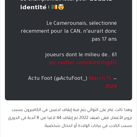
𝗶𝗱𝗲𝗻𝘁𝗶𝘁𝗲́ !
Le Camerounais, sélectionné
récemment pour la CAN, n’aurait donc
pas 17 ans.
61 joueurs dont le milieu de…
pic.twitter.com/AsHiYlopDs
March 11,
— Actu Foot (@ActuFoot_)
2024
وهذا ثالث عام على التوالي يتم فيه إيقاف لاعبين في الكاميرون بسبب
تزوير الأعمار، ففي صيف 2022 تم إيقاف 44 لاعبا من 8 أندية في الدوري
بسبب الكذب في بيانات الولادة أو انتحال شخصية.