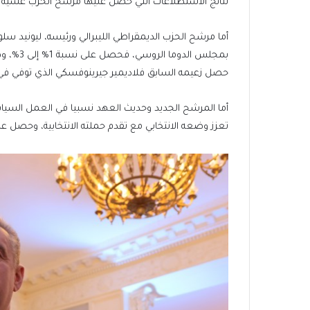
نتائج الاستطلاعات التي حصل عليها مرشح الحزب عشية الان
أما مرشح الحزب الديمقراطي الليبرالي ورئيسه، ليونيد
بمجلس ا
حصل زعيمه السابق فلاديمير جيرينوفسكي الذي توفي في 2022 على حوالي 6% من أصوات الناخبين في انتخابات 018
أما المرشح الجديد وحديث العهد نسبيا في العمل السيا
تعزز وضعه الانتخابي مع تقدم حملته الانتخابية، وحصل على ال