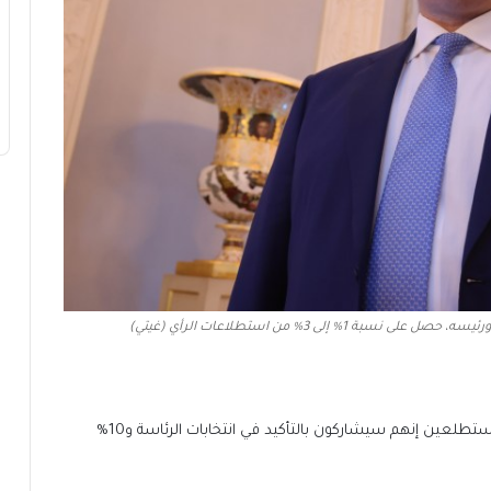
 إلى 3% من استطلاعات الرأي (غيتي)
وبخصوص استعداد الناخبين للتصويت، قال 70% من المستطلعين إنهم سيشاركون بالتأكيد في انتخابات الرئاسة و10%