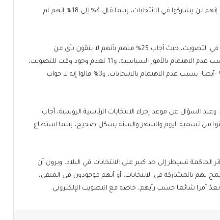
كما قال ما بين 8 % إلى 21 % ممن شاركوا في الاستطلاع إنهم لن يشاركوا في الانتخابات، بينما قال 4% إلى 18% إنهم لم
ووجّه مركز ليفادا سؤالا إضافيا حول أسباب عدم المشاركة في التصويت، حيث أجاب 25% منهم بأنهم لا يثقون بأي من
المرشحين، وقال 24% بأن النتائج محددة سلفا، و16% بسبب عدم الاهتمام بالأمور السياسية، و11 لعدم وجود وقت للتصويت،
و8% قالوا إنه لا يوجد من يؤيدونه من بين المرشحين، و8% -أيضا- بسبب عدم الاهتمام بالانتخابات، و3% قالوا إنه لا جواب
طاقة الاقتراع. وعند السؤال عن موعد إجراء الانتخابات الرئاسية الروسية، أجاب
وا من تسمية اليوم والشهر والسنة بشكل صحيح، بينما استطاع
 الحاكمة تسيطر إلى حد كبير على الانتخابات في البلاد، ويرون أن
سمح لهم بالمشاركة في الانتخابات، أو أنهم موجودون في المنفى،
 تعدّ أمرا شائعا حسب رأيهم، خاصة مع التصويت الإلكتروني.
يست
بوكيت
سكايب
مشاركة عبر البريد
طباعة