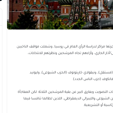
رتها مراكز لدراسة الرأي العام في روسيا، وشملت مواقف الناخبين
بات الرئاسية في البلاد، والمقررة أن تبدأ 15 مارس/آذار الجاري، وآراءهم تجاه المرشحين ونظرتهم للانتخابات،
 (مستقل)، ونيقولاي خاريتونوف (الحزب الشيوعي)، وليونيد
انكوف (حزب الناس الجدد).
ت التصويت وبفارق كبير عن بقية المرشحين الثلاثة. لكن المفاجأة
شيوعي والليبرالي الديمقراطي، اللذين لطالما تنافسا فيما
رئاسية أو التشريعية.