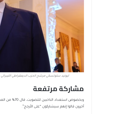
ليونيد سلوتسكي مرشح الحزب الديمقراطي الليبرالي ورئيسه، حصل على نسبة 1%
مشاركة مرتفعة
آخرون قالوا إنهم سيشاركون “على الأرجح”.