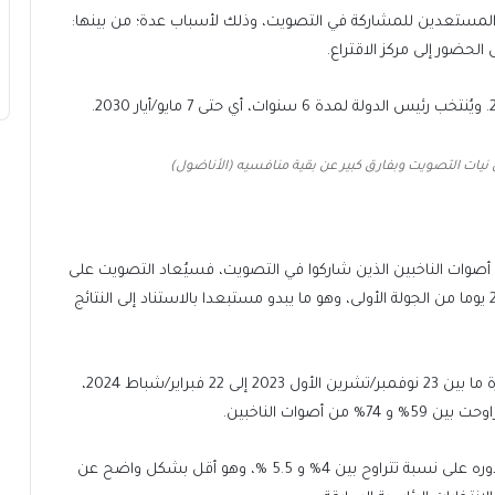
لمستعدين للمشاركة في التصويت، وذلك لأسباب عدة؛ من بينها:
لحضور إلى مركز الاقتراع.
نيات التصويت وبفارق كبير عن بقية منافسيه (الأناضول)
وات الناخبين الذين شاركوا في التصويت، فسيُعاد التصويت على
المرشحين اللذين حصلا على أكبر عدد من الأصوات بعد 21 يوما من الجولة الأولى، وهو ما يبدو مستبعدا بالاستناد إلى النتائج
ووفقا لنتائج استطلاعات رأي عدة أجرتها 6 مراكز من الفترة ما بين 23 نوفمبر/تشرين الأول 2023 إلى 22 فبراير/شباط 2024،
وات الناخبين.
المرشح عن الحزب الشيوعي، نيقولاي خاريتونوف حصل بدوره على نسبة تتراوح بين 4% و 5.5 %، وهو أقل بشكل واضح عن