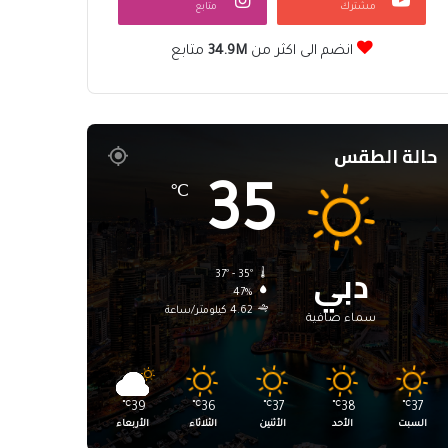
مشترك
متابع
انضم الى اكثر من
34.9M
متابع
حالة الطقس
35
℃
دبي
37º - 35º
47%
4.62 كيلومتر/ساعة
سماء صافية
℃
39
℃
36
℃
37
℃
38
℃
37
السبت
الأحد
الأثنين
الثلاثاء
الأربعاء