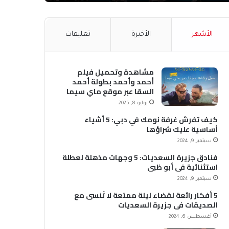
الأشهر
الأخيرة
تعليقات
مشاهدة وتحميل فيلم
أحمد وأحمد بطولة أحمد
السقا عبر موقع ماي سيما
MyCima (وي سيما WeCima)
يوليو 8, 2025
كيف تفرش غرفة نومك في دبي: 5 أشياء
أساسية عليك شراؤها
سبتمبر 9, 2024
فنادق جزيرة السعديات: 5 وجهات مذهلة لعطلة
استثنائية في أبو ظبي
سبتمبر 9, 2024
5 أفكار رائعة لقضاء ليلة ممتعة لا تُنسى مع
الصديقات في جزيرة السعديات
أغسطس 6, 2024