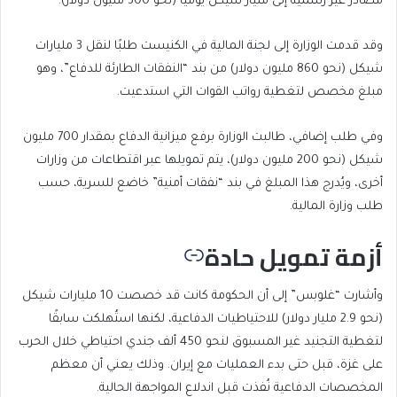
مصادر غير رسمية إلى مليار شيكل يوميا (نحو 300 مليون دولار).
وقد قدمت الوزارة إلى لجنة المالية في الكنيست طلبًا لنقل 3 مليارات
شيكل (نحو 860 مليون دولار) من بند “النفقات الطارئة للدفاع”، وهو
مبلغ مخصص لتغطية رواتب القوات التي استدعيت.
وفي طلب إضافي، طالبت الوزارة برفع ميزانية الدفاع بمقدار 700 مليون
شيكل (نحو 200 مليون دولار)، يتم تمويلها عبر اقتطاعات من وزارات
أخرى، ويُدرج هذا المبلغ في بند “نفقات أمنية” خاضع للسرية، حسب
طلب وزارة المالية.
أزمة تمويل حادة
وأشارت “غلوبس” إلى أن الحكومة كانت قد خصصت 10 مليارات شيكل
(نحو 2.9 مليار دولار) للاحتياطيات الدفاعية، لكنها استُهلكت سابقًا
لتغطية التجنيد غير المسبوق لنحو 450 ألف جندي احتياطي خلال الحرب
على غزة، قبل حتى بدء العمليات مع إيران. وذلك يعني أن معظم
المخصصات الدفاعية نُفذت قبل اندلاع المواجهة الحالية.