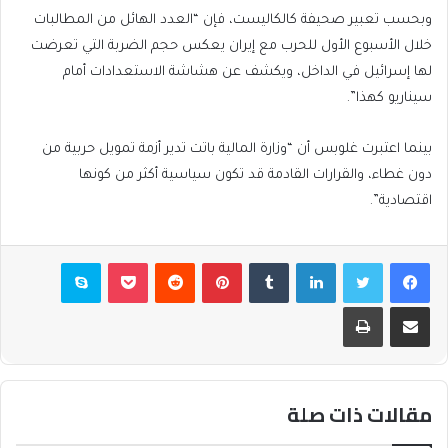
وبحسب تعبير صحيفة كالكاليست، فإن “العدد الهائل من المطالبات
خلال الأسبوع الأول للحرب مع إيران يعكس حجم الضربة التي تعرضت
لها إسرائيل في الداخل، ويكشف عن هشاشة الاستعدادات أمام
سيناريو كهذا”.
بينما اعتبرت غلوبس أن “وزارة المالية باتت تدير أزمة تمويل حربية من
دون غطاء، والقرارات القادمة قد تكون سياسية أكثر من كونها
اقتصادية”.
فيسبوك
تويتر
لينكدإن
بينتيريست
بوكيت
سكايب
مشاركة عبر البريد
طباعة
مقالات ذات صلة