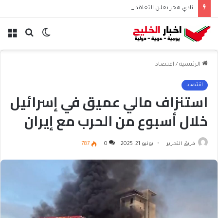
نادي هجر يعلن التعاقد مع المدافع الجزائري “أيوب دربال”
الوضع
بحث
الق
المظلم
عن
الرئيسية
/
اقتصاد
اقتصاد
استنزاف مالي عميق في إسرائيل
خلال أسبوع من الحرب مع إيران
فريق التحرير
يونيو 21, 2025
0
787