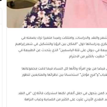
لشعر والنقد والدراسات، وامتلكت رصيدا متميزا ترك بصمته في
كري ودراساتها حول “المكان بين الرؤيا والتشكيل في شعر إبراهيم
لطبيعة في ديوان على قلة الياسمين” الذي يتحدث عن الطبيعة في
 حظيت بالكثير من الاحترام.
وى فيضا من بوح امرأة وكأنها كل النساء فيما لاقت مجموعاتها
ياب”و”فرح مؤجل” استحسانا بين نظرائها والمتابعين لتطور
قد كمن يتجول في حقل ألغام، لكنها استدركت قائلة إن “في النقد
قدي الأردني عثرت على الكثير من الضبابية وغياب النزاهة