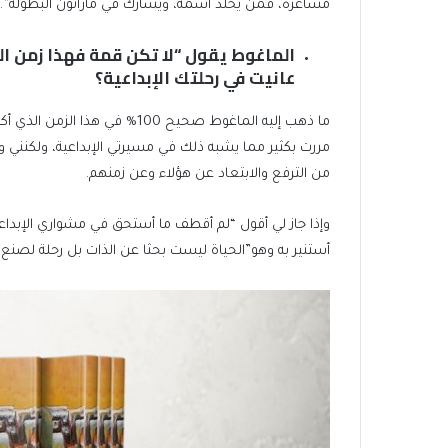
مشاعره، فمن يخلد اسمه، ويشارك في ماراثون البطولة”.
الماغوط يقول “لا تكن قمة فهذا زمن ا
عانيت في رحلتك الإبداعية؟
ما ذهب إليه الماغوط صحيح 100% ف
مررت بكثير مما يشبه ذلك في مسيرتي الإبداعية، ولكنني 
من الترفع والابتعاد عن هؤلاء وعن زمنهم.
وإذا جاز لي أقول “لم أقطف ما أستحق في مشواري الإبداعي
أستنير به وهو”الحياة ليست بحثا عن الذات بل رحلة لصنع ا