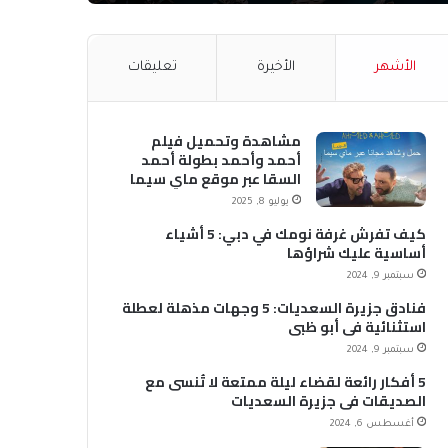
الأشهر
الأخيرة
تعليقات
مشاهدة وتحميل فيلم
أحمد وأحمد بطولة أحمد
السقا عبر موقع ماي سيما
MyCima (وي سيما WeCima)
يوليو 8, 2025
كيف تفرش غرفة نومك في دبي: 5 أشياء
أساسية عليك شراؤها
سبتمبر 9, 2024
فنادق جزيرة السعديات: 5 وجهات مذهلة لعطلة
استثنائية في أبو ظبي
سبتمبر 9, 2024
5 أفكار رائعة لقضاء ليلة ممتعة لا تُنسى مع
الصديقات في جزيرة السعديات
أغسطس 6, 2024