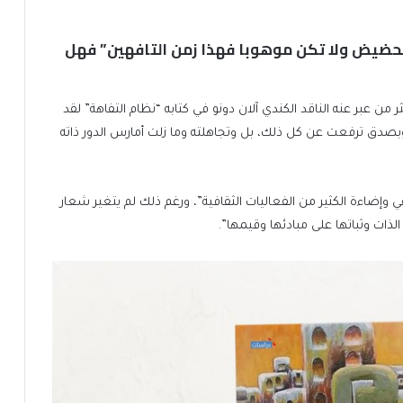
لحضيض ولا تكن موهوبا فهذا زمن التافهين” فهل
ي هذا الزمن الذي أكثر من عبر عنه الناقد الكندي آلان دونو في كتابه “نظام التفاهة” لقد
وبصدق ترفعت عن كل ذلك، بل وتجاهلته وما زلت أمارس الدور ذاته
 وإضاءة الكثير من الفعاليات الثقافية”، ورغم ذلك لم يتغير شعار
لذات وثباتها على مبادئها وقيمها”.