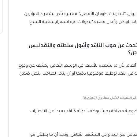
يرقى “لبطولات طوفان الأقصى” معتبرة تأخر الشعراء المؤثرين
انة للوطن وأعدل قضية “بطولات غزة استفزاز لمخيلة المبدع
يتحدث عن موت الناقد وأفول سلطته والنقد ليس
دن؟
 ألغام، لأن ما نشهده للأسف في الوسط الثقافي يكشف عن وقوع
اته في النقد توظيفا موضوعيا دقيقا أو أن ينحاز لصاحب النص ضمن
ر السياب لدلال عنبتاوي (الجزيرة)
عية مطلقة بحيث يوظف أدواته كناقد بعيدا عن الانحيازات
لتعامل مع الإبداع في المشهد الثقافي، ونجد أن ما يطغى هو