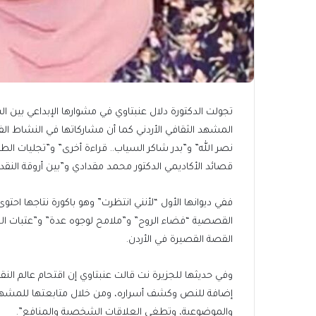
تجولت الدكتورة دلال عنبتاوي في مشوارها الإبداعي بين ا
المشهد الثقافي الأردني كما أن مشاركاتها في النشاط الف
نصر الله” و”بدر شاكر السياب.. قراءة أخرى” و”تجليات ا
قصائد الأكاديمي الدكتور محمد مقدادي و”بين أروقة النقد”
ففي ديوانها الأول “لأنني انتظرت” وهو باكورة نتاجها احت
القصصية “فضاء الروح” و”ملامح لوجوه عدة” و”عتبات الغ
القصة القصيرة في الأردن.
وفي حديثها للجزيرة نت قالت عنبتاوي إن اقتحام عالم الن
إضافة للنص وكشف أسراره، ومن خلال متابعتها للمشهد الن
والموضوعية، وتطغى العلاقات الشخصية والمنافع”.