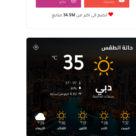
مشترك
متابع
انضم الى اكثر من
34.9M
متابع
حالة الطقس
35
℃
دبي
37º - 35º
47%
4.62 كيلومتر/ساعة
سماء صافية
℃
39
℃
36
℃
37
℃
38
℃
37
السبت
الأحد
الأثنين
الثلاثاء
الأربعاء