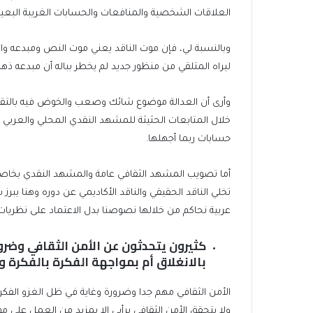
العلاقات الشخصية والمنافعات والحسابات الغريبة البعيد
وبالنسبة لي، فإن موت الناقد يعني موت النص ومبدعه وال
ليراه المتلقي من منظور جديد لم يخطر بباله أن مبدعه ذهب
وأرى أن العدالة موضوع شائك وصعب والخوض فيه بالتقارب
خلال المتابعات الحثيثة للمشهد النقدي المحلي والعربي ن
حسابات ربما أجهلها.
أما تصويب المشهد الثقافي عامة والمشهد النقدي بخاصة
تخلي الناقد الحقيقي والناقد الأكاديمي عن دوره وهنا يبر
عربية نحاكم من خلالها نصوصنا بدل الاعتماد على نظريات 
كثيرون يتحدثون عن الأمن الثقافي وضر
بالانغلاق أم بمواجهة الفكرة بالفكرة 
الأمن الثقافي مهم جدا وضرورة وغاية في ظل الغزو الفكري ا
ولا يتحقق الأمن الثقافي برأيي إلا بمزيد من العمل على 