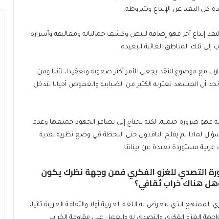
ة كل البعد عن الإبداع وشروطه.
نقد إبداع آخر فهو إضافة للنص وكشف جمالياته ومغاليقه وأسراره
 إلى تلك المناطق الغائبة البعيدة.
 مع موضوع النقد يجعل الأمر أكثر صعوبة وتعقيدا، لأننا ومن
جد أن المشهد تعتريه الكثير من الضبابية والغموض أحيانا لتدخل
 فهو ضرورة حتمية، لكنه يحتاج إلى تضافر الجهود جميعها وعدم
ز سؤال لماذا لم يفلح الناقدون حتى اللحظة في وضع نظرية نقدية
غربية مستوردة بعيدة عن بيئاتنا.
ورة التصدي للغزو الفكري فمن وجهة نظرك يكون
وهل هناك خراب ثقافي؟
لممنهج الذي تتعرض له اللغة العربية أولا والثقافة العربية ثانيا،
مواجهة الغزو الفكري والتصدي له والعمل على مقاومة الخراب