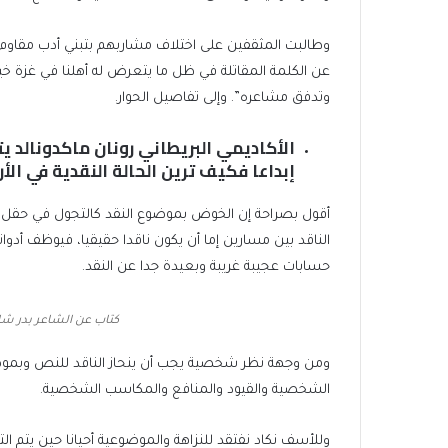
وطالبت المثقفين على اختلاف مشاربهم بتبني أدب مقاوم 
عن الكلمة المقاتلة في ظل ما يتعرض له أهلنا في غزة خي
وتدفق مشاعره”. وإلى تفاصيل الحوار.
الأكاديمي البريطاني رونان ماكدونالد 
إبداعا فكيف ترين الحالة النقدية في الأر
أقول بصراحة إن الخوض بموضوع النقد كالتجول في حقل
الناقد بين مسارين إما أن يكون ناقدا حقيقيا، فيوظف أدو
حسابات عجيبة غريبة وبعيدة جدا عن النقد.
كتاب عن الشاعر بدر شاك
ومن وجهة نظر شخصية يجب أن ينحاز الناقد للنص وبموضو
الشخصية والقيود والمنافع والمكاسب الشخصية.
وللأسف نكاد نفتقد للنزاهة والموضوعية أحيانا حين يتم ا